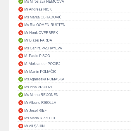
Ms Miroslava NĚMCOVÁ
Mr Andreas NICK
Ms Marija OBRADOVIĆ
Ms Ria OOMEN-RUIJTEN
Mr Henk OVERBEEK
Mr Błażej PARDA
Ms Ganira PASHAYEVA
M. Paulo PISCO
M. Aleksander POCIEJ
Mr Martin POLIAČIK
Ms Agnieszka POMASKA
Ms Irina PRUIDZE
Ms Minna REIJONEN
Mr Alberto RIBOLLA
Mr Josef RIEF
Ms Maria RIZZOTTI
Mr Ali ŞAHİN