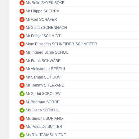
Ms Selin SAYEK BÖKE
Mr Filippo SCERRA
Mr Axel SCHÄFER
Mr Stefan SCHENNACH
Mr Frithjof SCHMIDT
Mme Elisabeth SCHNEIDER-SCHNEITER
Ms Ingjerd Schie SCHOU
Mr Frank SCHWABE
Mr Aleksandar ŠEŠELJ
Mr Samad SEYIDOV
Mr Tommy SHEPPARD
Mr Serhii SOBOLIEV
M. Bertrand SORRE
Ms Olena SOTNYK
Ms Simona SURIANO
Ms Petra De SUTTER
Ms Rita TAMAŠUNIENĖ