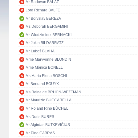
Mr Radovan BALÁŽ
Lord Richard BALFE
Mr Boryslav BEREZA
Ms Deborah BERGAMINI
Mr Włodzimierz BERNACKI
Mr Jokin BILDARRATZ
Mr Ľuboš BLAHA
Mme Maryvonne BLONDIN
Mme Mònica BONELL
Ms Maria Elena BOSCHI
M. Bertrand BOUYX
Ms Reina de BRUIJN-WEZEMAN
Mr Maurizio BUCCARELLA
Mr Roland Rino BÜCHEL
Ms Doris BURES
Mr Algirdas BUTKEVIČIUS
Mr Pino CABRAS