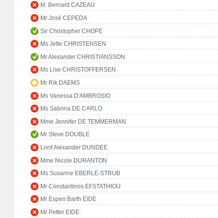
M. Bernard CAZEAU
Mr José CEPEDA
Sir Christopher CHOPE
Ms Jette CHRISTENSEN
Mr Alexander CHRISTIANSSON
Ms Lise CHRISTOFFERSEN
Mr Rik DAEMS
Ms Vanessa D'AMBROSIO
Ms Sabrina DE CARLO
Mme Jennifer DE TEMMERMAN
Mr Steve DOUBLE
Lord Alexander DUNDEE
Mme Nicole DURANTON
Ms Susanne EBERLE-STRUB
Mr Constantinos EFSTATHIOU
Mr Espen Barth EIDE
Mr Petter EIDE