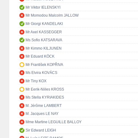
Mr Viktor IELENSKYI
Mr Momodou Malcolm JALLOW
Mr Giorgi KANDELAKI
Mr Axel KASSEGGER
Ms Sofio KATSARAVA
Mr Kimmo KILJUNEN
Mr Eduard KÖCK
Mr František KOPŘIVA
Ms Elvira KOVÁCS
Mr Tiny KOX
Mr Eerik-Niiles KROSS
Ms Stella KYRIAKIDES
M. Jérôme LAMBERT
M. Jacques LE NAY
Mme Martine LEGUILLE BALLOY
Sir Edward LEIGH