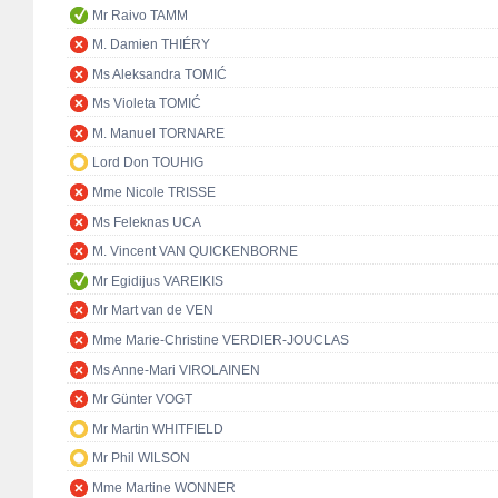
Mr Raivo TAMM
M. Damien THIÉRY
Ms Aleksandra TOMIĆ
Ms Violeta TOMIĆ
M. Manuel TORNARE
Lord Don TOUHIG
Mme Nicole TRISSE
Ms Feleknas UCA
M. Vincent VAN QUICKENBORNE
Mr Egidijus VAREIKIS
Mr Mart van de VEN
Mme Marie-Christine VERDIER-JOUCLAS
Ms Anne-Mari VIROLAINEN
Mr Günter VOGT
Mr Martin WHITFIELD
Mr Phil WILSON
Mme Martine WONNER