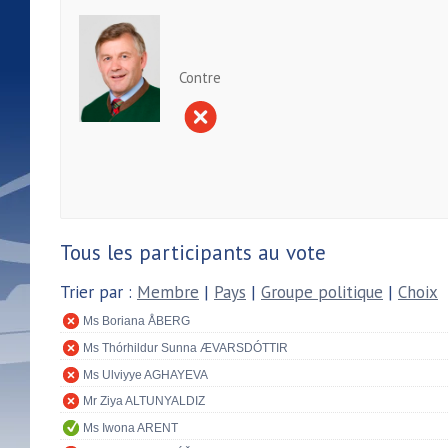
Contre
Tous les participants au vote
Trier par :
Membre
|
Pays
|
Groupe politique
|
Choix
Ms Boriana ÅBERG
Ms Thórhildur Sunna ÆVARSDÓTTIR
Ms Ulviyye AGHAYEVA
Mr Ziya ALTUNYALDIZ
Ms Iwona ARENT