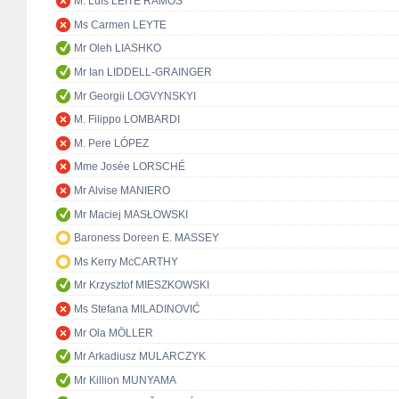
M. Luís LEITE RAMOS
Ms Carmen LEYTE
Mr Oleh LIASHKO
Mr Ian LIDDELL-GRAINGER
Mr Georgii LOGVYNSKYI
M. Filippo LOMBARDI
M. Pere LÓPEZ
Mme Josée LORSCHÉ
Mr Alvise MANIERO
Mr Maciej MASŁOWSKI
Baroness Doreen E. MASSEY
Ms Kerry McCARTHY
Mr Krzysztof MIESZKOWSKI
Ms Stefana MILADINOVIĆ
Mr Ola MÖLLER
Mr Arkadiusz MULARCZYK
Mr Killion MUNYAMA