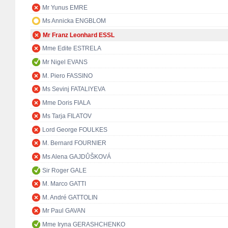
Mr Yunus EMRE
Ms Annicka ENGBLOM
Mr Franz Leonhard ESSL
Mme Edite ESTRELA
Mr Nigel EVANS
M. Piero FASSINO
Ms Sevinj FATALIYEVA
Mme Doris FIALA
Ms Tarja FILATOV
Lord George FOULKES
M. Bernard FOURNIER
Ms Alena GAJDŮŠKOVÁ
Sir Roger GALE
M. Marco GATTI
M. André GATTOLIN
Mr Paul GAVAN
Mme Iryna GERASHCHENKO