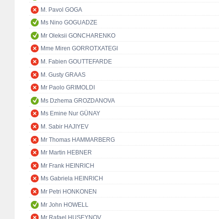
M. Pavol GOGA
Ms Nino GOGUADZE
Mr Oleksii GONCHARENKO
Mme Miren GORROTXATEGI
M. Fabien GOUTTEFARDE
M. Gusty GRAAS
Mr Paolo GRIMOLDI
Ms Dzhema GROZDANOVA
Ms Emine Nur GÜNAY
M. Sabir HAJIYEV
Mr Thomas HAMMARBERG
Mr Martin HEBNER
Mr Frank HEINRICH
Ms Gabriela HEINRICH
Mr Petri HONKONEN
Mr John HOWELL
Mr Rafael HUSEYNOV