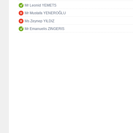
Mr Leonid YEMETS
Mr Mustafa YENEROĞLU
Ms Zeynep YILDIZ
Mr Emanuelis ZINGERIS