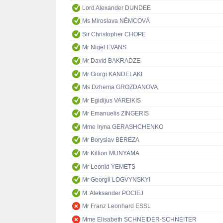
Lord Alexander DUNDEE
Ms Miroslava NĚMCOVÁ
Sir Christopher CHOPE
Mr Nigel EVANS
Mr David BAKRADZE
Mr Giorgi KANDELAKI
Ms Dzhema GROZDANOVA
Mr Egidijus VAREIKIS
Mr Emanuelis ZINGERIS
Mme Iryna GERASHCHENKO
Mr Boryslav BEREZA
Mr Killion MUNYAMA
Mr Leonid YEMETS
Mr Georgii LOGVYNSKYI
M. Aleksander POCIEJ
Mr Franz Leonhard ESSL
Mme Elisabeth SCHNEIDER-SCHNEITER