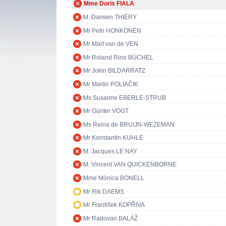
Mme Doris FIALA
M. Damien THIÉRY
Mr Petri HONKONEN
Mr Mart van de VEN
Mr Roland Rino BÜCHEL
Mr Jokin BILDARRATZ
Mr Martin POLIAČIK
Ms Susanne EBERLE-STRUB
Mr Günter VOGT
Ms Reina de BRUIJN-WEZEMAN
Mr Konstantin KUHLE
M. Jacques LE NAY
M. Vincent VAN QUICKENBORNE
Mme Mònica BONELL
Mr Rik DAEMS
Mr František KOPŘIVA
Mr Radovan BALÁŽ