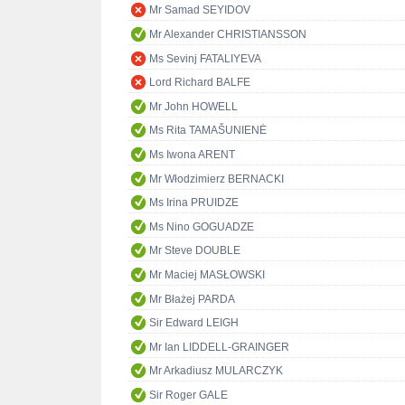
Mr Samad SEYIDOV
Mr Alexander CHRISTIANSSON
Ms Sevinj FATALIYEVA
Lord Richard BALFE
Mr John HOWELL
Ms Rita TAMAŠUNIENĖ
Ms Iwona ARENT
Mr Włodzimierz BERNACKI
Ms Irina PRUIDZE
Ms Nino GOGUADZE
Mr Steve DOUBLE
Mr Maciej MASŁOWSKI
Mr Błażej PARDA
Sir Edward LEIGH
Mr Ian LIDDELL-GRAINGER
Mr Arkadiusz MULARCZYK
Sir Roger GALE