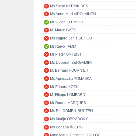
Ms Stella KYRIAKIDES
Ms Anne-Mari VIROLAINEN
Mr Viktor IELENSKYI
M. Marco GATTI
Ms Ingjerd Schie SCHOU
Mr Raivo TAMM
Mr Pieter OMTZIGT
Ms Deborah BERGAMINI
M. Bernard FOURNIER
Ms Agnieszka POMASKA
Mr Eduard KÖCK
M. Filippo LOMBARDI
Mr Duarte MARQUES
Ms Ria OOMEN-RUIJTEN
Ms Marija OBRADOVIĆ
Ms Boriana ÅBERG
Mme Marie-Christine DALLOZ