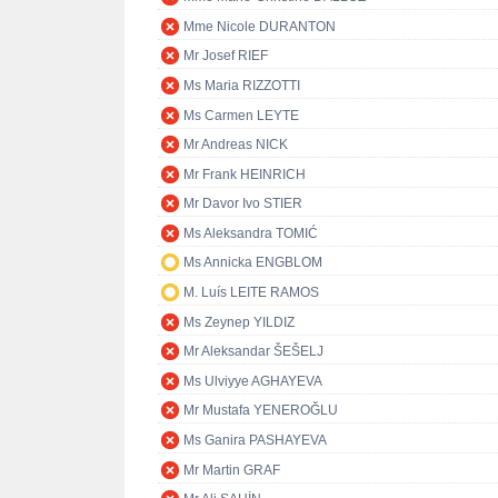
Mme Nicole DURANTON
Mr Josef RIEF
Ms Maria RIZZOTTI
Ms Carmen LEYTE
Mr Andreas NICK
Mr Frank HEINRICH
Mr Davor Ivo STIER
Ms Aleksandra TOMIĆ
Ms Annicka ENGBLOM
M. Luís LEITE RAMOS
Ms Zeynep YILDIZ
Mr Aleksandar ŠEŠELJ
Ms Ulviyye AGHAYEVA
Mr Mustafa YENEROĞLU
Ms Ganira PASHAYEVA
Mr Martin GRAF