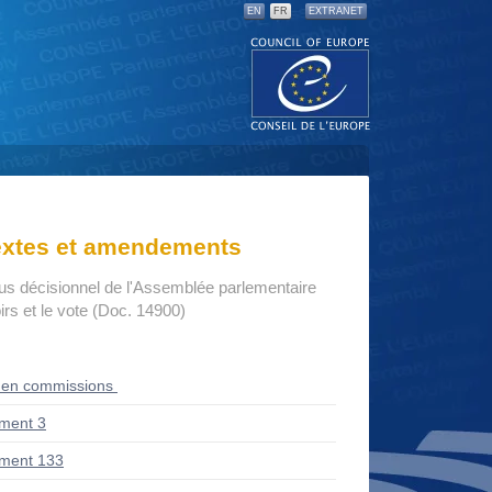
EN
FR
EXTRANET
textes et amendements
us décisionnel de l'Assemblée parlementaire
rs et le vote (Doc. 14900)
 en commissions
ment 3
ment 133