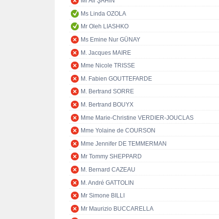
Mr Ali ŞAHİN
Ms Linda OZOLA
Mr Oleh LIASHKO
Ms Emine Nur GÜNAY
M. Jacques MAIRE
Mme Nicole TRISSE
M. Fabien GOUTTEFARDE
M. Bertrand SORRE
M. Bertrand BOUYX
Mme Marie-Christine VERDIER-JOUCLAS
Mme Yolaine de COURSON
Mme Jennifer DE TEMMERMAN
Mr Tommy SHEPPARD
M. Bernard CAZEAU
M. André GATTOLIN
Mr Simone BILLI
Mr Maurizio BUCCARELLA