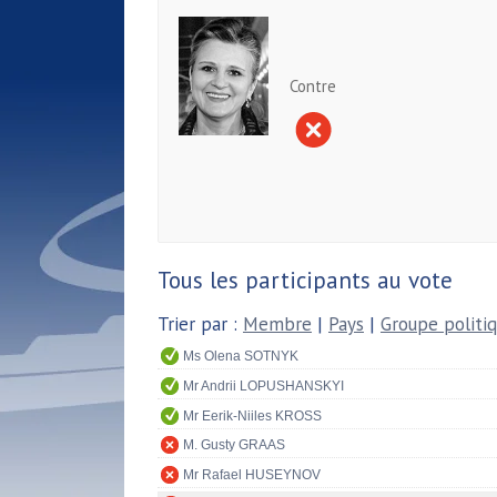
Contre
Tous les participants au vote
Trier par :
Membre
|
Pays
|
Groupe politi
Ms Olena SOTNYK
Mr Andrii LOPUSHANSKYI
Mr Eerik-Niiles KROSS
M. Gusty GRAAS
Mr Rafael HUSEYNOV