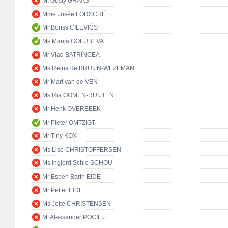
M. Gusty GRAAS
Mme Josée LORSCHÉ
Mr Boriss CILEVIČS
Ms Marija GOLUBEVA
Mr Vlad BATRÎNCEA
Ms Reina de BRUIJN-WEZEMAN
Mr Mart van de VEN
Ms Ria OOMEN-RUIJTEN
Mr Henk OVERBEEK
Mr Pieter OMTZIGT
Mr Tiny KOX
Ms Lise CHRISTOFFERSEN
Ms Ingjerd Schie SCHOU
Mr Espen Barth EIDE
Mr Petter EIDE
Ms Jette CHRISTENSEN
M. Aleksander POCIEJ