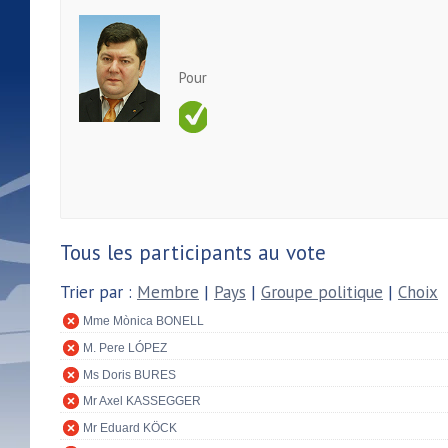
Pour
Tous les participants au vote
Trier par :
Membre
|
Pays
|
Groupe politique
|
Choix
Mme Mònica BONELL
M. Pere LÓPEZ
Ms Doris BURES
Mr Axel KASSEGGER
Mr Eduard KÖCK