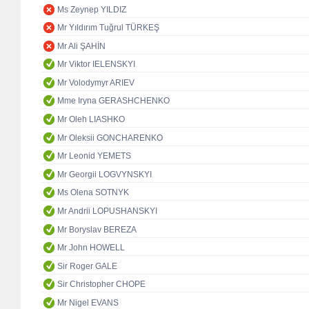
Ms Zeynep YILDIZ
Mr Yıldırım Tuğrul TÜRKEŞ
Mr Ali ŞAHİN
Mr Viktor IELENSKYI
Mr Volodymyr ARIEV
Mme Iryna GERASHCHENKO
Mr Oleh LIASHKO
Mr Oleksii GONCHARENKO
Mr Leonid YEMETS
Mr Georgii LOGVYNSKYI
Ms Olena SOTNYK
Mr Andrii LOPUSHANSKYI
Mr Boryslav BEREZA
Mr John HOWELL
Sir Roger GALE
Sir Christopher CHOPE
Mr Nigel EVANS