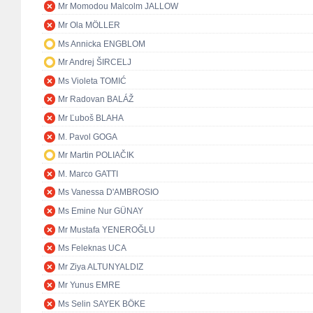
Mr Momodou Malcolm JALLOW
Mr Ola MÖLLER
Ms Annicka ENGBLOM
Mr Andrej ŠIRCELJ
Ms Violeta TOMIĆ
Mr Radovan BALÁŽ
Mr Ľuboš BLAHA
M. Pavol GOGA
Mr Martin POLIAČIK
M. Marco GATTI
Ms Vanessa D'AMBROSIO
Ms Emine Nur GÜNAY
Mr Mustafa YENEROĞLU
Ms Feleknas UCA
Mr Ziya ALTUNYALDIZ
Mr Yunus EMRE
Ms Selin SAYEK BÖKE