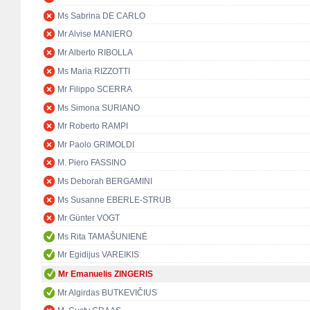
Ms Sabrina DE CARLO
Mr Alvise MANIERO
Mr Alberto RIBOLLA
Ms Maria RIZZOTTI
Mr Filippo SCERRA
Ms Simona SURIANO
Mr Roberto RAMPI
Mr Paolo GRIMOLDI
M. Piero FASSINO
Ms Deborah BERGAMINI
Ms Susanne EBERLE-STRUB
Mr Günter VOGT
Ms Rita TAMAŠUNIENĖ
Mr Egidijus VAREIKIS
Mr Emanuelis ZINGERIS
Mr Algirdas BUTKEVIČIUS