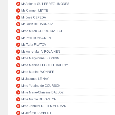
Mr Antonio GUTIÉRREZ LIMONES
Ms Carmen LEYTE
Mr José CEPEDA
Mr Jokin BILDARRATZ
Mme Miren GORROTXATEGI
Mr Petri HONKONEN
Ms Tarja FILATOV
Ms Anne-Mari VIROLAINEN
Mme Maryvonne BLONDIN
Mme Martine LEGUILLE BALLOY
Mme Martine WONNER
M. Jacques LE NAY
Mme Yolaine de COURSON
Mme Marie-Christine DALLOZ
Mme Nicole DURANTON
Mme Jennifer DE TEMMERMAN
M. Jérôme LAMBERT