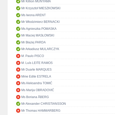
Mr Killion MUNYAMA
Mr Krzysztof MIESZKOWSKI
Ms Iwona ARENT
Mr Włodzimierz BERNACKI
Ms Agnieszka POMASKA
Mr Maciej MASŁOWSKI
Mr Błażej PARDA
Mr Arkadiusz MULARCZYK
M. Paulo PISCO
M. Luís LEITE RAMOS
Mr Duarte MARQUES
Mme Edite ESTRELA
Ms Aleksandra TOMIĆ
Ms Marija OBRADOVIĆ
Ms Boriana ÅBERG
Mr Alexander CHRISTIANSSON
Mr Thomas HAMMARBERG