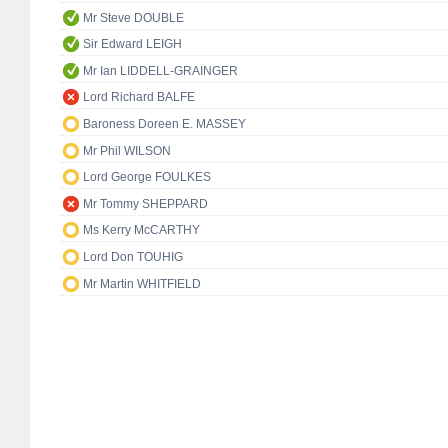
Mr Steve DOUBLE
Sir Edward LEIGH
Mr Ian LIDDELL-GRAINGER
Lord Richard BALFE
Baroness Doreen E. MASSEY
Mr Phil WILSON
Lord George FOULKES
Mr Tommy SHEPPARD
Ms Kerry McCARTHY
Lord Don TOUHIG
Mr Martin WHITFIELD