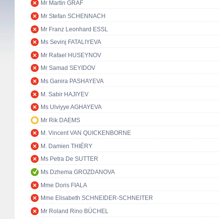
Mr Martin GRAF
Mr Stefan SCHENNACH
Mr Franz Leonhard ESSL
Ms Sevinj FATALIYEVA
Mr Rafael HUSEYNOV
Mr Samad SEYIDOV
Ms Ganira PASHAYEVA
M. Sabir HAJIYEV
Ms Ulviyye AGHAYEVA
Mr Rik DAEMS
M. Vincent VAN QUICKENBORNE
M. Damien THIÉRY
Ms Petra De SUTTER
Ms Dzhema GROZDANOVA
Mme Doris FIALA
Mme Elisabeth SCHNEIDER-SCHNEITER
Mr Roland Rino BÜCHEL