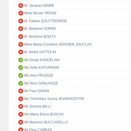
M. Jacques MAIRE
Mme Nicole TRISSE
M. Fabien GOUTTEFARDE
M. Bertrand SORRE
M. Bertrand BOUYX
Mme Marie-Christine VERDIER-JOUCLAS
M. André GATTOLIN
Mr Giorgi KANDELAKI
Ms Sofio KATSARAVA
Ms Irina PRUIDZE
Ms Nino GOGUADZE
Mr Paul GAVAN
Ms Thórhildur Sunna ÆVARSDÓTTIR
Mr Simone BILLI
Ms Maria Elena BOSCHI
Mr Maurizio BUCCARELLA
Mr Pino CABRAS