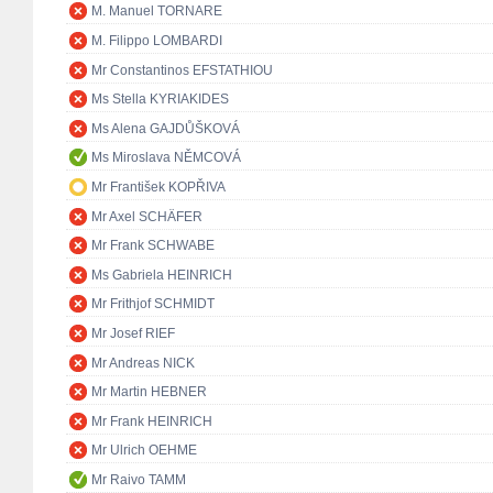
M. Manuel TORNARE
M. Filippo LOMBARDI
Mr Constantinos EFSTATHIOU
Ms Stella KYRIAKIDES
Ms Alena GAJDŮŠKOVÁ
Ms Miroslava NĚMCOVÁ
Mr František KOPŘIVA
Mr Axel SCHÄFER
Mr Frank SCHWABE
Ms Gabriela HEINRICH
Mr Frithjof SCHMIDT
Mr Josef RIEF
Mr Andreas NICK
Mr Martin HEBNER
Mr Frank HEINRICH
Mr Ulrich OEHME
Mr Raivo TAMM