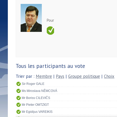
Pour
Tous les participants au vote
Trier par :
Membre
|
Pays
|
Groupe politique
|
Choix
Sir Roger GALE
Ms Miroslava NĚMCOVÁ
Mr Boriss CILEVIČS
Mr Pieter OMTZIGT
Mr Egidijus VAREIKIS