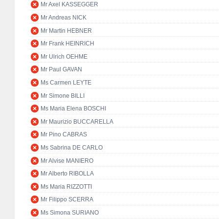
Mr Axel KASSEGGER
Mr Andreas NICK
Mr Martin HEBNER
Mr Frank HEINRICH
Mr Ulrich OEHME
Mr Paul GAVAN
Ms Carmen LEYTE
Mr Simone BILLI
Ms Maria Elena BOSCHI
Mr Maurizio BUCCARELLA
Mr Pino CABRAS
Ms Sabrina DE CARLO
Mr Alvise MANIERO
Mr Alberto RIBOLLA
Ms Maria RIZZOTTI
Mr Filippo SCERRA
Ms Simona SURIANO