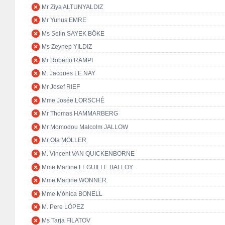
Mr Ziya ALTUNYALDIZ
Mr Yunus EMRE
Ms Selin SAYEK BÖKE
Ms Zeynep YILDIZ
Mr Roberto RAMPI
M. Jacques LE NAY
Mr Josef RIEF
Mme Josée LORSCHÉ
Mr Thomas HAMMARBERG
Mr Momodou Malcolm JALLOW
Mr Ola MÖLLER
M. Vincent VAN QUICKENBORNE
Mme Martine LEGUILLE BALLOY
Mme Martine WONNER
Mme Mònica BONELL
M. Pere LÓPEZ
Ms Tarja FILATOV