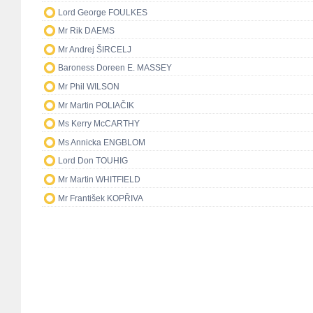
Lord George FOULKES
Mr Rik DAEMS
Mr Andrej ŠIRCELJ
Baroness Doreen E. MASSEY
Mr Phil WILSON
Mr Martin POLIAČIK
Ms Kerry McCARTHY
Ms Annicka ENGBLOM
Lord Don TOUHIG
Mr Martin WHITFIELD
Mr František KOPŘIVA