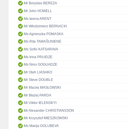
Mr Boryslav BEREZA
Mr John HOWELL
Ms Iwona ARENT
Mr Włodzimierz BERNACKI
Ms Agnieszka POMASKA
Ms Rita TAMAŠUNIENĖ
Ms Sofio KATSARAVA
Ms Irina PRUIDZE
Ms Nino GOGUADZE
Mr Oleh LIASHKO
Mr Steve DOUBLE
Mr Maciej MASŁOWSKI
Mr Błażej PARDA
Mr Viktor IELENSKYI
Mr Alexander CHRISTIANSSON
Mr Krzysztof MIESZKOWSKI
Ms Marija GOLUBEVA