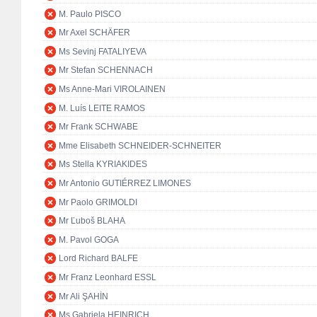
M. Paulo PISCO
Mr Axel SCHÄFER
Ms Sevinj FATALIYEVA
Mr Stefan SCHENNACH
Ms Anne-Mari VIROLAINEN
M. Luís LEITE RAMOS
Mr Frank SCHWABE
Mme Elisabeth SCHNEIDER-SCHNEITER
Ms Stella KYRIAKIDES
Mr Antonio GUTIÉRREZ LIMONES
Mr Paolo GRIMOLDI
Mr Ľuboš BLAHA
M. Pavol GOGA
Lord Richard BALFE
Mr Franz Leonhard ESSL
Mr Ali ŞAHİN
Ms Gabriela HEINRICH