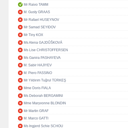
Mr Raivo TAMM
M. Gusty GRAAS
Mr Rafael HUSEYNOV
Mr Samad SEYIDOV
Mr Tiny KOX
Ms Alena GAJDŮŠKOVÁ
Ms Lise CHRISTOFFERSEN
Ms Ganira PASHAYEVA
M. Sabir HAJIYEV
M. Piero FASSINO
Mr Yıldırım Tuğrul TÜRKEŞ
Mme Doris FIALA
Ms Deborah BERGAMINI
Mme Maryvonne BLONDIN
Mr Martin GRAF
M. Marco GATTI
Ms Ingjerd Schie SCHOU