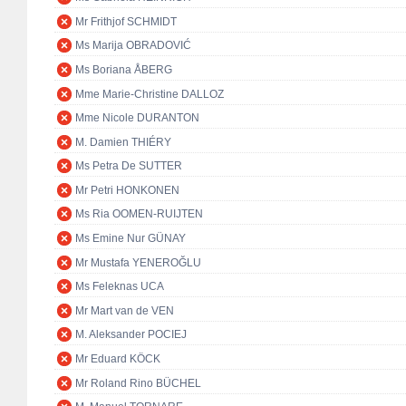
Mr Frithjof SCHMIDT
Ms Marija OBRADOVIĆ
Ms Boriana ÅBERG
Mme Marie-Christine DALLOZ
Mme Nicole DURANTON
M. Damien THIÉRY
Ms Petra De SUTTER
Mr Petri HONKONEN
Ms Ria OOMEN-RUIJTEN
Ms Emine Nur GÜNAY
Mr Mustafa YENEROĞLU
Ms Feleknas UCA
Mr Mart van de VEN
M. Aleksander POCIEJ
Mr Eduard KÖCK
Mr Roland Rino BÜCHEL