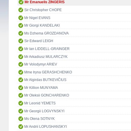
Mr Emanuelis ZINGERIS
Sir Christopher CHOPE
Mr Nigel EVANS
Mr Giorgi KANDELAKI
Ms Dzhema GROZDANOVA
Sir Edward LEIGH
Mr Ian LIDDELL-GRAINGER
Mr Arkadiusz MULARCZYK
Mr Volodymyr ARIEV
Mme Iryna GERASHCHENKO
Mr Algirdas BUTKEVIČIUS
Mr Killion MUNYAMA
Mr Oleksii GONCHARENKO
Mr Leonid YEMETS
Mr Georgii LOGVYNSKYI
Ms Olena SOTNYK
Mr Andrii LOPUSHANSKYI