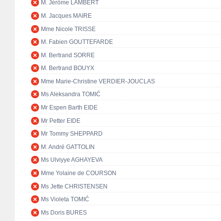
M. Jérôme LAMBERT
M. Jacques MAIRE
Mme Nicole TRISSE
M. Fabien GOUTTEFARDE
M. Bertrand SORRE
M. Bertrand BOUYX
Mme Marie-Christine VERDIER-JOUCLAS
Ms Aleksandra TOMIĆ
Mr Espen Barth EIDE
Mr Petter EIDE
Mr Tommy SHEPPARD
M. André GATTOLIN
Ms Ulviyye AGHAYEVA
Mme Yolaine de COURSON
Ms Jette CHRISTENSEN
Ms Violeta TOMIĆ
Ms Doris BURES