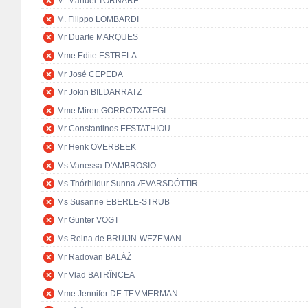
M. Manuel TORNARE
M. Filippo LOMBARDI
Mr Duarte MARQUES
Mme Edite ESTRELA
Mr José CEPEDA
Mr Jokin BILDARRATZ
Mme Miren GORROTXATEGI
Mr Constantinos EFSTATHIOU
Mr Henk OVERBEEK
Ms Vanessa D'AMBROSIO
Ms Thórhildur Sunna ÆVARSDÓTTIR
Ms Susanne EBERLE-STRUB
Mr Günter VOGT
Ms Reina de BRUIJN-WEZEMAN
Mr Radovan BALÁŽ
Mr Vlad BATRÎNCEA
Mme Jennifer DE TEMMERMAN