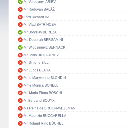
Mr Volodymyr ARIEV
Mr Radovan BALÁŽ
Lord Richard BALFE
Mr Vlad BATRÎNCEA
Mr Boryslav BEREZA
Ms Deborah BERGAMINI
Mr Włodzimierz BERNACKI
Mr Jokin BILDARRATZ
Mr Simone BILLI
Mr Ľuboš BLAHA
Mme Maryvonne BLONDIN
Mme Mònica BONELL
Ms Maria Elena BOSCHI
M. Bertrand BOUYX
Ms Reina de BRUIJN-WEZEMAN
Mr Maurizio BUCCARELLA
Mr Roland Rino BÜCHEL