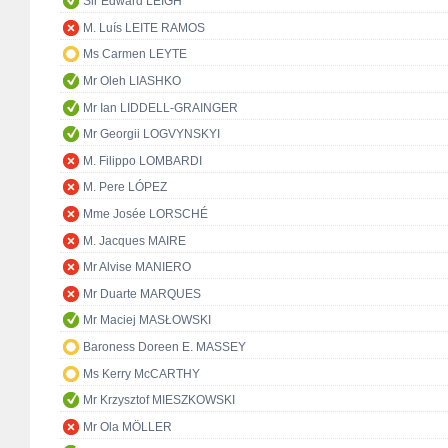
Sir Edward LEIGH
M. Luís LEITE RAMOS
Ms Carmen LEYTE
Mr Oleh LIASHKO
Mr Ian LIDDELL-GRAINGER
Mr Georgii LOGVYNSKYI
M. Filippo LOMBARDI
M. Pere LÓPEZ
Mme Josée LORSCHÉ
M. Jacques MAIRE
Mr Alvise MANIERO
Mr Duarte MARQUES
Mr Maciej MASŁOWSKI
Baroness Doreen E. MASSEY
Ms Kerry McCARTHY
Mr Krzysztof MIESZKOWSKI
Mr Ola MÖLLER