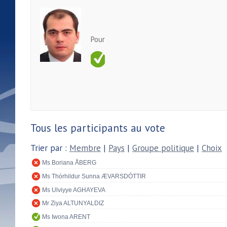
Pour
Tous les participants au vote
Trier par :
Membre
|
Pays
|
Groupe politique
|
Choix
Ms Boriana ÅBERG
Ms Thórhildur Sunna ÆVARSDÓTTIR
Ms Ulviyye AGHAYEVA
Mr Ziya ALTUNYALDIZ
Ms Iwona ARENT