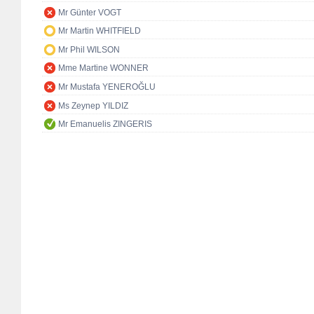
Mr Günter VOGT
Mr Martin WHITFIELD
Mr Phil WILSON
Mme Martine WONNER
Mr Mustafa YENEROĞLU
Ms Zeynep YILDIZ
Mr Emanuelis ZINGERIS