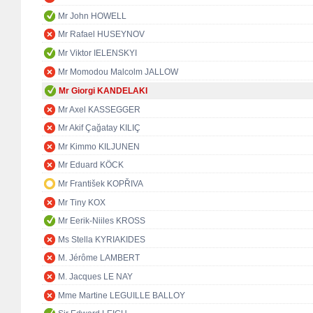
Mr John HOWELL
Mr Rafael HUSEYNOV
Mr Viktor IELENSKYI
Mr Momodou Malcolm JALLOW
Mr Giorgi KANDELAKI
Mr Axel KASSEGGER
Mr Akif Çağatay KILIÇ
Mr Kimmo KILJUNEN
Mr Eduard KÖCK
Mr František KOPŘIVA
Mr Tiny KOX
Mr Eerik-Niiles KROSS
Ms Stella KYRIAKIDES
M. Jérôme LAMBERT
M. Jacques LE NAY
Mme Martine LEGUILLE BALLOY