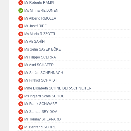
Mr Roberto RAMPI
Ms Minna REIJONEN
Mr Alberto RIBOLLA
Mr Josef RIEF
Ms Maria RIZZOTTI
Mr Ali ŞAHİN
Ms Selin SAYEK BÖKE
Mr Filippo SCERRA
Mr Axel SCHÄFER
Mr Stefan SCHENNACH
Mr Frithjof SCHMIDT
Mme Elisabeth SCHNEIDER-SCHNEITER
Ms Ingjerd Schie SCHOU
Mr Frank SCHWABE
Mr Samad SEYIDOV
Mr Tommy SHEPPARD
M. Bertrand SORRE