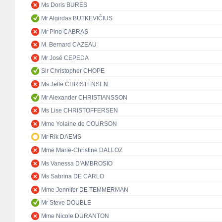
Ms Doris BURES
Mr Algirdas BUTKEVIČIUS
Mr Pino CABRAS
M. Bernard CAZEAU
Mr José CEPEDA
Sir Christopher CHOPE
Ms Jette CHRISTENSEN
Mr Alexander CHRISTIANSSON
Ms Lise CHRISTOFFERSEN
Mme Yolaine de COURSON
Mr Rik DAEMS
Mme Marie-Christine DALLOZ
Ms Vanessa D'AMBROSIO
Ms Sabrina DE CARLO
Mme Jennifer DE TEMMERMAN
Mr Steve DOUBLE
Mme Nicole DURANTON