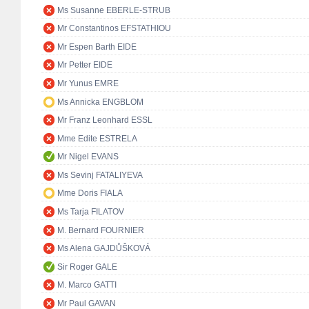
Ms Susanne EBERLE-STRUB
Mr Constantinos EFSTATHIOU
Mr Espen Barth EIDE
Mr Petter EIDE
Mr Yunus EMRE
Ms Annicka ENGBLOM
Mr Franz Leonhard ESSL
Mme Edite ESTRELA
Mr Nigel EVANS
Ms Sevinj FATALIYEVA
Mme Doris FIALA
Ms Tarja FILATOV
M. Bernard FOURNIER
Ms Alena GAJDŮŠKOVÁ
Sir Roger GALE
M. Marco GATTI
Mr Paul GAVAN