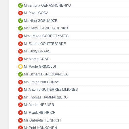
Mme Iryna GERASHCHENKO
M. Pavol GOGA
Ms Nino GOGUADZE
Mr Oleksii GONCHARENKO
Mme Miren GORROTXATEGI
M. Fabien GOUTTEFARDE
M. Gusty GRAAS
Mr Martin GRAF
Mr Paolo GRIMOLDI
Ms Dzhema GROZDANOVA
Ms Emine Nur GÜNAY
Mr Antonio GUTIÉRREZ LIMONES
Mr Thomas HAMMARBERG
Mr Martin HEBNER
Mr Frank HEINRICH
Ms Gabriela HEINRICH
Mr Petri HONKONEN