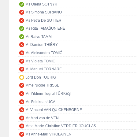
Ms Olena SOTNYK
Ms Simona SURIANO
Ms Petra De SUTTER
Ms Rita TAMAŠUNIENĖ
Mr Raivo TAMM
M. Damien THIÉRY
Ms Aleksandra TOMIĆ
Ms Violeta TOMIĆ
M. Manuel TORNARE
Lord Don TOUHIG
Mme Nicole TRISSE
Mr Yıldırım Tuğrul TÜRKEŞ
Ms Feleknas UCA
M. Vincent VAN QUICKENBORNE
Mr Mart van de VEN
Mme Marie-Christine VERDIER-JOUCLAS
Ms Anne-Mari VIROLAINEN