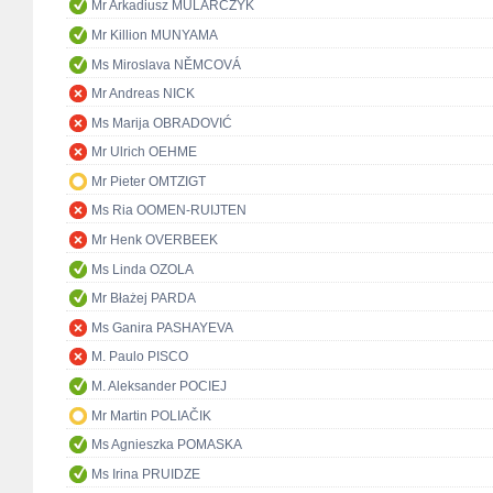
Mr Arkadiusz MULARCZYK
Mr Killion MUNYAMA
Ms Miroslava NĚMCOVÁ
Mr Andreas NICK
Ms Marija OBRADOVIĆ
Mr Ulrich OEHME
Mr Pieter OMTZIGT
Ms Ria OOMEN-RUIJTEN
Mr Henk OVERBEEK
Ms Linda OZOLA
Mr Błażej PARDA
Ms Ganira PASHAYEVA
M. Paulo PISCO
M. Aleksander POCIEJ
Mr Martin POLIAČIK
Ms Agnieszka POMASKA
Ms Irina PRUIDZE