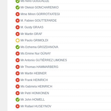
Ms Nino GOGUADZE
Mr Oleksii GONCHARENKO
Mme Miren GORROTXATEGI
M. Fabien GOUTTEFARDE
M. Gusty GRAAS
Mr Martin GRAF
Mr Paolo GRIMOLDI
Ms Dzhema GROZDANOVA
Ms Emine Nur GÜNAY
Mr Antonio GUTIÉRREZ LIMONES
Mr Thomas HAMMARBERG
Mr Martin HEBNER
Mr Frank HEINRICH
Ms Gabriela HEINRICH
Mr Petri HONKONEN
Mr John HOWELL
Mr Rafael HUSEYNOV