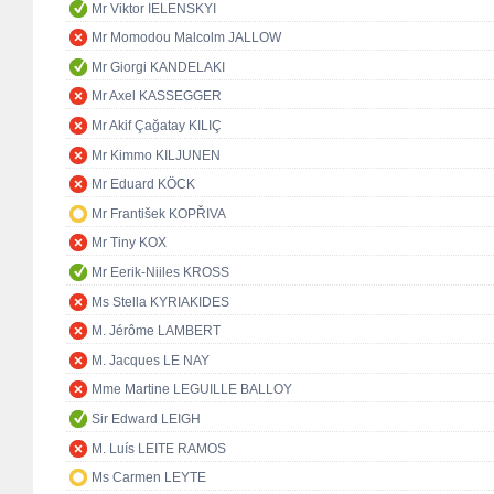
Mr Viktor IELENSKYI
Mr Momodou Malcolm JALLOW
Mr Giorgi KANDELAKI
Mr Axel KASSEGGER
Mr Akif Çağatay KILIÇ
Mr Kimmo KILJUNEN
Mr Eduard KÖCK
Mr František KOPŘIVA
Mr Tiny KOX
Mr Eerik-Niiles KROSS
Ms Stella KYRIAKIDES
M. Jérôme LAMBERT
M. Jacques LE NAY
Mme Martine LEGUILLE BALLOY
Sir Edward LEIGH
M. Luís LEITE RAMOS
Ms Carmen LEYTE