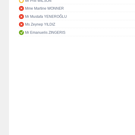
Mr Phil WILSON
Mme Martine WONNER
Mr Mustafa YENEROĞLU
Ms Zeynep YILDIZ
Mr Emanuelis ZINGERIS