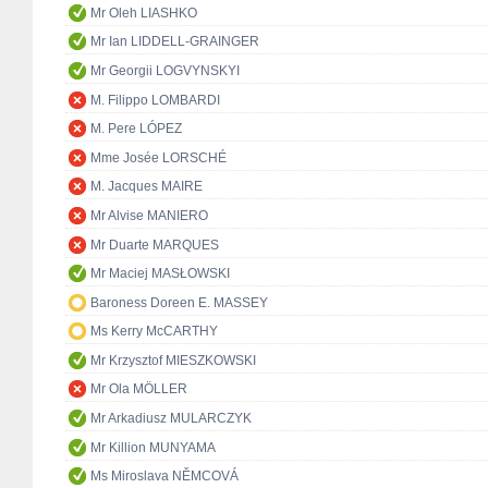
Mr Oleh LIASHKO
Mr Ian LIDDELL-GRAINGER
Mr Georgii LOGVYNSKYI
M. Filippo LOMBARDI
M. Pere LÓPEZ
Mme Josée LORSCHÉ
M. Jacques MAIRE
Mr Alvise MANIERO
Mr Duarte MARQUES
Mr Maciej MASŁOWSKI
Baroness Doreen E. MASSEY
Ms Kerry McCARTHY
Mr Krzysztof MIESZKOWSKI
Mr Ola MÖLLER
Mr Arkadiusz MULARCZYK
Mr Killion MUNYAMA
Ms Miroslava NĚMCOVÁ