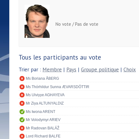
No vote / Pas de vote
Tous les participants au vote
Trier par :
Membre
|
Pays
|
Groupe politique
|
Choix
Ms Boriana ÅBERG
Ms Thórhildur Sunna ÆVARSDÓTTIR
Ms Ulviyye AGHAYEVA
Mr Ziya ALTUNYALDIZ
Ms Iwona ARENT
Mr Volodymyr ARIEV
Mr Radovan BALÁŽ
Lord Richard BALFE