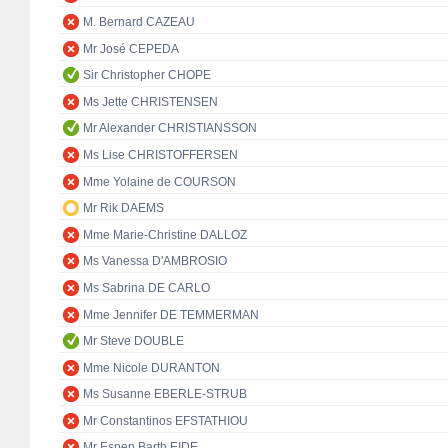
M. Bernard CAZEAU
Mr José CEPEDA
Sir Christopher CHOPE
Ms Jette CHRISTENSEN
Mr Alexander CHRISTIANSSON
Ms Lise CHRISTOFFERSEN
Mme Yolaine de COURSON
Mr Rik DAEMS
Mme Marie-Christine DALLOZ
Ms Vanessa D'AMBROSIO
Ms Sabrina DE CARLO
Mme Jennifer DE TEMMERMAN
Mr Steve DOUBLE
Mme Nicole DURANTON
Ms Susanne EBERLE-STRUB
Mr Constantinos EFSTATHIOU
Mr Espen Barth EIDE