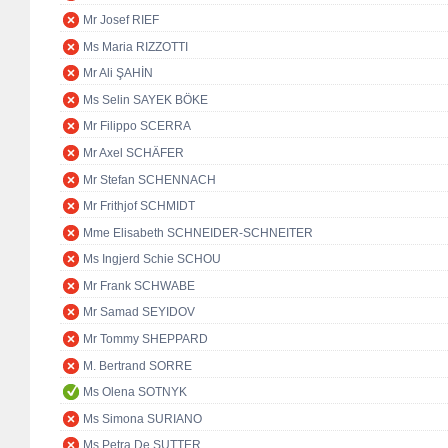
Mr Josef RIEF
Ms Maria RIZZOTTI
Mr Ali ŞAHİN
Ms Selin SAYEK BÖKE
Mr Filippo SCERRA
Mr Axel SCHÄFER
Mr Stefan SCHENNACH
Mr Frithjof SCHMIDT
Mme Elisabeth SCHNEIDER-SCHNEITER
Ms Ingjerd Schie SCHOU
Mr Frank SCHWABE
Mr Samad SEYIDOV
Mr Tommy SHEPPARD
M. Bertrand SORRE
Ms Olena SOTNYK
Ms Simona SURIANO
Ms Petra De SUTTER