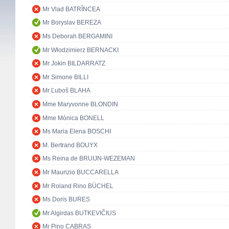
Mr Vlad BATRÎNCEA
Mr Boryslav BEREZA
Ms Deborah BERGAMINI
Mr Włodzimierz BERNACKI
Mr Jokin BILDARRATZ
Mr Simone BILLI
Mr Ľuboš BLAHA
Mme Maryvonne BLONDIN
Mme Mònica BONELL
Ms Maria Elena BOSCHI
M. Bertrand BOUYX
Ms Reina de BRUIJN-WEZEMAN
Mr Maurizio BUCCARELLA
Mr Roland Rino BÜCHEL
Ms Doris BURES
Mr Algirdas BUTKEVIČIUS
Mr Pino CABRAS