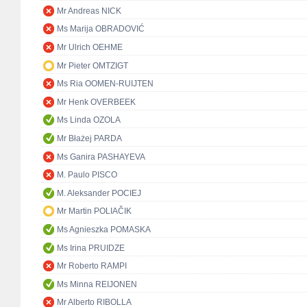
Mr Andreas NICK
Ms Marija OBRADOVIĆ
Mr Ulrich OEHME
Mr Pieter OMTZIGT
Ms Ria OOMEN-RUIJTEN
Mr Henk OVERBEEK
Ms Linda OZOLA
Mr Błażej PARDA
Ms Ganira PASHAYEVA
M. Paulo PISCO
M. Aleksander POCIEJ
Mr Martin POLIAČIK
Ms Agnieszka POMASKA
Ms Irina PRUIDZE
Mr Roberto RAMPI
Ms Minna REIJONEN
Mr Alberto RIBOLLA