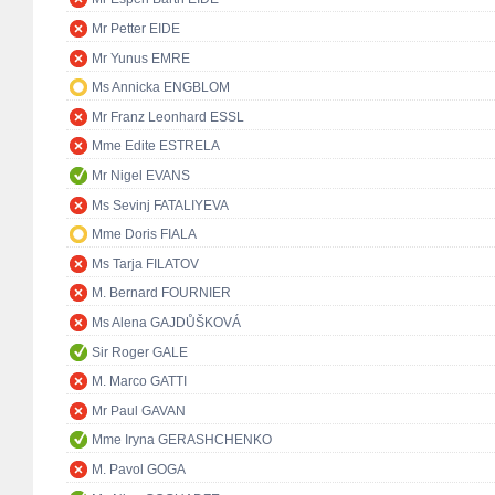
Mr Petter EIDE
Mr Yunus EMRE
Ms Annicka ENGBLOM
Mr Franz Leonhard ESSL
Mme Edite ESTRELA
Mr Nigel EVANS
Ms Sevinj FATALIYEVA
Mme Doris FIALA
Ms Tarja FILATOV
M. Bernard FOURNIER
Ms Alena GAJDŮŠKOVÁ
Sir Roger GALE
M. Marco GATTI
Mr Paul GAVAN
Mme Iryna GERASHCHENKO
M. Pavol GOGA