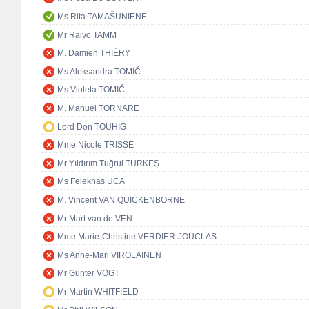
Ms Rita TAMAŠUNIENĖ
Mr Raivo TAMM
M. Damien THIÉRY
Ms Aleksandra TOMIĆ
Ms Violeta TOMIĆ
M. Manuel TORNARE
Lord Don TOUHIG
Mme Nicole TRISSE
Mr Yıldırım Tuğrul TÜRKEŞ
Ms Feleknas UCA
M. Vincent VAN QUICKENBORNE
Mr Mart van de VEN
Mme Marie-Christine VERDIER-JOUCLAS
Ms Anne-Mari VIROLAINEN
Mr Günter VOGT
Mr Martin WHITFIELD