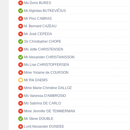
Ms Doris BURES
Mr Algirdas BUTKEVIČIUS
Mr Pino CABRAS
M. Bernard CAZEAU
Mr José CEPEDA
Sir Christopher CHOPE
Ms Jette CHRISTENSEN
Mr Alexander CHRISTIANSSON
Ms Lise CHRISTOFFERSEN
Mme Yolaine de COURSON
Mr Rik DAEMS
Mme Marie-Christine DALLOZ
Ms Vanessa D'AMBROSIO
Ms Sabrina DE CARLO
Mme Jennifer DE TEMMERMAN
Mr Steve DOUBLE
Lord Alexander DUNDEE