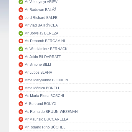
Mr Volodymyr ARIEV
Mr Radovan BALÁŽ
Lord Richard BALFE
Mr Vlad BATRÎNCEA
Mr Boryslav BEREZA
Ms Deborah BERGAMINI
Mr Włodzimierz BERNACKI
Mr Jokin BILDARRATZ
Mr Simone BILLI
Mr Ľuboš BLAHA
Mme Maryvonne BLONDIN
Mme Mònica BONELL
Ms Maria Elena BOSCHI
M. Bertrand BOUYX
Ms Reina de BRUIJN-WEZEMAN
Mr Maurizio BUCCARELLA
Mr Roland Rino BÜCHEL