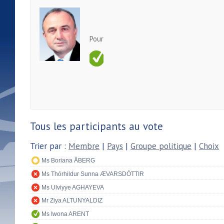
Pour
Tous les participants au vote
Trier par :
Membre
|
Pays
|
Groupe politique
|
Choix
Ms Boriana ÅBERG
Ms Thórhildur Sunna ÆVARSDÓTTIR
Ms Ulviyye AGHAYEVA
Mr Ziya ALTUNYALDIZ
Ms Iwona ARENT