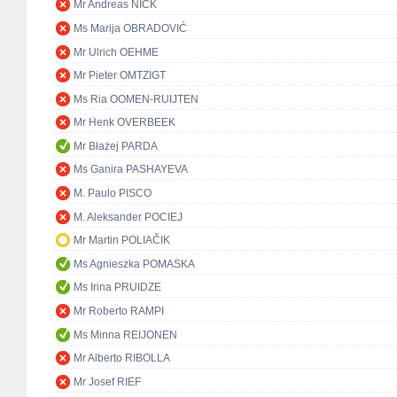
Mr Andreas NICK
Ms Marija OBRADOVIĆ
Mr Ulrich OEHME
Mr Pieter OMTZIGT
Ms Ria OOMEN-RUIJTEN
Mr Henk OVERBEEK
Mr Błażej PARDA
Ms Ganira PASHAYEVA
M. Paulo PISCO
M. Aleksander POCIEJ
Mr Martin POLIAČIK
Ms Agnieszka POMASKA
Ms Irina PRUIDZE
Mr Roberto RAMPI
Ms Minna REIJONEN
Mr Alberto RIBOLLA
Mr Josef RIEF