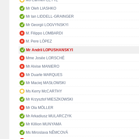
Ms Carmen LEYTE
Mr Oleh LIASHKO
Mr Ian LIDDELL-GRAINGER
Mr Georgii LOGVYNSKYI
M. Filippo LOMBARDI
M. Pere LÓPEZ
Mr Andrii LOPUSHANSKYI
Mme Josée LORSCHÉ
Mr Alvise MANIERO
Mr Duarte MARQUES
Mr Maciej MASŁOWSKI
Ms Kerry McCARTHY
Mr Krzysztof MIESZKOWSKI
Mr Ola MÖLLER
Mr Arkadiusz MULARCZYK
Mr Killion MUNYAMA
Ms Miroslava NĚMCOVÁ