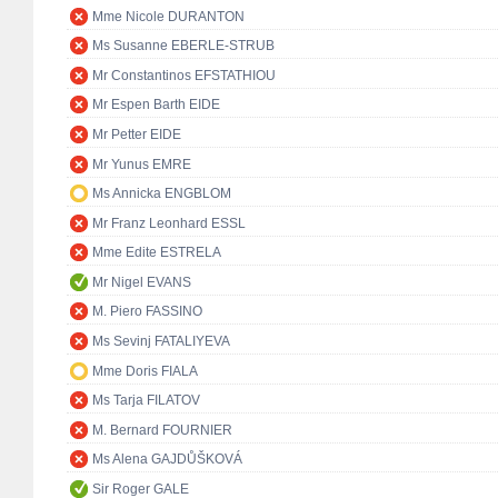
Mme Nicole DURANTON
Ms Susanne EBERLE-STRUB
Mr Constantinos EFSTATHIOU
Mr Espen Barth EIDE
Mr Petter EIDE
Mr Yunus EMRE
Ms Annicka ENGBLOM
Mr Franz Leonhard ESSL
Mme Edite ESTRELA
Mr Nigel EVANS
M. Piero FASSINO
Ms Sevinj FATALIYEVA
Mme Doris FIALA
Ms Tarja FILATOV
M. Bernard FOURNIER
Ms Alena GAJDŮŠKOVÁ
Sir Roger GALE