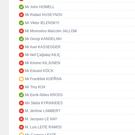
Mr John HOWELL
Mr Rafael HUSEYNOV
Mr Viktor IELENSKYI
Mr Momodou Malcolm JALLOW
Mr Giorgi KANDELAKI
Mr Axel KASSEGGER
Mr Akif Çağatay KILIÇ
Mr Kimmo KILJUNEN
Mr Eduard KÖCK
Mr František KOPŘIVA
Mr Tiny KOX
Mr Eerik-Niiles KROSS
Ms Stella KYRIAKIDES
M. Jérôme LAMBERT
M. Jacques LE NAY
M. Luís LEITE RAMOS