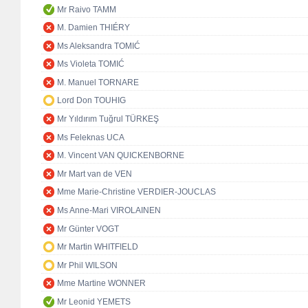
Mr Raivo TAMM
M. Damien THIÉRY
Ms Aleksandra TOMIĆ
Ms Violeta TOMIĆ
M. Manuel TORNARE
Lord Don TOUHIG
Mr Yıldırım Tuğrul TÜRKEŞ
Ms Feleknas UCA
M. Vincent VAN QUICKENBORNE
Mr Mart van de VEN
Mme Marie-Christine VERDIER-JOUCLAS
Ms Anne-Mari VIROLAINEN
Mr Günter VOGT
Mr Martin WHITFIELD
Mr Phil WILSON
Mme Martine WONNER
Mr Leonid YEMETS