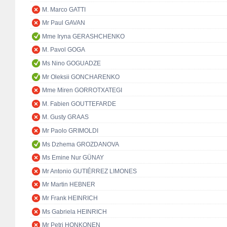
M. Marco GATTI
Mr Paul GAVAN
Mme Iryna GERASHCHENKO
M. Pavol GOGA
Ms Nino GOGUADZE
Mr Oleksii GONCHARENKO
Mme Miren GORROTXATEGI
M. Fabien GOUTTEFARDE
M. Gusty GRAAS
Mr Paolo GRIMOLDI
Ms Dzhema GROZDANOVA
Ms Emine Nur GÜNAY
Mr Antonio GUTIÉRREZ LIMONES
Mr Martin HEBNER
Mr Frank HEINRICH
Ms Gabriela HEINRICH
Mr Petri HONKONEN