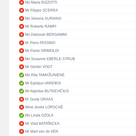
Ms Maria RIZZOTTI
Mr Filippo SCERRA
Ms Simona SURIANO
Mr Roberto RAMPI
Ms Deborah BERGAMINI
M. Piero FASSINO
Mr Paolo GRIMOLDI
Ms Susanne EBERLE-STRUB
Mr Günter VOGT
Ms Rita TAMAŠUNIENĖ
Mr Egidijus VAREIKIS
Mr Algirdas BUTKEVIČIUS
M. Gusty GRAAS
Mme Josée LORSCHÉ
Ms Linda OZOLA
Mr Vlad BATRÎNCEA
Mr Mart van de VEN