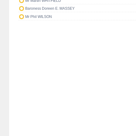
Mr Martin WHITFIELD
Baroness Doreen E. MASSEY
Mr Phil WILSON