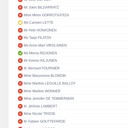
Mr Jokin BILDARRATZ
Mme Miren GORROTXATEGI
Ms Carmen LEYTE
Mr Petri HONKONEN
Ms Tarja FILATOV
Ms Anne-Mari VIROLAINEN
Ms Minna REIJONEN
Mr Kimmo KILJUNEN
M. Bernard FOURNIER
Mme Maryvonne BLONDIN
Mme Martine LEGUILLE BALLOY
Mme Martine WONNER
Mme Jennifer DE TEMMERMAN
M. Jérôme LAMBERT
Mme Nicole TRISSE
M. Fabien GOUTTEFARDE