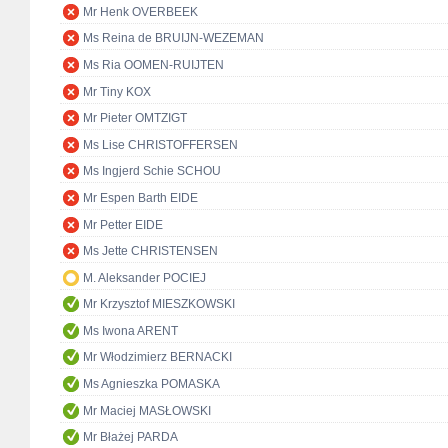
Mr Henk OVERBEEK
Ms Reina de BRUIJN-WEZEMAN
Ms Ria OOMEN-RUIJTEN
Mr Tiny KOX
Mr Pieter OMTZIGT
Ms Lise CHRISTOFFERSEN
Ms Ingjerd Schie SCHOU
Mr Espen Barth EIDE
Mr Petter EIDE
Ms Jette CHRISTENSEN
M. Aleksander POCIEJ
Mr Krzysztof MIESZKOWSKI
Ms Iwona ARENT
Mr Włodzimierz BERNACKI
Ms Agnieszka POMASKA
Mr Maciej MASŁOWSKI
Mr Błażej PARDA