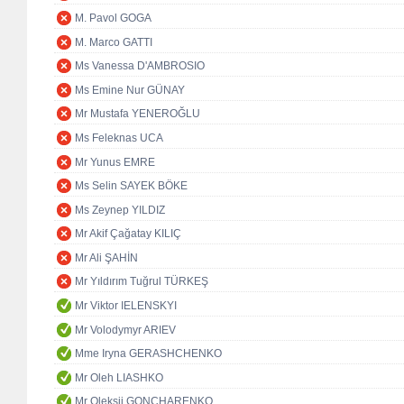
M. Pavol GOGA
M. Marco GATTI
Ms Vanessa D'AMBROSIO
Ms Emine Nur GÜNAY
Mr Mustafa YENEROĞLU
Ms Feleknas UCA
Mr Yunus EMRE
Ms Selin SAYEK BÖKE
Ms Zeynep YILDIZ
Mr Akif Çağatay KILIÇ
Mr Ali ŞAHİN
Mr Yıldırım Tuğrul TÜRKEŞ
Mr Viktor IELENSKYI
Mr Volodymyr ARIEV
Mme Iryna GERASHCHENKO
Mr Oleh LIASHKO
Mr Oleksii GONCHARENKO