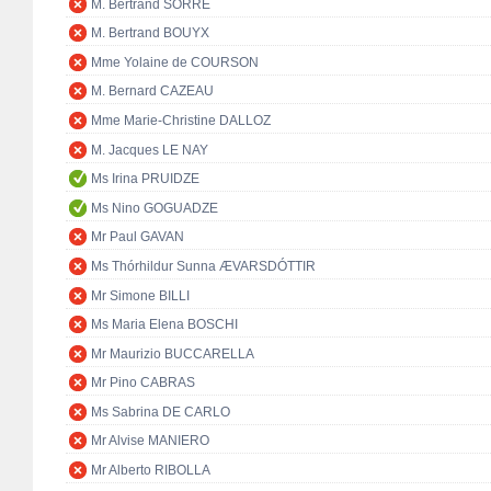
M. Bertrand SORRE
M. Bertrand BOUYX
Mme Yolaine de COURSON
M. Bernard CAZEAU
Mme Marie-Christine DALLOZ
M. Jacques LE NAY
Ms Irina PRUIDZE
Ms Nino GOGUADZE
Mr Paul GAVAN
Ms Thórhildur Sunna ÆVARSDÓTTIR
Mr Simone BILLI
Ms Maria Elena BOSCHI
Mr Maurizio BUCCARELLA
Mr Pino CABRAS
Ms Sabrina DE CARLO
Mr Alvise MANIERO
Mr Alberto RIBOLLA