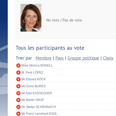
No vote / Pas de vote
Tous les participants au vote
Trier par :
Membre
|
Pays
|
Groupe politique
|
Choix
Mme Mònica BONELL
M. Pere LÓPEZ
Mr Eduard KÖCK
Ms Doris BURES
Mr Axel KASSEGGER
Mr Martin GRAF
Mr Stefan SCHENNACH
Mr Franz Leonhard ESSL