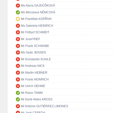
Ms Alena GAJDŮŠKOVÁ
Ms Miroslava NĚMCOVÁ
Mr František KOPŘIVA
Ms Gabriela HEINRICH
Mr Frithjof SCHMIDT
Mr Josef RIEF
Mr Frank SCHWABE
Ms Gyde JENSEN
Mr Konstantin KUHLE
Mr Andreas NICK
Mr Martin HEBNER
Mr Frank HEINRICH
Mr Ulrich OEHME
Mr Raivo TAMM
Mr Eerik-Niiles KROSS
Mr Antonio GUTIÉRREZ LIMONES
Mr José CEPEDA