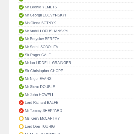
Mr Leonid YEMETS
Mr Georgii LOGVYNSKYI
Ms Olena SOTNYK
Mr Andrii LOPUSHANSKYI
Mr Boryslav BEREZA
Mr Serhii SOBOLIEV
Sir Roger GALE
Mr Ian LIDDELL-GRAINGER
Sir Christopher CHOPE
Mr Nigel EVANS
Mr Steve DOUBLE
Mr John HOWELL
Lord Richard BALFE
Mr Tommy SHEPPARD
Ms Kerry McCARTHY
Lord Don TOUHIG