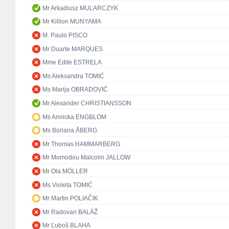
Mr Arkadiusz MULARCZYK
Mr Killion MUNYAMA
M. Paulo PISCO
Mr Duarte MARQUES
Mme Edite ESTRELA
Ms Aleksandra TOMIĆ
Ms Marija OBRADOVIĆ
Mr Alexander CHRISTIANSSON
Ms Annicka ENGBLOM
Ms Boriana ÅBERG
Mr Thomas HAMMARBERG
Mr Momodou Malcolm JALLOW
Mr Ola MÖLLER
Ms Violeta TOMIĆ
Mr Martin POLIAČIK
Mr Radovan BALÁŽ
Mr Ľuboš BLAHA