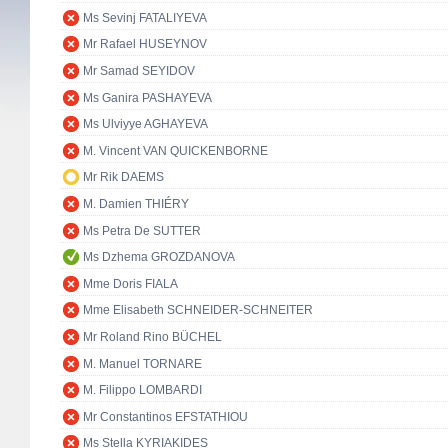
Ms Sevinj FATALIYEVA
Mr Rafael HUSEYNOV
Mr Samad SEYIDOV
Ms Ganira PASHAYEVA
Ms Ulviyye AGHAYEVA
M. Vincent VAN QUICKENBORNE
Mr Rik DAEMS
M. Damien THIÉRY
Ms Petra De SUTTER
Ms Dzhema GROZDANOVA
Mme Doris FIALA
Mme Elisabeth SCHNEIDER-SCHNEITER
Mr Roland Rino BÜCHEL
M. Manuel TORNARE
M. Filippo LOMBARDI
Mr Constantinos EFSTATHIOU
Ms Stella KYRIAKIDES