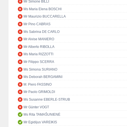
Mr Simone BILLI
Ms Maria Elena BOSCHI
Mr Maurizio BUCCARELLA
Mr Pino CABRAS
Ms Sabrina DE CARLO
Mr Alvise MANIERO
Mr Alberto RIBOLLA
Ms Maria RIZZOTTI
Mr Filippo SCERRA
Ms Simona SURIANO
Ms Deborah BERGAMINI
M. Piero FASSINO
Mr Paolo GRIMOLDI
Ms Susanne EBERLE-STRUB
Mr Günter VOGT
Ms Rita TAMAŠUNIENĖ
Mr Egidijus VAREIKIS