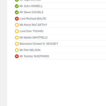
Mr John HOWELL
Mr Steve DOUBLE
Lord Richard BALFE
Ms Kerry McCARTHY
Lord Don TOUHIG
Mr Martin WHITFIELD
Baroness Doreen E. MASSEY
Mr Phil WILSON
Mr Tommy SHEPPARD