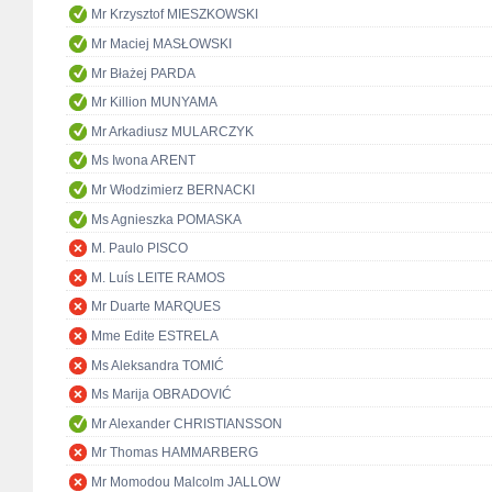
Mr Krzysztof MIESZKOWSKI
Mr Maciej MASŁOWSKI
Mr Błażej PARDA
Mr Killion MUNYAMA
Mr Arkadiusz MULARCZYK
Ms Iwona ARENT
Mr Włodzimierz BERNACKI
Ms Agnieszka POMASKA
M. Paulo PISCO
M. Luís LEITE RAMOS
Mr Duarte MARQUES
Mme Edite ESTRELA
Ms Aleksandra TOMIĆ
Ms Marija OBRADOVIĆ
Mr Alexander CHRISTIANSSON
Mr Thomas HAMMARBERG
Mr Momodou Malcolm JALLOW