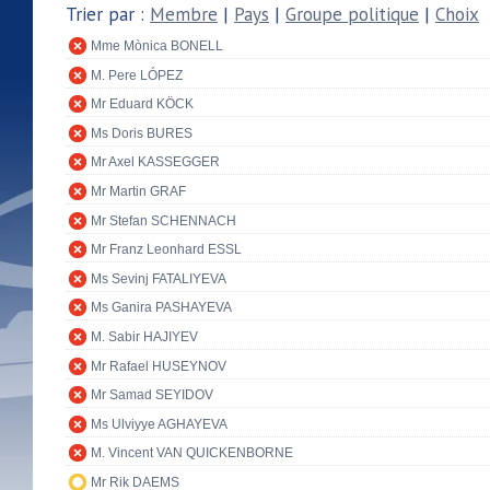
Trier par :
Membre
|
Pays
|
Groupe politique
|
Choix
Mme Mònica BONELL
M. Pere LÓPEZ
Mr Eduard KÖCK
Ms Doris BURES
Mr Axel KASSEGGER
Mr Martin GRAF
Mr Stefan SCHENNACH
Mr Franz Leonhard ESSL
Ms Sevinj FATALIYEVA
Ms Ganira PASHAYEVA
M. Sabir HAJIYEV
Mr Rafael HUSEYNOV
Mr Samad SEYIDOV
Ms Ulviyye AGHAYEVA
M. Vincent VAN QUICKENBORNE
Mr Rik DAEMS