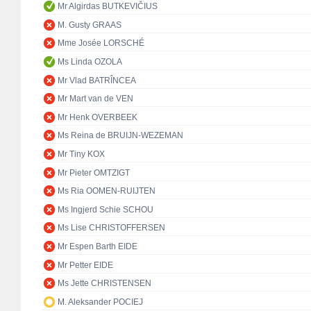
Mr Algirdas BUTKEVIČIUS
M. Gusty GRAAS
Mme Josée LORSCHÉ
Ms Linda OZOLA
Mr Vlad BATRÎNCEA
Mr Mart van de VEN
Mr Henk OVERBEEK
Ms Reina de BRUIJN-WEZEMAN
Mr Tiny KOX
Mr Pieter OMTZIGT
Ms Ria OOMEN-RUIJTEN
Ms Ingjerd Schie SCHOU
Ms Lise CHRISTOFFERSEN
Mr Espen Barth EIDE
Mr Petter EIDE
Ms Jette CHRISTENSEN
M. Aleksander POCIEJ