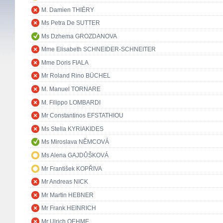
M. Damien THIÉRY
Ms Petra De SUTTER
Ms Dzhema GROZDANOVA
Mme Elisabeth SCHNEIDER-SCHNEITER
Mme Doris FIALA
Mr Roland Rino BÜCHEL
M. Manuel TORNARE
M. Filippo LOMBARDI
Mr Constantinos EFSTATHIOU
Ms Stella KYRIAKIDES
Ms Miroslava NĚMCOVÁ
Ms Alena GAJDŮŠKOVÁ
Mr František KOPŘIVA
Mr Andreas NICK
Mr Martin HEBNER
Mr Frank HEINRICH
Mr Ulrich OEHME