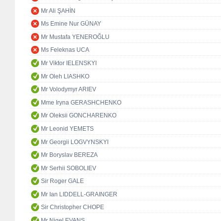
Mr Ali ŞAHİN
Ms Emine Nur GÜNAY
Mr Mustafa YENEROĞLU
Ms Feleknas UCA
Mr Viktor IELENSKYI
Mr Oleh LIASHKO
Mr Volodymyr ARIEV
Mme Iryna GERASHCHENKO
Mr Oleksii GONCHARENKO
Mr Leonid YEMETS
Mr Georgii LOGVYNSKYI
Mr Boryslav BEREZA
Mr Serhii SOBOLIEV
Sir Roger GALE
Mr Ian LIDDELL-GRAINGER
Sir Christopher CHOPE
Mr Nigel EVANS