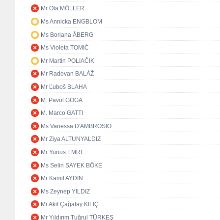
Mr Ola MÖLLER
Ms Annicka ENGBLOM
Ms Boriana ÅBERG
Ms Violeta TOMIĆ
Mr Martin POLIAČIK
Mr Radovan BALÁŽ
Mr Ľuboš BLAHA
M. Pavol GOGA
M. Marco GATTI
Ms Vanessa D'AMBROSIO
Mr Ziya ALTUNYALDIZ
Mr Yunus EMRE
Ms Selin SAYEK BÖKE
Mr Kamil AYDIN
Ms Zeynep YILDIZ
Mr Akif Çağatay KILIÇ
Mr Yıldırım Tuğrul TÜRKEŞ