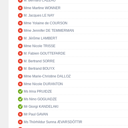
M. Bernard CAZEAU
Mme Martine WONNER
M. Jacques LE NAY
Mme Yolaine de COURSON
Mme Jennifer DE TEMMERMAN
M. Jérôme LAMBERT
Mme Nicole TRISSE
M. Fabien GOUTTEFARDE
M. Bertrand SORRE
M. Bertrand BOUYX
Mme Marie-Christine DALLOZ
Mme Nicole DURANTON
Ms Irina PRUIDZE
Ms Nino GOGUADZE
Mr Giorgi KANDELAKI
Mr Paul GAVAN
Ms Thórhildur Sunna ÆVARSDÓTTIR