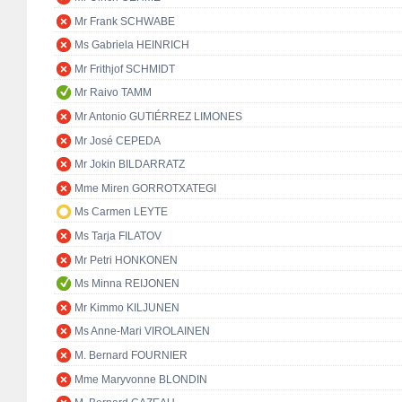
Mr Frank SCHWABE
Ms Gabriela HEINRICH
Mr Frithjof SCHMIDT
Mr Raivo TAMM
Mr Antonio GUTIÉRREZ LIMONES
Mr José CEPEDA
Mr Jokin BILDARRATZ
Mme Miren GORROTXATEGI
Ms Carmen LEYTE
Ms Tarja FILATOV
Mr Petri HONKONEN
Ms Minna REIJONEN
Mr Kimmo KILJUNEN
Ms Anne-Mari VIROLAINEN
M. Bernard FOURNIER
Mme Maryvonne BLONDIN