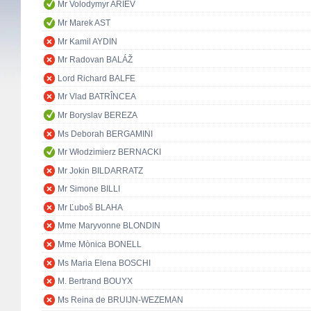
Mr Volodymyr ARIEV
Mr Marek AST
Mr Kamil AYDIN
Mr Radovan BALÁŽ
Lord Richard BALFE
Mr Vlad BATRÎNCEA
Mr Boryslav BEREZA
Ms Deborah BERGAMINI
Mr Włodzimierz BERNACKI
Mr Jokin BILDARRATZ
Mr Simone BILLI
Mr Ľuboš BLAHA
Mme Maryvonne BLONDIN
Mme Mònica BONELL
Ms Maria Elena BOSCHI
M. Bertrand BOUYX
Ms Reina de BRUIJN-WEZEMAN