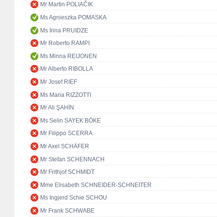
Mr Martin POLIAČIK
Ms Agnieszka POMASKA
Ms Irina PRUIDZE
Mr Roberto RAMPI
Ms Minna REIJONEN
Mr Alberto RIBOLLA
Mr Josef RIEF
Ms Maria RIZZOTTI
Mr Ali ŞAHİN
Ms Selin SAYEK BÖKE
Mr Filippo SCERRA
Mr Axel SCHÄFER
Mr Stefan SCHENNACH
Mr Frithjof SCHMIDT
Mme Elisabeth SCHNEIDER-SCHNEITER
Ms Ingjerd Schie SCHOU
Mr Frank SCHWABE