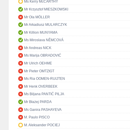
Ms Kerry McCARTHY
Mr Krzysztof MIESZKOWSKI
Mr Ola MÖLLER
Mr Arkadiusz MULARCZYK
Mr Killion MUNYAMA
Ms Miroslava NĚMCOVÁ
Mr Andreas NICK
Ms Marija OBRADOVIĆ
Mr Ulrich OEHME
Mr Pieter OMTZIGT
Ms Ria OOMEN-RUIJTEN
Mr Henk OVERBEEK
Ms Biljana PANTIĆ PILJA
Mr Błażej PARDA
Ms Ganira PASHAYEVA
M. Paulo PISCO
M. Aleksander POCIEJ