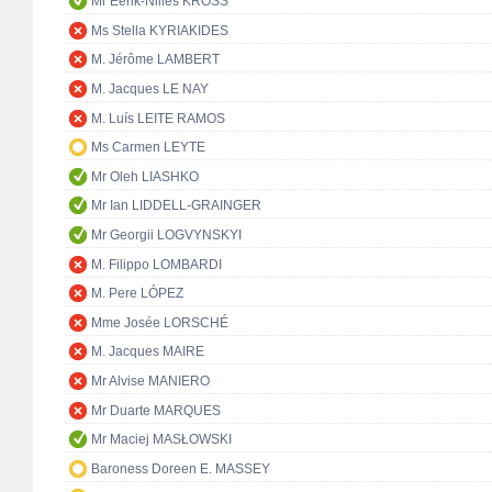
Mr Eerik-Niiles KROSS
Ms Stella KYRIAKIDES
M. Jérôme LAMBERT
M. Jacques LE NAY
M. Luís LEITE RAMOS
Ms Carmen LEYTE
Mr Oleh LIASHKO
Mr Ian LIDDELL-GRAINGER
Mr Georgii LOGVYNSKYI
M. Filippo LOMBARDI
M. Pere LÓPEZ
Mme Josée LORSCHÉ
M. Jacques MAIRE
Mr Alvise MANIERO
Mr Duarte MARQUES
Mr Maciej MASŁOWSKI
Baroness Doreen E. MASSEY