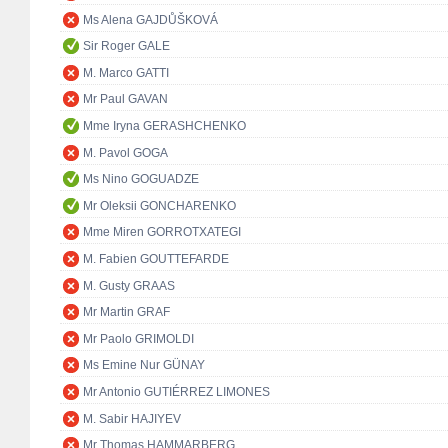
Ms Alena GAJDŮŠKOVÁ
Sir Roger GALE
M. Marco GATTI
Mr Paul GAVAN
Mme Iryna GERASHCHENKO
M. Pavol GOGA
Ms Nino GOGUADZE
Mr Oleksii GONCHARENKO
Mme Miren GORROTXATEGI
M. Fabien GOUTTEFARDE
M. Gusty GRAAS
Mr Martin GRAF
Mr Paolo GRIMOLDI
Ms Emine Nur GÜNAY
Mr Antonio GUTIÉRREZ LIMONES
M. Sabir HAJIYEV
Mr Thomas HAMMARBERG