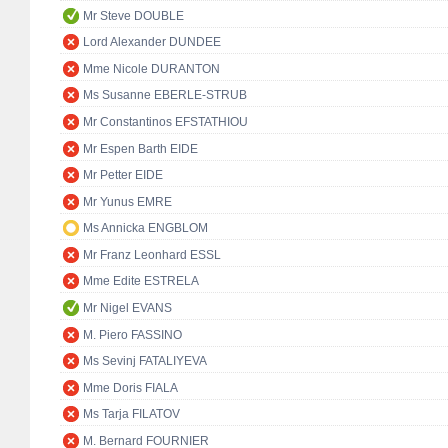
Mr Steve DOUBLE
Lord Alexander DUNDEE
Mme Nicole DURANTON
Ms Susanne EBERLE-STRUB
Mr Constantinos EFSTATHIOU
Mr Espen Barth EIDE
Mr Petter EIDE
Mr Yunus EMRE
Ms Annicka ENGBLOM
Mr Franz Leonhard ESSL
Mme Edite ESTRELA
Mr Nigel EVANS
M. Piero FASSINO
Ms Sevinj FATALIYEVA
Mme Doris FIALA
Ms Tarja FILATOV
M. Bernard FOURNIER