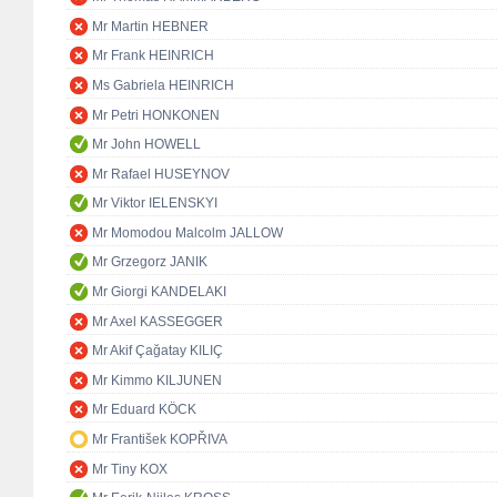
Mr Martin HEBNER
Mr Frank HEINRICH
Ms Gabriela HEINRICH
Mr Petri HONKONEN
Mr John HOWELL
Mr Rafael HUSEYNOV
Mr Viktor IELENSKYI
Mr Momodou Malcolm JALLOW
Mr Grzegorz JANIK
Mr Giorgi KANDELAKI
Mr Axel KASSEGGER
Mr Akif Çağatay KILIÇ
Mr Kimmo KILJUNEN
Mr Eduard KÖCK
Mr František KOPŘIVA
Mr Tiny KOX