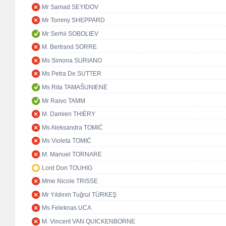
Mr Samad SEYIDOV
Mr Tommy SHEPPARD
Mr Serhii SOBOLIEV
M. Bertrand SORRE
Ms Simona SURIANO
Ms Petra De SUTTER
Ms Rita TAMAŠUNIENĖ
Mr Raivo TAMM
M. Damien THIÉRY
Ms Aleksandra TOMIĆ
Ms Violeta TOMIĆ
M. Manuel TORNARE
Lord Don TOUHIG
Mme Nicole TRISSE
Mr Yıldırım Tuğrul TÜRKEŞ
Ms Feleknas UCA
M. Vincent VAN QUICKENBORNE