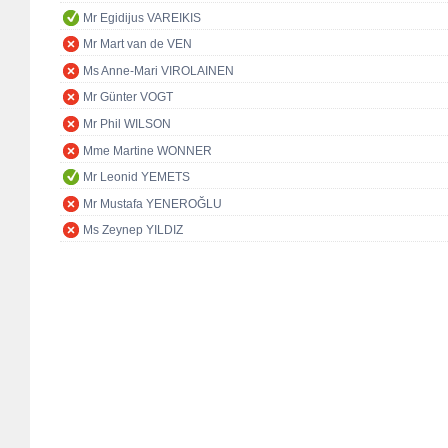
Mr Egidijus VAREIKIS
Mr Mart van de VEN
Ms Anne-Mari VIROLAINEN
Mr Günter VOGT
Mr Phil WILSON
Mme Martine WONNER
Mr Leonid YEMETS
Mr Mustafa YENEROĞLU
Ms Zeynep YILDIZ