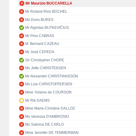
Mr Maurizio BUCCARELLA
Mr Roland Rino BÜCHEL
Ms Doris BURES
Mr Algirdas BUTKEVIČIUS
Mr Pino CABRAS
M. Bernard CAZEAU
Mr José CEPEDA
Sir Christopher CHOPE
Ms Jette CHRISTENSEN
Mr Alexander CHRISTIANSSON
Ms Lise CHRISTOFFERSEN
Mme Yolaine de COURSON
Mr Rik DAEMS
Mme Marie-Christine DALLOZ
Ms Vanessa D'AMBROSIO
Ms Sabrina DE CARLO
Mme Jennifer DE TEMMERMAN