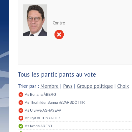
Contre
Tous les participants au vote
Trier par :
Membre
|
Pays
|
Groupe politique
|
Choix
Ms Boriana ÅBERG
Ms Thórhildur Sunna ÆVARSDÓTTIR
Ms Ulviyye AGHAYEVA
Mr Ziya ALTUNYALDIZ
Ms Iwona ARENT