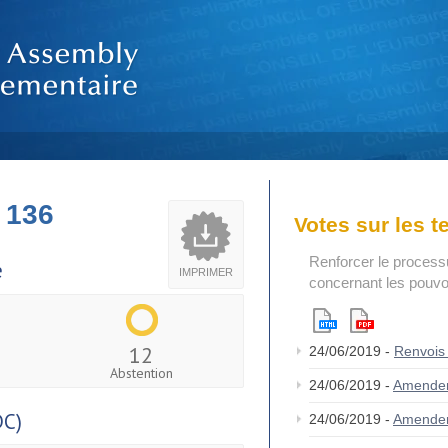
 136
Votes sur les 
Renforcer le process
e
IMPRIMER
concernant les pouvoi
12
24/06/2019 -
Renvois
Abstention
24/06/2019 -
Amende
DC)
24/06/2019 -
Amende