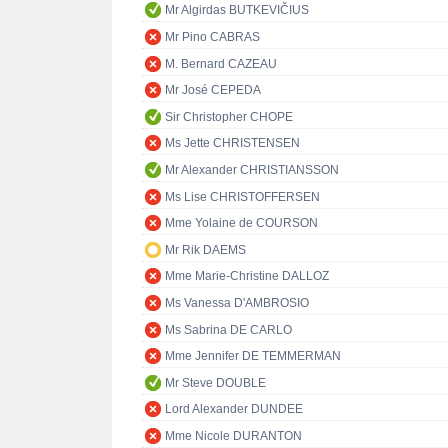
Mr Algirdas BUTKEVIČIUS
Mr Pino CABRAS
M. Bernard CAZEAU
Mr José CEPEDA
Sir Christopher CHOPE
Ms Jette CHRISTENSEN
Mr Alexander CHRISTIANSSON
Ms Lise CHRISTOFFERSEN
Mme Yolaine de COURSON
Mr Rik DAEMS
Mme Marie-Christine DALLOZ
Ms Vanessa D'AMBROSIO
Ms Sabrina DE CARLO
Mme Jennifer DE TEMMERMAN
Mr Steve DOUBLE
Lord Alexander DUNDEE
Mme Nicole DURANTON