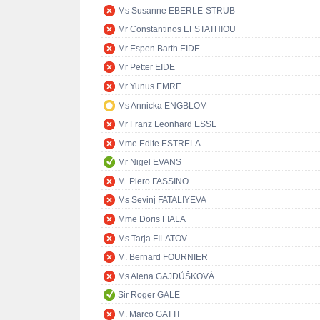
Ms Susanne EBERLE-STRUB
Mr Constantinos EFSTATHIOU
Mr Espen Barth EIDE
Mr Petter EIDE
Mr Yunus EMRE
Ms Annicka ENGBLOM
Mr Franz Leonhard ESSL
Mme Edite ESTRELA
Mr Nigel EVANS
M. Piero FASSINO
Ms Sevinj FATALIYEVA
Mme Doris FIALA
Ms Tarja FILATOV
M. Bernard FOURNIER
Ms Alena GAJDŮŠKOVÁ
Sir Roger GALE
M. Marco GATTI