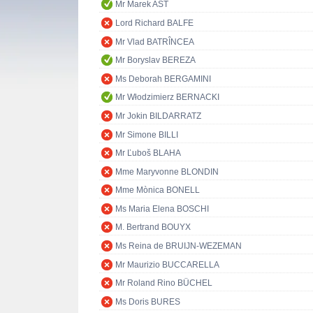
Mr Marek AST
Lord Richard BALFE
Mr Vlad BATRÎNCEA
Mr Boryslav BEREZA
Ms Deborah BERGAMINI
Mr Włodzimierz BERNACKI
Mr Jokin BILDARRATZ
Mr Simone BILLI
Mr Ľuboš BLAHA
Mme Maryvonne BLONDIN
Mme Mònica BONELL
Ms Maria Elena BOSCHI
M. Bertrand BOUYX
Ms Reina de BRUIJN-WEZEMAN
Mr Maurizio BUCCARELLA
Mr Roland Rino BÜCHEL
Ms Doris BURES