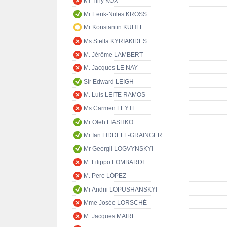
Mr Tiny KOX
Mr Eerik-Niiles KROSS
Mr Konstantin KUHLE
Ms Stella KYRIAKIDES
M. Jérôme LAMBERT
M. Jacques LE NAY
Sir Edward LEIGH
M. Luís LEITE RAMOS
Ms Carmen LEYTE
Mr Oleh LIASHKO
Mr Ian LIDDELL-GRAINGER
Mr Georgii LOGVYNSKYI
M. Filippo LOMBARDI
M. Pere LÓPEZ
Mr Andrii LOPUSHANSKYI
Mme Josée LORSCHÉ
M. Jacques MAIRE