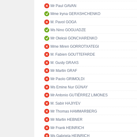
Mr Paul GAVAN
Mme Iryna GERASHCHENKO
M. Pavol GOGA
Ms Nino GOGUADZE
Mr Oleksii GONCHARENKO
Mme Miren GORROTXATEGI
M. Fabien GOUTTEFARDE
M. Gusty GRAAS
Mr Martin GRAF
Mr Paolo GRIMOLDI
Ms Emine Nur GÜNAY
Mr Antonio GUTIÉRREZ LIMONES
M. Sabir HAJIYEV
Mr Thomas HAMMARBERG
Mr Martin HEBNER
Mr Frank HEINRICH
Ms Gabriela HEINRICH