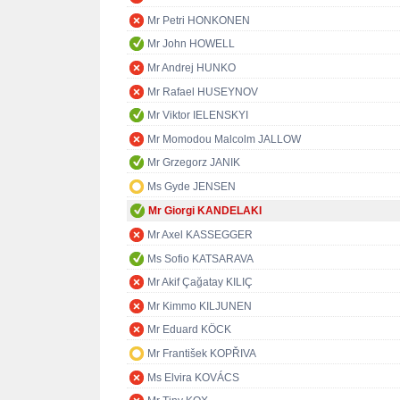
Mr Petri HONKONEN
Mr John HOWELL
Mr Andrej HUNKO
Mr Rafael HUSEYNOV
Mr Viktor IELENSKYI
Mr Momodou Malcolm JALLOW
Mr Grzegorz JANIK
Ms Gyde JENSEN
Mr Giorgi KANDELAKI
Mr Axel KASSEGGER
Ms Sofio KATSARAVA
Mr Akif Çağatay KILIÇ
Mr Kimmo KILJUNEN
Mr Eduard KÖCK
Mr František KOPŘIVA
Ms Elvira KOVÁCS