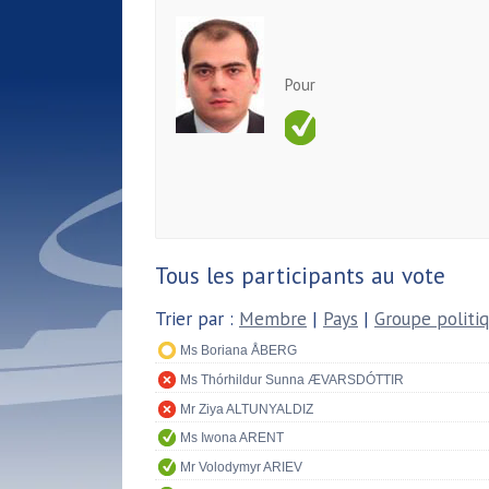
Pour
Tous les participants au vote
Trier par :
Membre
|
Pays
|
Groupe politi
Ms Boriana ÅBERG
Ms Thórhildur Sunna ÆVARSDÓTTIR
Mr Ziya ALTUNYALDIZ
Ms Iwona ARENT
Mr Volodymyr ARIEV