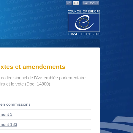
EN
FR
EXTRANET
textes et amendements
us décisionnel de l'Assemblée parlementaire
rs et le vote (Doc. 14900)
 en commissions
ment 3
ment 133