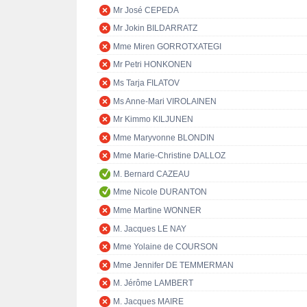
Mr José CEPEDA
Mr Jokin BILDARRATZ
Mme Miren GORROTXATEGI
Mr Petri HONKONEN
Ms Tarja FILATOV
Ms Anne-Mari VIROLAINEN
Mr Kimmo KILJUNEN
Mme Maryvonne BLONDIN
Mme Marie-Christine DALLOZ
M. Bernard CAZEAU
Mme Nicole DURANTON
Mme Martine WONNER
M. Jacques LE NAY
Mme Yolaine de COURSON
Mme Jennifer DE TEMMERMAN
M. Jérôme LAMBERT
M. Jacques MAIRE