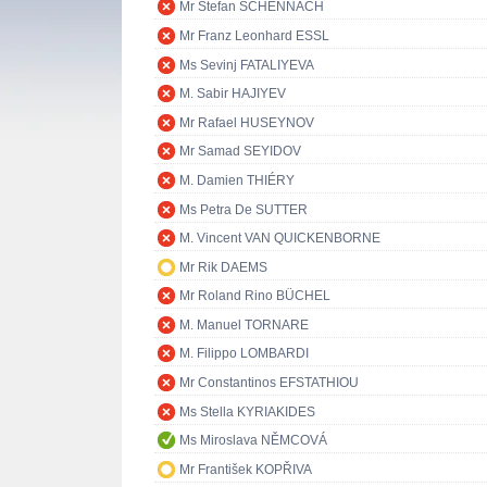
Mr Stefan SCHENNACH
Mr Franz Leonhard ESSL
Ms Sevinj FATALIYEVA
M. Sabir HAJIYEV
Mr Rafael HUSEYNOV
Mr Samad SEYIDOV
M. Damien THIÉRY
Ms Petra De SUTTER
M. Vincent VAN QUICKENBORNE
Mr Rik DAEMS
Mr Roland Rino BÜCHEL
M. Manuel TORNARE
M. Filippo LOMBARDI
Mr Constantinos EFSTATHIOU
Ms Stella KYRIAKIDES
Ms Miroslava NĚMCOVÁ
Mr František KOPŘIVA