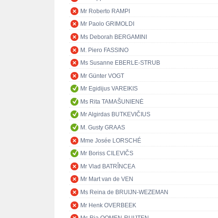
Mr Roberto RAMPI
Mr Paolo GRIMOLDI
Ms Deborah BERGAMINI
M. Piero FASSINO
Ms Susanne EBERLE-STRUB
Mr Günter VOGT
Mr Egidijus VAREIKIS
Ms Rita TAMAŠUNIENĖ
Mr Algirdas BUTKEVIČIUS
M. Gusty GRAAS
Mme Josée LORSCHÉ
Mr Boriss CILEVIČS
Mr Vlad BATRÎNCEA
Mr Mart van de VEN
Ms Reina de BRUIJN-WEZEMAN
Mr Henk OVERBEEK