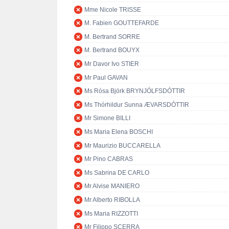
Mme Nicole TRISSE
M. Fabien GOUTTEFARDE
M. Bertrand SORRE
M. Bertrand BOUYX
Mr Davor Ivo STIER
Mr Paul GAVAN
Ms Rósa Björk BRYNJÓLFSDÓTTIR
Ms Thórhildur Sunna ÆVARSDÓTTIR
Mr Simone BILLI
Ms Maria Elena BOSCHI
Mr Maurizio BUCCARELLA
Mr Pino CABRAS
Ms Sabrina DE CARLO
Mr Alvise MANIERO
Mr Alberto RIBOLLA
Ms Maria RIZZOTTI
Mr Filippo SCERRA