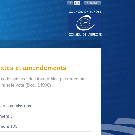
EN
FR
EXTRANET
textes et amendements
us décisionnel de l'Assemblée parlementaire
rs et le vote (Doc. 14900)
 en commissions
ment 3
ment 133