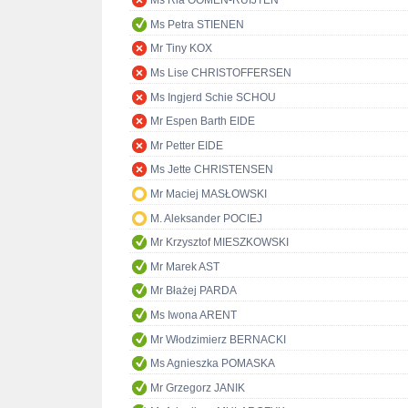
Ms Ria OOMEN-RUIJTEN
Ms Petra STIENEN
Mr Tiny KOX
Ms Lise CHRISTOFFERSEN
Ms Ingjerd Schie SCHOU
Mr Espen Barth EIDE
Mr Petter EIDE
Ms Jette CHRISTENSEN
Mr Maciej MASŁOWSKI
M. Aleksander POCIEJ
Mr Krzysztof MIESZKOWSKI
Mr Marek AST
Mr Błażej PARDA
Ms Iwona ARENT
Mr Włodzimierz BERNACKI
Ms Agnieszka POMASKA
Mr Grzegorz JANIK