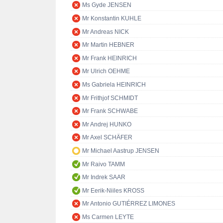
Ms Gyde JENSEN
Mr Konstantin KUHLE
Mr Andreas NICK
Mr Martin HEBNER
Mr Frank HEINRICH
Mr Ulrich OEHME
Ms Gabriela HEINRICH
Mr Frithjof SCHMIDT
Mr Frank SCHWABE
Mr Andrej HUNKO
Mr Axel SCHÄFER
Mr Michael Aastrup JENSEN
Mr Raivo TAMM
Mr Indrek SAAR
Mr Eerik-Niiles KROSS
Mr Antonio GUTIÉRREZ LIMONES
Ms Carmen LEYTE