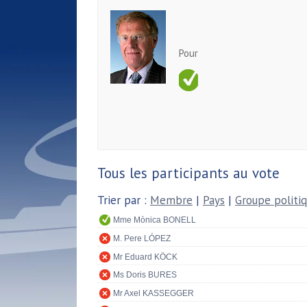
Pour
Tous les participants au vote
Trier par :
Membre
|
Pays
|
Groupe politi
Mme Mònica BONELL
M. Pere LÓPEZ
Mr Eduard KÖCK
Ms Doris BURES
Mr Axel KASSEGGER