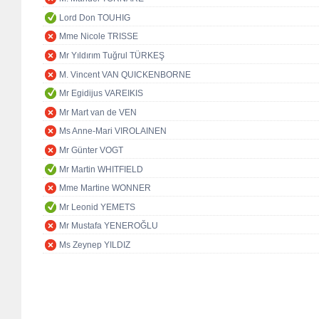
Lord Don TOUHIG
Mme Nicole TRISSE
Mr Yıldırım Tuğrul TÜRKEŞ
M. Vincent VAN QUICKENBORNE
Mr Egidijus VAREIKIS
Mr Mart van de VEN
Ms Anne-Mari VIROLAINEN
Mr Günter VOGT
Mr Martin WHITFIELD
Mme Martine WONNER
Mr Leonid YEMETS
Mr Mustafa YENEROĞLU
Ms Zeynep YILDIZ