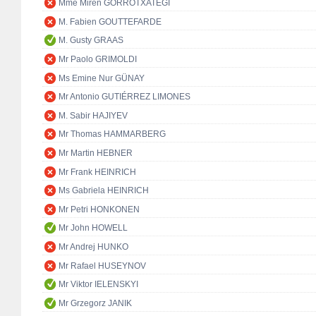
Mme Miren GORROTXATEGI
M. Fabien GOUTTEFARDE
M. Gusty GRAAS
Mr Paolo GRIMOLDI
Ms Emine Nur GÜNAY
Mr Antonio GUTIÉRREZ LIMONES
M. Sabir HAJIYEV
Mr Thomas HAMMARBERG
Mr Martin HEBNER
Mr Frank HEINRICH
Ms Gabriela HEINRICH
Mr Petri HONKONEN
Mr John HOWELL
Mr Andrej HUNKO
Mr Rafael HUSEYNOV
Mr Viktor IELENSKYI
Mr Grzegorz JANIK