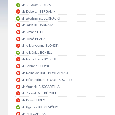
Mr Boryslav BEREZA
Ms Deborah BERGAMINI
Mr Włodzimierz BERNACKI
Mr Jokin BILDARRATZ
Mr Simone BILLI
Mr Ľuboš BLAHA
Mme Maryvonne BLONDIN
Mme Mònica BONELL
Ms Maria Elena BOSCHI
M. Bertrand BOUYX
Ms Reina de BRUIJN-WEZEMAN
Ms Rósa Björk BRYNJÓLFSDÓTTIR
Mr Maurizio BUCCARELLA
Mr Roland Rino BÜCHEL
Ms Doris BURES
Mr Algirdas BUTKEVIČIUS
Mr Pino CABRAS