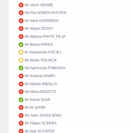
Mr Ulrich OEHME
Ms Ria OOMEN-RUIJTEN
Mr Henk OVERBEEK
Mr Hişyar ÖZSOY
Ms Biljana PANTIĆ PILJA
Mr Błażej PARDA
M. Aleksander POCIEJ
Mr Martin POLIAČIK
Ms Agnieszka POMASKA
Mr Roberto RAMPI
Mr Alberto RIBOLLA
Ms Maria RIZZOTTI
Mr Indrek SAAR
Mr Ali ŞAHİN
Ms Selin SAYEK BÖKE
Mr Filippo SCERRA
Mr Axel SCHÄFER