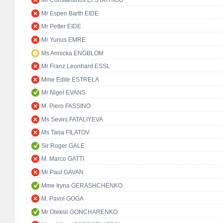
Mr Constantinos EFSTATHIOU
Mr Espen Barth EIDE
Mr Petter EIDE
Mr Yunus EMRE
Ms Annicka ENGBLOM
Mr Franz Leonhard ESSL
Mme Edite ESTRELA
Mr Nigel EVANS
M. Piero FASSINO
Ms Sevinj FATALIYEVA
Ms Tarja FILATOV
Sir Roger GALE
M. Marco GATTI
Mr Paul GAVAN
Mme Iryna GERASHCHENKO
M. Pavol GOGA
Mr Oleksii GONCHARENKO