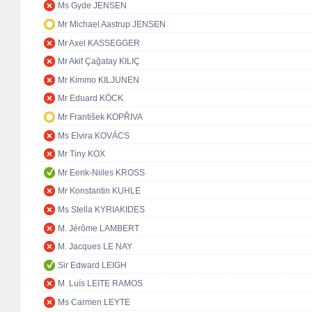
Ms Gyde JENSEN
Mr Michael Aastrup JENSEN
Mr Axel KASSEGGER
Mr Akif Çağatay KILIÇ
Mr Kimmo KILJUNEN
Mr Eduard KÖCK
Mr František KOPŘIVA
Ms Elvira KOVÁCS
Mr Tiny KOX
Mr Eerik-Niiles KROSS
Mr Konstantin KUHLE
Ms Stella KYRIAKIDES
M. Jérôme LAMBERT
M. Jacques LE NAY
Sir Edward LEIGH
M. Luís LEITE RAMOS
Ms Carmen LEYTE