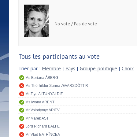
No vote / Pas de vote
Tous les participants au vote
Trier par :
Membre
|
Pays
|
Groupe politique
|
Choix
Ms Boriana ÅBERG
Ms Thórhildur Sunna ÆVARSDÓTTIR
Mr Ziya ALTUNYALDIZ
Ms Iwona ARENT
Mr Volodymyr ARIEV
Mr Marek AST
Lord Richard BALFE
Mr Vlad BATRÎNCEA