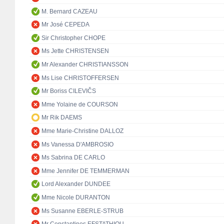
M. Bernard CAZEAU
Mr José CEPEDA
Sir Christopher CHOPE
Ms Jette CHRISTENSEN
Mr Alexander CHRISTIANSSON
Ms Lise CHRISTOFFERSEN
Mr Boriss CILEVIČS
Mme Yolaine de COURSON
Mr Rik DAEMS
Mme Marie-Christine DALLOZ
Ms Vanessa D'AMBROSIO
Ms Sabrina DE CARLO
Mme Jennifer DE TEMMERMAN
Lord Alexander DUNDEE
Mme Nicole DURANTON
Ms Susanne EBERLE-STRUB