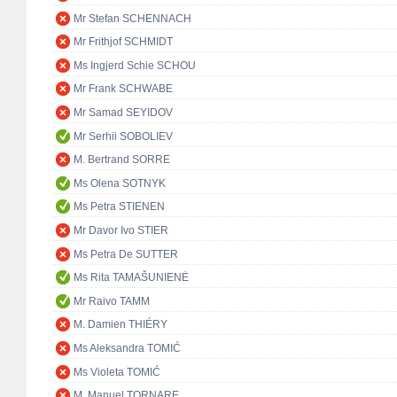
Mr Stefan SCHENNACH
Mr Frithjof SCHMIDT
Ms Ingjerd Schie SCHOU
Mr Frank SCHWABE
Mr Samad SEYIDOV
Mr Serhii SOBOLIEV
M. Bertrand SORRE
Ms Olena SOTNYK
Ms Petra STIENEN
Mr Davor Ivo STIER
Ms Petra De SUTTER
Ms Rita TAMAŠUNIENĖ
Mr Raivo TAMM
M. Damien THIÉRY
Ms Aleksandra TOMIĆ
Ms Violeta TOMIĆ
M. Manuel TORNARE