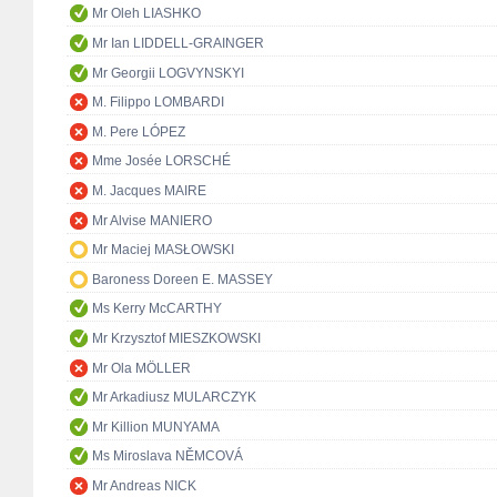
Mr Oleh LIASHKO
Mr Ian LIDDELL-GRAINGER
Mr Georgii LOGVYNSKYI
M. Filippo LOMBARDI
M. Pere LÓPEZ
Mme Josée LORSCHÉ
M. Jacques MAIRE
Mr Alvise MANIERO
Mr Maciej MASŁOWSKI
Baroness Doreen E. MASSEY
Ms Kerry McCARTHY
Mr Krzysztof MIESZKOWSKI
Mr Ola MÖLLER
Mr Arkadiusz MULARCZYK
Mr Killion MUNYAMA
Ms Miroslava NĚMCOVÁ
Mr Andreas NICK