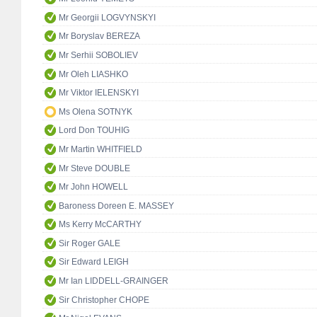
Mr Georgii LOGVYNSKYI
Mr Boryslav BEREZA
Mr Serhii SOBOLIEV
Mr Oleh LIASHKO
Mr Viktor IELENSKYI
Ms Olena SOTNYK
Lord Don TOUHIG
Mr Martin WHITFIELD
Mr Steve DOUBLE
Mr John HOWELL
Baroness Doreen E. MASSEY
Ms Kerry McCARTHY
Sir Roger GALE
Sir Edward LEIGH
Mr Ian LIDDELL-GRAINGER
Sir Christopher CHOPE