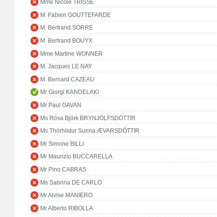
Mme Nicole TRISSE
M. Fabien GOUTTEFARDE
M. Bertrand SORRE
M. Bertrand BOUYX
Mme Martine WONNER
M. Jacques LE NAY
M. Bernard CAZEAU
Mr Giorgi KANDELAKI
Mr Paul GAVAN
Ms Rósa Björk BRYNJÓLFSDÓTTIR
Ms Thórhildur Sunna ÆVARSDÓTTIR
Mr Simone BILLI
Mr Maurizio BUCCARELLA
Mr Pino CABRAS
Ms Sabrina DE CARLO
Mr Alvise MANIERO
Mr Alberto RIBOLLA