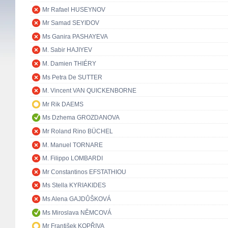
Mr Rafael HUSEYNOV
Mr Samad SEYIDOV
Ms Ganira PASHAYEVA
M. Sabir HAJIYEV
M. Damien THIÉRY
Ms Petra De SUTTER
M. Vincent VAN QUICKENBORNE
Mr Rik DAEMS
Ms Dzhema GROZDANOVA
Mr Roland Rino BÜCHEL
M. Manuel TORNARE
M. Filippo LOMBARDI
Mr Constantinos EFSTATHIOU
Ms Stella KYRIAKIDES
Ms Alena GAJDŮŠKOVÁ
Ms Miroslava NĚMCOVÁ
Mr František KOPŘIVA