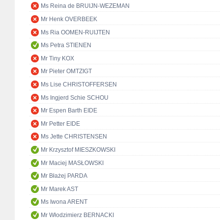
Ms Reina de BRUIJN-WEZEMAN
Mr Henk OVERBEEK
Ms Ria OOMEN-RUIJTEN
Ms Petra STIENEN
Mr Tiny KOX
Mr Pieter OMTZIGT
Ms Lise CHRISTOFFERSEN
Ms Ingjerd Schie SCHOU
Mr Espen Barth EIDE
Mr Petter EIDE
Ms Jette CHRISTENSEN
Mr Krzysztof MIESZKOWSKI
Mr Maciej MASŁOWSKI
Mr Błażej PARDA
Mr Marek AST
Ms Iwona ARENT
Mr Włodzimierz BERNACKI