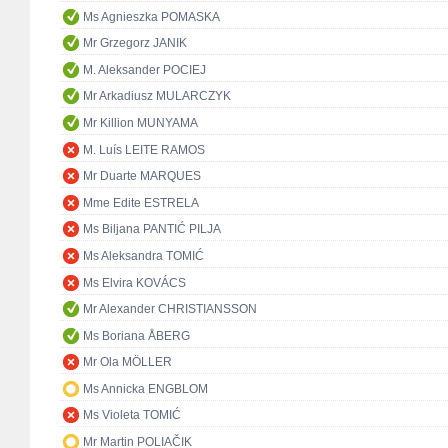
Ms Agnieszka POMASKA
Mr Grzegorz JANIK
M. Aleksander POCIEJ
Mr Arkadiusz MULARCZYK
Mr Killion MUNYAMA
M. Luís LEITE RAMOS
Mr Duarte MARQUES
Mme Edite ESTRELA
Ms Biljana PANTIĆ PILJA
Ms Aleksandra TOMIĆ
Ms Elvira KOVÁCS
Mr Alexander CHRISTIANSSON
Ms Boriana ÅBERG
Mr Ola MÖLLER
Ms Annicka ENGBLOM
Ms Violeta TOMIĆ
Mr Martin POLIAČIK