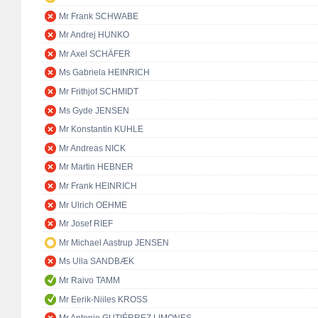
Mr Frank SCHWABE
Mr Andrej HUNKO
Mr Axel SCHÄFER
Ms Gabriela HEINRICH
Mr Frithjof SCHMIDT
Ms Gyde JENSEN
Mr Konstantin KUHLE
Mr Andreas NICK
Mr Martin HEBNER
Mr Frank HEINRICH
Mr Ulrich OEHME
Mr Josef RIEF
Mr Michael Aastrup JENSEN
Ms Ulla SANDBÆK
Mr Raivo TAMM
Mr Eerik-Niiles KROSS