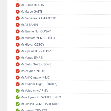
Mr Ľuboš BLAHA
M. Marco GATTI
Ms Vanessa D'AMBROSIO
Mr Ali ŞAHİN
Ms Emine Nur GÜNAY
Mr Mustafa YENEROĞLU
Mr Hişyar ÖZSOY
Mr Ziya ALTUNYALDIZ
Mr Yunus EMRE
Ms Selin SAYEK BÖKE
Ms Zeynep YILDIZ
Mr Akif Çağatay KILIÇ
Mr Yıldırım Tuğrul TÜRKEŞ
Mr Volodymyr ARIEV
Mme Iryna GERASHCHENKO
Mr Oleksii GONCHARENKO
Mr Leonid YEMETS