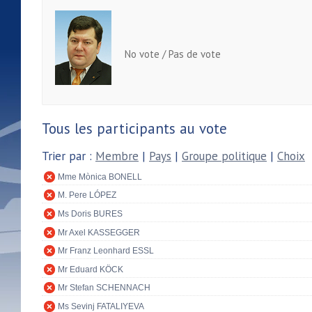
No vote / Pas de vote
Tous les participants au vote
Trier par :
Membre
|
Pays
|
Groupe politique
|
Choix
Mme Mònica BONELL
M. Pere LÓPEZ
Ms Doris BURES
Mr Axel KASSEGGER
Mr Franz Leonhard ESSL
Mr Eduard KÖCK
Mr Stefan SCHENNACH
Ms Sevinj FATALIYEVA