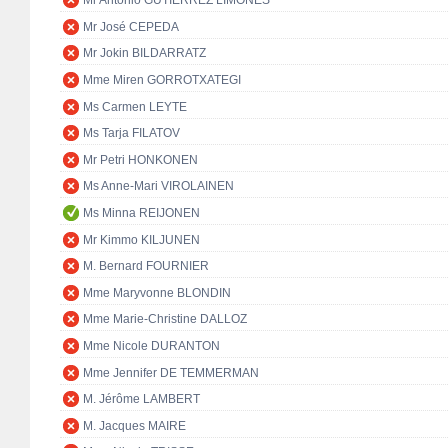
Mr Antonio GUTIÉRREZ LIMONES
Mr José CEPEDA
Mr Jokin BILDARRATZ
Mme Miren GORROTXATEGI
Ms Carmen LEYTE
Ms Tarja FILATOV
Mr Petri HONKONEN
Ms Anne-Mari VIROLAINEN
Ms Minna REIJONEN
Mr Kimmo KILJUNEN
M. Bernard FOURNIER
Mme Maryvonne BLONDIN
Mme Marie-Christine DALLOZ
Mme Nicole DURANTON
Mme Jennifer DE TEMMERMAN
M. Jérôme LAMBERT
M. Jacques MAIRE