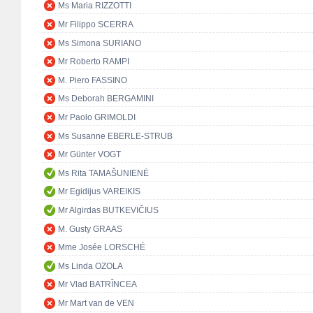
Ms Maria RIZZOTTI
Mr Filippo SCERRA
Ms Simona SURIANO
Mr Roberto RAMPI
M. Piero FASSINO
Ms Deborah BERGAMINI
Mr Paolo GRIMOLDI
Ms Susanne EBERLE-STRUB
Mr Günter VOGT
Ms Rita TAMAŠUNIENĖ
Mr Egidijus VAREIKIS
Mr Algirdas BUTKEVIČIUS
M. Gusty GRAAS
Mme Josée LORSCHÉ
Ms Linda OZOLA
Mr Vlad BATRÎNCEA
Mr Mart van de VEN