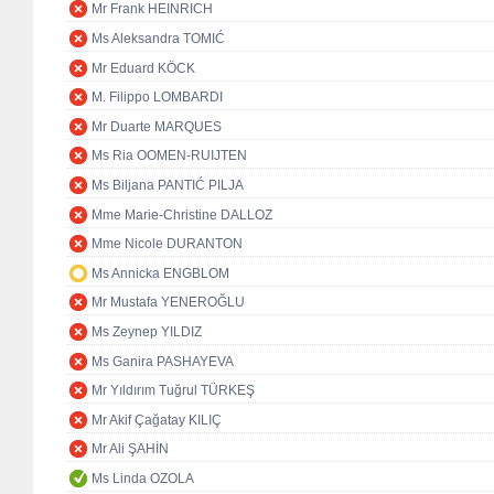
Mr Frank HEINRICH
Ms Aleksandra TOMIĆ
Mr Eduard KÖCK
M. Filippo LOMBARDI
Mr Duarte MARQUES
Ms Ria OOMEN-RUIJTEN
Ms Biljana PANTIĆ PILJA
Mme Marie-Christine DALLOZ
Mme Nicole DURANTON
Ms Annicka ENGBLOM
Mr Mustafa YENEROĞLU
Ms Zeynep YILDIZ
Ms Ganira PASHAYEVA
Mr Yıldırım Tuğrul TÜRKEŞ
Mr Akif Çağatay KILIÇ
Mr Ali ŞAHİN
Ms Linda OZOLA