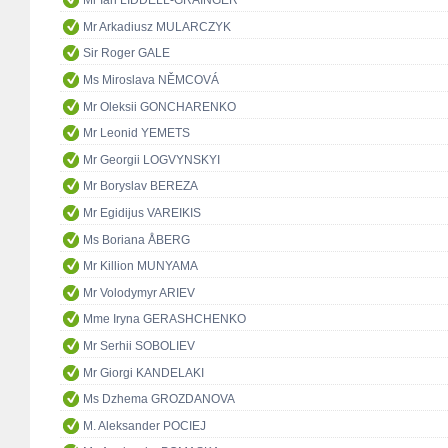
Mr Ian LIDDELL-GRAINGER
Mr Arkadiusz MULARCZYK
Sir Roger GALE
Ms Miroslava NĚMCOVÁ
Mr Oleksii GONCHARENKO
Mr Leonid YEMETS
Mr Georgii LOGVYNSKYI
Mr Boryslav BEREZA
Mr Egidijus VAREIKIS
Ms Boriana ÅBERG
Mr Killion MUNYAMA
Mr Volodymyr ARIEV
Mme Iryna GERASHCHENKO
Mr Serhii SOBOLIEV
Mr Giorgi KANDELAKI
Ms Dzhema GROZDANOVA
M. Aleksander POCIEJ