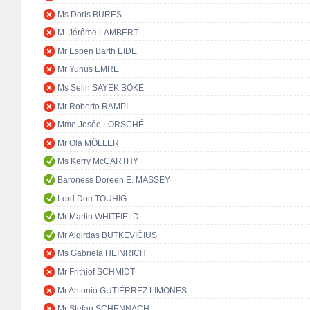
Ms Doris BURES
M. Jérôme LAMBERT
Mr Espen Barth EIDE
Mr Yunus EMRE
Ms Selin SAYEK BÖKE
Mr Roberto RAMPI
Mme Josée LORSCHÉ
Mr Ola MÖLLER
Ms Kerry McCARTHY
Baroness Doreen E. MASSEY
Lord Don TOUHIG
Mr Martin WHITFIELD
Mr Algirdas BUTKEVIČIUS
Ms Gabriela HEINRICH
Mr Frithjof SCHMIDT
Mr Antonio GUTIÉRREZ LIMONES
Mr Stefan SCHENNACH