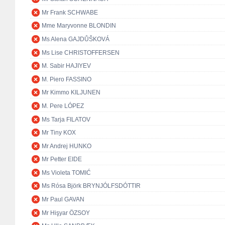
Mr Frank SCHWABE
Mme Maryvonne BLONDIN
Ms Alena GAJDŮŠKOVÁ
Ms Lise CHRISTOFFERSEN
M. Sabir HAJIYEV
M. Piero FASSINO
Mr Kimmo KILJUNEN
M. Pere LÓPEZ
Ms Tarja FILATOV
Mr Tiny KOX
Mr Andrej HUNKO
Mr Petter EIDE
Ms Violeta TOMIĆ
Ms Rósa Björk BRYNJÓLFSDÓTTIR
Mr Paul GAVAN
Mr Hişyar ÖZSOY