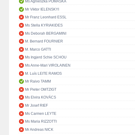
Ms Agnieszka POMASKA
Mr Viktor IELENSKYI
Mr Franz Leonhard ESSL
Ms Stella KYRIAKIDES
Ms Deborah BERGAMINI
M. Bernard FOURNIER
M. Marco GATTI
Ms Ingjerd Schie SCHOU
Ms Anne-Mari VIROLAINEN
M. Luís LEITE RAMOS
Mr Raivo TAMM
Mr Pieter OMTZIGT
Ms Elvira KOVÁCS
Mr Josef RIEF
Ms Carmen LEYTE
Ms Maria RIZZOTTI
Mr Andreas NICK