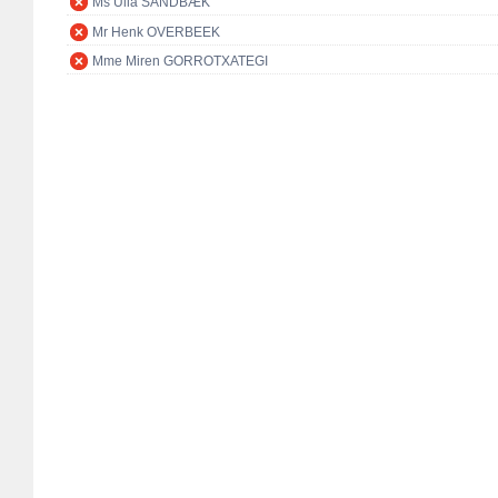
Ms Ulla SANDBÆK
Mr Henk OVERBEEK
Mme Miren GORROTXATEGI