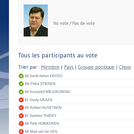
No vote / Pas de vote
Tous les participants au vote
Trier par :
Membre
|
Pays
|
Groupe politique
|
Choix
Mr Eerik-Niiles KROSS
Ms Petra STIENEN
Mr Krzysztof MIESZKOWSKI
M. Gusty GRAAS
Mr Rafael HUSEYNOV
M. Damien THIÉRY
Mr Petri HONKONEN
Mr Mart van de VEN