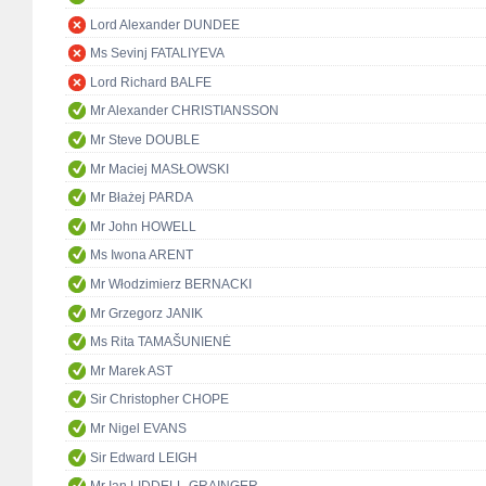
Lord Alexander DUNDEE
Ms Sevinj FATALIYEVA
Lord Richard BALFE
Mr Alexander CHRISTIANSSON
Mr Steve DOUBLE
Mr Maciej MASŁOWSKI
Mr Błażej PARDA
Mr John HOWELL
Ms Iwona ARENT
Mr Włodzimierz BERNACKI
Mr Grzegorz JANIK
Ms Rita TAMAŠUNIENĖ
Mr Marek AST
Sir Christopher CHOPE
Mr Nigel EVANS
Sir Edward LEIGH