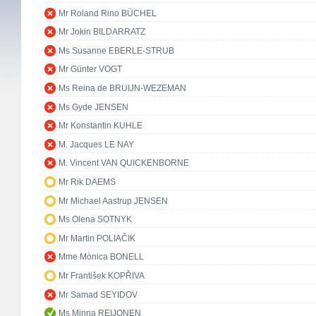
Mr Roland Rino BÜCHEL
Mr Jokin BILDARRATZ
Ms Susanne EBERLE-STRUB
Mr Günter VOGT
Ms Reina de BRUIJN-WEZEMAN
Ms Gyde JENSEN
Mr Konstantin KUHLE
M. Jacques LE NAY
M. Vincent VAN QUICKENBORNE
Mr Rik DAEMS
Mr Michael Aastrup JENSEN
Ms Olena SOTNYK
Mr Martin POLIAČIK
Mme Mònica BONELL
Mr František KOPŘIVA
Mr Samad SEYIDOV
Ms Minna REIJONEN