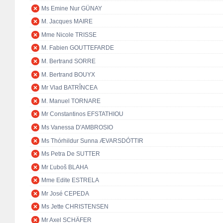
Ms Emine Nur GÜNAY
M. Jacques MAIRE
Mme Nicole TRISSE
M. Fabien GOUTTEFARDE
M. Bertrand SORRE
M. Bertrand BOUYX
Mr Vlad BATRÎNCEA
M. Manuel TORNARE
Mr Constantinos EFSTATHIOU
Ms Vanessa D'AMBROSIO
Ms Thórhildur Sunna ÆVARSDÓTTIR
Ms Petra De SUTTER
Mr Ľuboš BLAHA
Mme Edite ESTRELA
Mr José CEPEDA
Ms Jette CHRISTENSEN
Mr Axel SCHÄFER