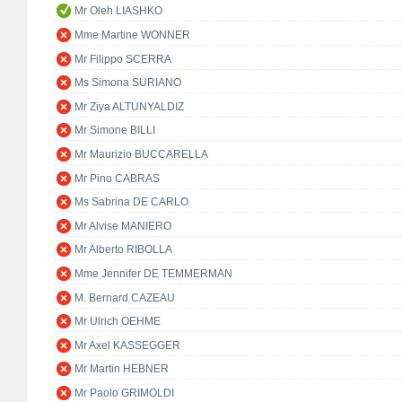
Mr Oleh LIASHKO
Mme Martine WONNER
Mr Filippo SCERRA
Ms Simona SURIANO
Mr Ziya ALTUNYALDIZ
Mr Simone BILLI
Mr Maurizio BUCCARELLA
Mr Pino CABRAS
Ms Sabrina DE CARLO
Mr Alvise MANIERO
Mr Alberto RIBOLLA
Mme Jennifer DE TEMMERMAN
M. Bernard CAZEAU
Mr Ulrich OEHME
Mr Axel KASSEGGER
Mr Martin HEBNER
Mr Paolo GRIMOLDI