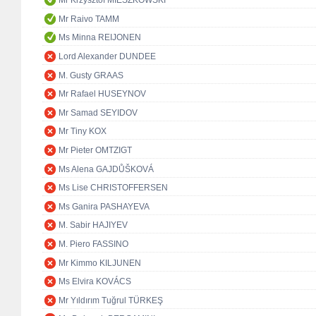
Mr Krzysztof MIESZKOWSKI
Mr Raivo TAMM
Ms Minna REIJONEN
Lord Alexander DUNDEE
M. Gusty GRAAS
Mr Rafael HUSEYNOV
Mr Samad SEYIDOV
Mr Tiny KOX
Mr Pieter OMTZIGT
Ms Alena GAJDŮŠKOVÁ
Ms Lise CHRISTOFFERSEN
Ms Ganira PASHAYEVA
M. Sabir HAJIYEV
M. Piero FASSINO
Mr Kimmo KILJUNEN
Ms Elvira KOVÁCS
Mr Yıldırım Tuğrul TÜRKEŞ