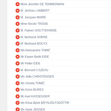
Mme Jennifer DE TEMMERMAN
M. Jérôme LAMBERT
M. Jacques MAIRE
Mme Nicole TRISSE
M. Fabien GOUTTEFARDE
M. Bertrand SORRE
M. Bertrand BOUYX
Ms Aleksandra TOMIĆ
Mr Espen Barth EIDE
Mr Petter EIDE
M. Bernard CAZEAU
Ms Jette CHRISTENSEN
Ms Violeta TOMIĆ
Ms Doris BURES
Mr Axel KASSEGGER
Ms Rósa Björk BRYNJÓLFSDÓTTIR
Ms Gyde JENSEN