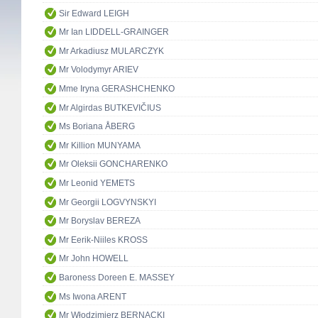
Sir Edward LEIGH
Mr Ian LIDDELL-GRAINGER
Mr Arkadiusz MULARCZYK
Mr Volodymyr ARIEV
Mme Iryna GERASHCHENKO
Mr Algirdas BUTKEVIČIUS
Ms Boriana ÅBERG
Mr Killion MUNYAMA
Mr Oleksii GONCHARENKO
Mr Leonid YEMETS
Mr Georgii LOGVYNSKYI
Mr Boryslav BEREZA
Mr Eerik-Niiles KROSS
Mr John HOWELL
Baroness Doreen E. MASSEY
Ms Iwona ARENT
Mr Włodzimierz BERNACKI