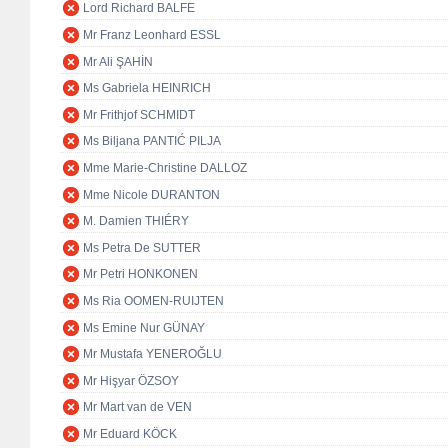
Lord Richard BALFE
Mr Franz Leonhard ESSL
Mr Ali ŞAHİN
Ms Gabriela HEINRICH
Mr Frithjof SCHMIDT
Ms Biljana PANTIĆ PILJA
Mme Marie-Christine DALLOZ
Mme Nicole DURANTON
M. Damien THIÉRY
Ms Petra De SUTTER
Mr Petri HONKONEN
Ms Ria OOMEN-RUIJTEN
Ms Emine Nur GÜNAY
Mr Mustafa YENEROĞLU
Mr Hişyar ÖZSOY
Mr Mart van de VEN
Mr Eduard KÖCK