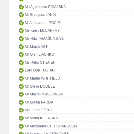
Ms Agnieszka POMASKA
Mr Grzegorz JANIK
M. Aleksander POCIEJ
Ms Kerry McCARTHY
Ms Rita TAMAŠUNIENĖ
Mr Marek AST
Mr Oleh LIASHKO
Ms Petra STIENEN
Lord Don TOUHIG
Mr Martin WHITFIELD
Mr Steve DOUBLE
Mr Maciej MASŁOWSKI
Mr Błażej PARDA
Ms Linda OZOLA
Mr Viktor IELENSKYI
Mr Alexander CHRISTIANSSON