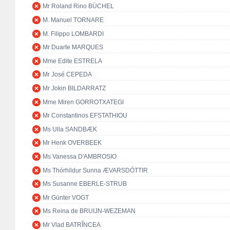
Mr Roland Rino BÜCHEL
M. Manuel TORNARE
M. Filippo LOMBARDI
Mr Duarte MARQUES
Mme Edite ESTRELA
Mr José CEPEDA
Mr Jokin BILDARRATZ
Mme Miren GORROTXATEGI
Mr Constantinos EFSTATHIOU
Ms Ulla SANDBÆK
Mr Henk OVERBEEK
Ms Vanessa D'AMBROSIO
Ms Thórhildur Sunna ÆVARSDÓTTIR
Ms Susanne EBERLE-STRUB
Mr Günter VOGT
Ms Reina de BRUIJN-WEZEMAN
Mr Vlad BATRÎNCEA