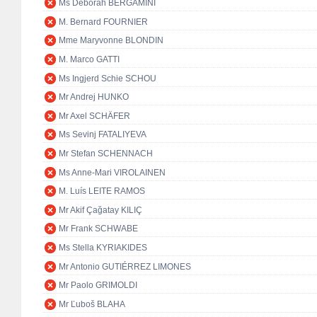
Ms Deborah BERGAMINI
M. Bernard FOURNIER
Mme Maryvonne BLONDIN
M. Marco GATTI
Ms Ingjerd Schie SCHOU
Mr Andrej HUNKO
Mr Axel SCHÄFER
Ms Sevinj FATALIYEVA
Mr Stefan SCHENNACH
Ms Anne-Mari VIROLAINEN
M. Luís LEITE RAMOS
Mr Akif Çağatay KILIÇ
Mr Frank SCHWABE
Ms Stella KYRIAKIDES
Mr Antonio GUTIÉRREZ LIMONES
Mr Paolo GRIMOLDI
Mr Ľuboš BLAHA