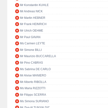
Mr Konstantin KUHLE
Mr Andreas NICK
Mr Martin HEBNER
Mr Frank HEINRICH
Mr Ulrich OEHME
Mr Paul GAVAN
Ms Carmen LEYTE
Mr Simone BILLI
Mr Maurizio BUCCARELLA
Mr Pino CABRAS
Ms Sabrina DE CARLO
Mr Alvise MANIERO
Mr Alberto RIBOLLA
Ms Maria RIZZOTTI
Mr Filippo SCERRA
Ms Simona SURIANO
Mr Ziya ALTUNYALDIZ