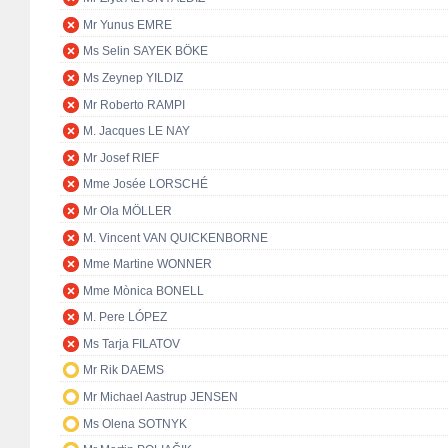
Mr Yunus EMRE
Ms Selin SAYEK BÖKE
Ms Zeynep YILDIZ
Mr Roberto RAMPI
M. Jacques LE NAY
Mr Josef RIEF
Mme Josée LORSCHÉ
Mr Ola MÖLLER
M. Vincent VAN QUICKENBORNE
Mme Martine WONNER
Mme Mònica BONELL
M. Pere LÓPEZ
Ms Tarja FILATOV
Mr Rik DAEMS
Mr Michael Aastrup JENSEN
Ms Olena SOTNYK