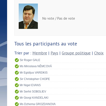
No vote / Pas de vote
Tous les participants au vote
Trier par :
Membre
|
Pays
|
Groupe politique
|
Choix
Sir Roger GALE
Ms Miroslava NĚMCOVÁ
Mr Egidijus VAREIKIS
Sir Christopher CHOPE
Mr Nigel EVANS
Mr Serhii SOBOLIEV
Mr Giorgi KANDELAKI
Ms Dzhema GROZDANOVA