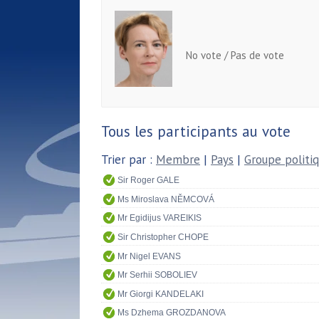
No vote / Pas de vote
Tous les participants au vote
Trier par :
Membre
|
Pays
|
Groupe politi
Sir Roger GALE
Ms Miroslava NĚMCOVÁ
Mr Egidijus VAREIKIS
Sir Christopher CHOPE
Mr Nigel EVANS
Mr Serhii SOBOLIEV
Mr Giorgi KANDELAKI
Ms Dzhema GROZDANOVA