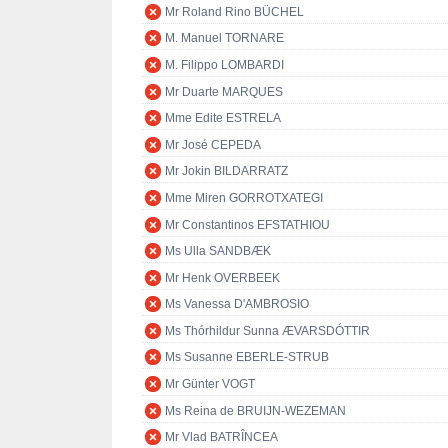
Mr Roland Rino BÜCHEL
M. Manuel TORNARE
M. Filippo LOMBARDI
Mr Duarte MARQUES
Mme Edite ESTRELA
Mr José CEPEDA
Mr Jokin BILDARRATZ
Mme Miren GORROTXATEGI
Mr Constantinos EFSTATHIOU
Ms Ulla SANDBÆK
Mr Henk OVERBEEK
Ms Vanessa D'AMBROSIO
Ms Thórhildur Sunna ÆVARSDÓTTIR
Ms Susanne EBERLE-STRUB
Mr Günter VOGT
Ms Reina de BRUIJN-WEZEMAN
Mr Vlad BATRÎNCEA