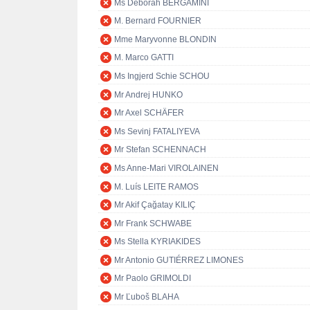
Ms Deborah BERGAMINI
M. Bernard FOURNIER
Mme Maryvonne BLONDIN
M. Marco GATTI
Ms Ingjerd Schie SCHOU
Mr Andrej HUNKO
Mr Axel SCHÄFER
Ms Sevinj FATALIYEVA
Mr Stefan SCHENNACH
Ms Anne-Mari VIROLAINEN
M. Luís LEITE RAMOS
Mr Akif Çağatay KILIÇ
Mr Frank SCHWABE
Ms Stella KYRIAKIDES
Mr Antonio GUTIÉRREZ LIMONES
Mr Paolo GRIMOLDI
Mr Ľuboš BLAHA