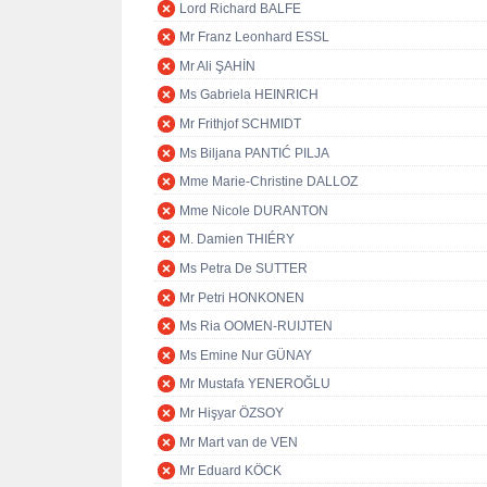
Lord Richard BALFE
Mr Franz Leonhard ESSL
Mr Ali ŞAHİN
Ms Gabriela HEINRICH
Mr Frithjof SCHMIDT
Ms Biljana PANTIĆ PILJA
Mme Marie-Christine DALLOZ
Mme Nicole DURANTON
M. Damien THIÉRY
Ms Petra De SUTTER
Mr Petri HONKONEN
Ms Ria OOMEN-RUIJTEN
Ms Emine Nur GÜNAY
Mr Mustafa YENEROĞLU
Mr Hişyar ÖZSOY
Mr Mart van de VEN
Mr Eduard KÖCK