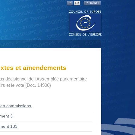
EN
FR
EXTRANET
textes et amendements
us décisionnel de l'Assemblée parlementaire
rs et le vote (Doc. 14900)
 en commissions
ment 3
ment 133