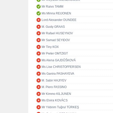
Mr Raivo TAMM
Ms Minna REIJONEN
Lord Alexander DUNDEE
M. Gusty GRAAS
Mr Rafael HUSEYNOV
Mr Samad SEYIDOV
Mr Tiny KOX
Mr Pieter OMTZIGT
Ms Alena GAJDŮŠKOVÁ
Ms Lise CHRISTOFFERSEN
Ms Ganira PASHAYEVA
M. Sabir HAJIYEV
M. Piero FASSINO
Mr Kimmo KILJUNEN
Ms Elvira KOVÁCS
Mr Yıldırım Tuğrul TÜRKEŞ