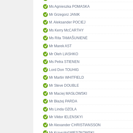
Ms Agnieszka POMASKA
Mr Grzegorz JANIK
M. Aleksander POCIEJ
Ms Kerry McCARTHY
Ms Rita TAMAŠUNIENĖ
Mr Marek AST
Mr Oleh LIASHKO
Ms Petra STIENEN
Lord Don TOUHIG
Mr Martin WHITFIELD
Mr Steve DOUBLE
Mr Maciej MASŁOWSKI
Mr Błażej PARDA
Ms Linda OZOLA
Mr Viktor IELENSKYI
Mr Alexander CHRISTIANSSON
Mr Krzysztof MIESZKOWSKI