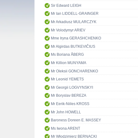
Sir Edward LEIGH
Mr Ian LIDDELL-GRAINGER
Mr Arkadiusz MULARCZYK
Mr Volodymyr ARIEV
Mme Iryna GERASHCHENKO
Mr Algirdas BUTKEVIČIUS
Ms Boriana ÅBERG
Mr Killion MUNYAMA
Mr Oleksii GONCHARENKO
Mr Leonid YEMETS
Mr Georgii LOGVYNSKYI
Mr Boryslav BEREZA
Mr Eerik-Niiles KROSS
Mr John HOWELL
Baroness Doreen E. MASSEY
Ms Iwona ARENT
Mr Włodzimierz BERNACKI