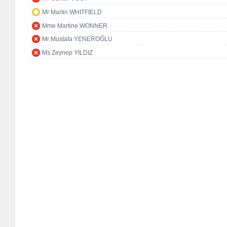
Mr Martin WHITFIELD
Mme Martine WONNER
Mr Mustafa YENEROĞLU
Ms Zeynep YILDIZ