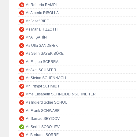
Mr Roberto RAMPI
Mr Alberto RIBOLLA
Mr Josef RIEF
Ms Maria RIZZOTTI
Mr Ali ŞAHİN
Ms Ulla SANDBÆK
Ms Selin SAYEK BÖKE
Mr Filippo SCERRA
Mr Axel SCHÄFER
Mr Stefan SCHENNACH
Mr Frithjof SCHMIDT
Mme Elisabeth SCHNEIDER-SCHNEITER
Ms Ingjerd Schie SCHOU
Mr Frank SCHWABE
Mr Samad SEYIDOV
Mr Serhii SOBOLIEV
M. Bertrand SORRE