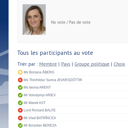
No vote / Pas de vote
Tous les participants au vote
Trier par :
Membre
|
Pays
|
Groupe politique
|
Choix
Ms Boriana ÅBERG
Ms Thórhildur Sunna ÆVARSDÓTTIR
Ms Iwona ARENT
Mr Volodymyr ARIEV
Mr Marek AST
Lord Richard BALFE
Mr Vlad BATRÎNCEA
Mr Boryslav BEREZA