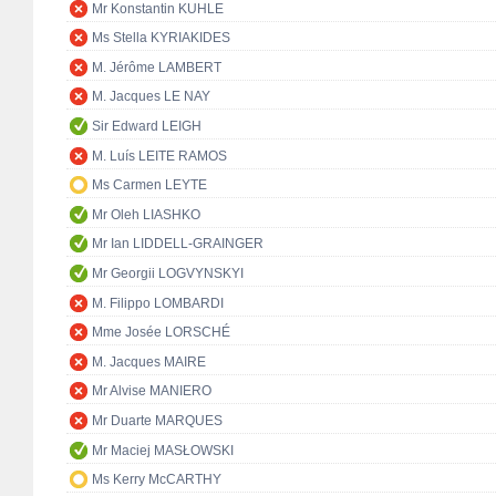
Mr Konstantin KUHLE
Ms Stella KYRIAKIDES
M. Jérôme LAMBERT
M. Jacques LE NAY
Sir Edward LEIGH
M. Luís LEITE RAMOS
Ms Carmen LEYTE
Mr Oleh LIASHKO
Mr Ian LIDDELL-GRAINGER
Mr Georgii LOGVYNSKYI
M. Filippo LOMBARDI
Mme Josée LORSCHÉ
M. Jacques MAIRE
Mr Alvise MANIERO
Mr Duarte MARQUES
Mr Maciej MASŁOWSKI
Ms Kerry McCARTHY