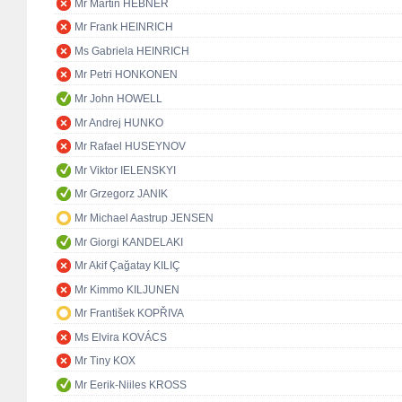
Mr Martin HEBNER
Mr Frank HEINRICH
Ms Gabriela HEINRICH
Mr Petri HONKONEN
Mr John HOWELL
Mr Andrej HUNKO
Mr Rafael HUSEYNOV
Mr Viktor IELENSKYI
Mr Grzegorz JANIK
Mr Michael Aastrup JENSEN
Mr Giorgi KANDELAKI
Mr Akif Çağatay KILIÇ
Mr Kimmo KILJUNEN
Mr František KOPŘIVA
Ms Elvira KOVÁCS
Mr Tiny KOX
Mr Eerik-Niiles KROSS