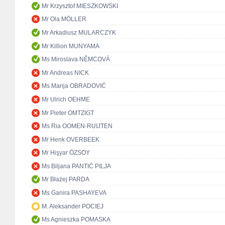
Mr Krzysztof MIESZKOWSKI
Mr Ola MÖLLER
Mr Arkadiusz MULARCZYK
Mr Killion MUNYAMA
Ms Miroslava NĚMCOVÁ
Mr Andreas NICK
Ms Marija OBRADOVIĆ
Mr Ulrich OEHME
Mr Pieter OMTZIGT
Ms Ria OOMEN-RUIJTEN
Mr Henk OVERBEEK
Mr Hişyar ÖZSOY
Ms Biljana PANTIĆ PILJA
Mr Błażej PARDA
Ms Ganira PASHAYEVA
M. Aleksander POCIEJ
Ms Agnieszka POMASKA