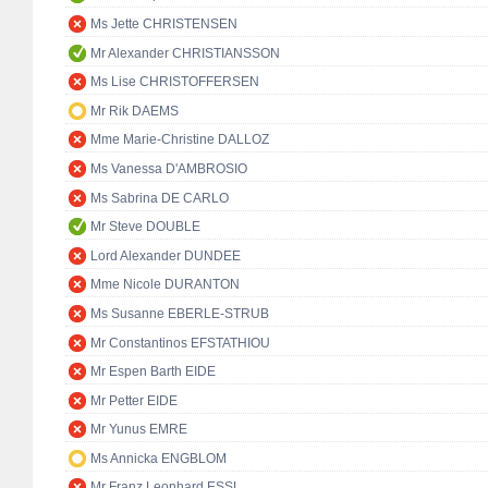
Ms Jette CHRISTENSEN
Mr Alexander CHRISTIANSSON
Ms Lise CHRISTOFFERSEN
Mr Rik DAEMS
Mme Marie-Christine DALLOZ
Ms Vanessa D'AMBROSIO
Ms Sabrina DE CARLO
Mr Steve DOUBLE
Lord Alexander DUNDEE
Mme Nicole DURANTON
Ms Susanne EBERLE-STRUB
Mr Constantinos EFSTATHIOU
Mr Espen Barth EIDE
Mr Petter EIDE
Mr Yunus EMRE
Ms Annicka ENGBLOM
Mr Franz Leonhard ESSL