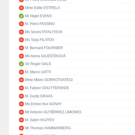
Mme Edite ESTRELA
Mr Nigel EVANS
M. Piero FASSINO
Ms Sevinj FATALIYEVA
Ms Tarja FILATOV
M. Bernard FOURNIER
Ms Alena GAJDŮŠKOVÁ
Sir Roger GALE
M. Marco GATTI
Mme Miren GORROTXATEGI
M. Fabien GOUTTEFARDE
M. Gusty GRAAS
Ms Emine Nur GÜNAY
Mr Antonio GUTIÉRREZ LIMONES
M. Sabir HAJIYEV
Mr Thomas HAMMARBERG