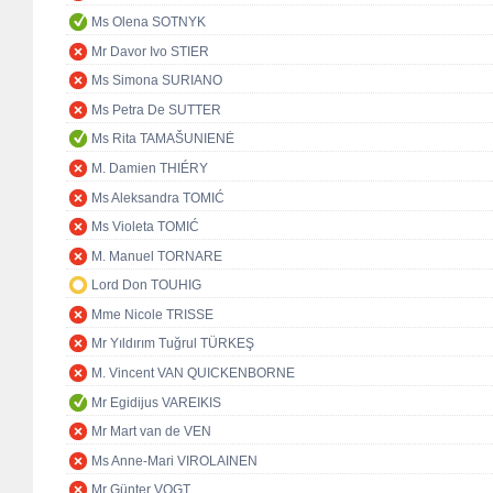
Ms Olena SOTNYK
Mr Davor Ivo STIER
Ms Simona SURIANO
Ms Petra De SUTTER
Ms Rita TAMAŠUNIENĖ
M. Damien THIÉRY
Ms Aleksandra TOMIĆ
Ms Violeta TOMIĆ
M. Manuel TORNARE
Lord Don TOUHIG
Mme Nicole TRISSE
Mr Yıldırım Tuğrul TÜRKEŞ
M. Vincent VAN QUICKENBORNE
Mr Egidijus VAREIKIS
Mr Mart van de VEN
Ms Anne-Mari VIROLAINEN
Mr Günter VOGT