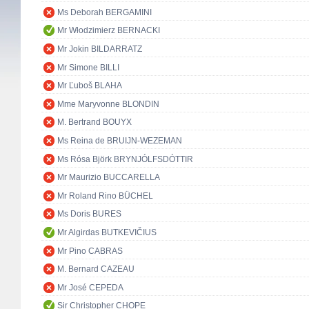
Ms Deborah BERGAMINI
Mr Włodzimierz BERNACKI
Mr Jokin BILDARRATZ
Mr Simone BILLI
Mr Ľuboš BLAHA
Mme Maryvonne BLONDIN
M. Bertrand BOUYX
Ms Reina de BRUIJN-WEZEMAN
Ms Rósa Björk BRYNJÓLFSDÓTTIR
Mr Maurizio BUCCARELLA
Mr Roland Rino BÜCHEL
Ms Doris BURES
Mr Algirdas BUTKEVIČIUS
Mr Pino CABRAS
M. Bernard CAZEAU
Mr José CEPEDA
Sir Christopher CHOPE