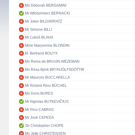
Ms Deborah BERGAMINI
Mr Włodzimierz BERNACKI
Mr Jokin BILDARRATZ
Mr Simone BILLI
Mr Ľuboš BLAHA
Mme Maryvonne BLONDIN
M. Bertrand BOUYX
Ms Reina de BRUIJN-WEZEMAN
Ms Rósa Björk BRYNJÓLFSDÓTTIR
Mr Maurizio BUCCARELLA
Mr Roland Rino BÜCHEL
Ms Doris BURES
Mr Algirdas BUTKEVIČIUS
Mr Pino CABRAS
Mr José CEPEDA
Sir Christopher CHOPE
Ms Jette CHRISTENSEN