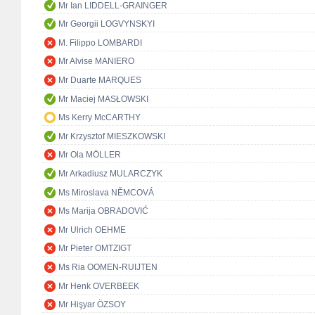
Mr Ian LIDDELL-GRAINGER
Mr Georgii LOGVYNSKYI
M. Filippo LOMBARDI
Mr Alvise MANIERO
Mr Duarte MARQUES
Mr Maciej MASŁOWSKI
Ms Kerry McCARTHY
Mr Krzysztof MIESZKOWSKI
Mr Ola MÖLLER
Mr Arkadiusz MULARCZYK
Ms Miroslava NĚMCOVÁ
Ms Marija OBRADOVIĆ
Mr Ulrich OEHME
Mr Pieter OMTZIGT
Ms Ria OOMEN-RUIJTEN
Mr Henk OVERBEEK
Mr Hişyar ÖZSOY