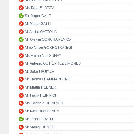
Ms Tarja FILATOV
Sir Roger GALE
M. Marco GATTI
M. André GATTOLIN
Mr Oleksii GONCHARENKO
Mme Miren GORROTXATEGI
Ms Emine Nur GÜNAY
Mr Antonio GUTIÉRREZ LIMONES
M. Sabir HAJIYEV
Mr Thomas HAMMARBERG
Mr Martin HEBNER
Mr Frank HEINRICH
Ms Gabriela HEINRICH
Mr Petri HONKONEN
Mr John HOWELL
Mr Andrej HUNKO