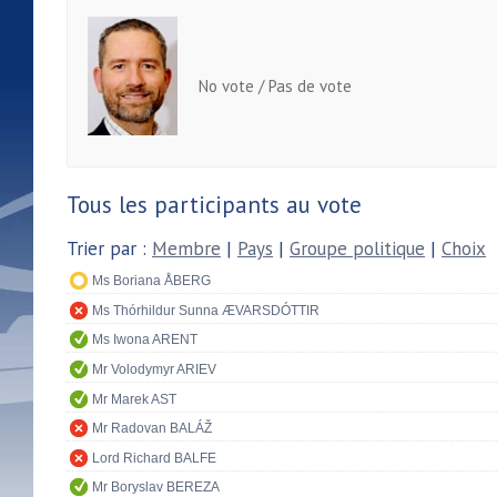
No vote / Pas de vote
Tous les participants au vote
Trier par :
Membre
|
Pays
|
Groupe politique
|
Choix
Ms Boriana ÅBERG
Ms Thórhildur Sunna ÆVARSDÓTTIR
Ms Iwona ARENT
Mr Volodymyr ARIEV
Mr Marek AST
Mr Radovan BALÁŽ
Lord Richard BALFE
Mr Boryslav BEREZA