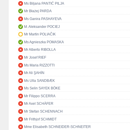
Ms Biljana PANTIĆ PILJA
Mr Błażej PARDA
Ms Ganira PASHAYEVA
M. Aleksander POCIEJ
Mr Martin POLIAČIK
Ms Agnieszka POMASKA
Mr Alberto RIBOLLA
Mr Josef RIEF
Ms Maria RIZZOTTI
Mr Ali ŞAHİN
Ms Ulla SANDBÆK
Ms Selin SAYEK BÖKE
Mr Filippo SCERRA
Mr Axel SCHÄFER
Mr Stefan SCHENNACH
Mr Frithjof SCHMIDT
Mme Elisabeth SCHNEIDER-SCHNEITER