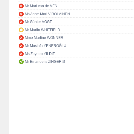
Mr Mart van de VEN
Ms Anne-Mari VIROLAINEN
Mr Günter VOGT
Mr Martin WHITFIELD
Mme Martine WONNER
Mr Mustafa YENEROĞLU
Ms Zeynep YILDIZ
Mr Emanuelis ZINGERIS