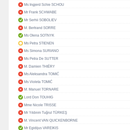
Ms Ingjerd Schie SCHOU
Mr Frank SCHWABE
Mr Serhii SOBOLIEV
M. Bertrand SORRE
Ms Olena SOTNYK
Ms Petra STIENEN
Ms Simona SURIANO
Ms Petra De SUTTER
M. Damien THIÉRY
Ms Aleksandra TOMIĆ
Ms Violeta TOMIĆ
M. Manuel TORNARE
Lord Don TOUHIG
Mme Nicole TRISSE
Mr Yıldırım Tuğrul TÜRKEŞ
M. Vincent VAN QUICKENBORNE
Mr Egidijus VAREIKIS