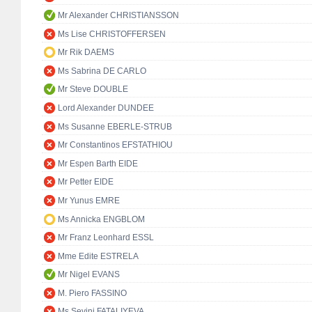
Mr Alexander CHRISTIANSSON
Ms Lise CHRISTOFFERSEN
Mr Rik DAEMS
Ms Sabrina DE CARLO
Mr Steve DOUBLE
Lord Alexander DUNDEE
Ms Susanne EBERLE-STRUB
Mr Constantinos EFSTATHIOU
Mr Espen Barth EIDE
Mr Petter EIDE
Mr Yunus EMRE
Ms Annicka ENGBLOM
Mr Franz Leonhard ESSL
Mme Edite ESTRELA
Mr Nigel EVANS
M. Piero FASSINO
Ms Sevinj FATALIYEVA