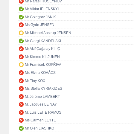
Mr Rafael HUSEYNOV
Mr Viktor IELENSKYI
Mr Grzegorz JANIK
Ms Gyde JENSEN
Mr Michael Aastrup JENSEN
Mr Giorgi KANDELAKI
Mr Akif Çağatay KILIÇ
Mr Kimmo KILJUNEN
Mr František KOPŘIVA
Ms Elvira KOVÁCS
Mr Tiny KOX
Ms Stella KYRIAKIDES
M. Jérôme LAMBERT
M. Jacques LE NAY
M. Luís LEITE RAMOS
Ms Carmen LEYTE
Mr Oleh LIASHKO