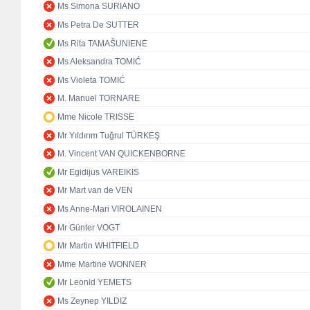
Ms Simona SURIANO
Ms Petra De SUTTER
Ms Rita TAMAŠUNIENĖ
Ms Aleksandra TOMIĆ
Ms Violeta TOMIĆ
M. Manuel TORNARE
Mme Nicole TRISSE
Mr Yıldırım Tuğrul TÜRKEŞ
M. Vincent VAN QUICKENBORNE
Mr Egidijus VAREIKIS
Mr Mart van de VEN
Ms Anne-Mari VIROLAINEN
Mr Günter VOGT
Mr Martin WHITFIELD
Mme Martine WONNER
Mr Leonid YEMETS
Ms Zeynep YILDIZ