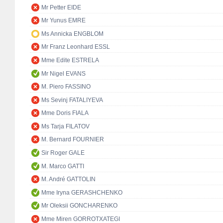
Mr Petter EIDE
Mr Yunus EMRE
Ms Annicka ENGBLOM
Mr Franz Leonhard ESSL
Mme Edite ESTRELA
Mr Nigel EVANS
M. Piero FASSINO
Ms Sevinj FATALIYEVA
Mme Doris FIALA
Ms Tarja FILATOV
M. Bernard FOURNIER
Sir Roger GALE
M. Marco GATTI
M. André GATTOLIN
Mme Iryna GERASHCHENKO
Mr Oleksii GONCHARENKO
Mme Miren GORROTXATEGI