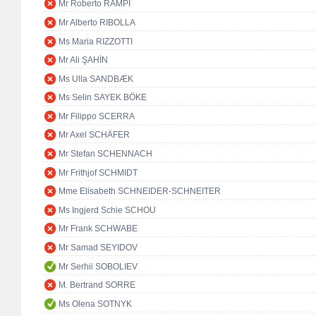
Mr Roberto RAMPI
Mr Alberto RIBOLLA
Ms Maria RIZZOTTI
Mr Ali ŞAHİN
Ms Ulla SANDBÆK
Ms Selin SAYEK BÖKE
Mr Filippo SCERRA
Mr Axel SCHÄFER
Mr Stefan SCHENNACH
Mr Frithjof SCHMIDT
Mme Elisabeth SCHNEIDER-SCHNEITER
Ms Ingjerd Schie SCHOU
Mr Frank SCHWABE
Mr Samad SEYIDOV
Mr Serhii SOBOLIEV
M. Bertrand SORRE
Ms Olena SOTNYK