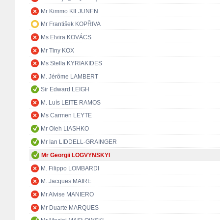
Mr Kimmo KILJUNEN
Mr František KOPŘIVA
Ms Elvira KOVÁCS
Mr Tiny KOX
Ms Stella KYRIAKIDES
M. Jérôme LAMBERT
Sir Edward LEIGH
M. Luís LEITE RAMOS
Ms Carmen LEYTE
Mr Oleh LIASHKO
Mr Ian LIDDELL-GRAINGER
Mr Georgii LOGVYNSKYI
M. Filippo LOMBARDI
M. Jacques MAIRE
Mr Alvise MANIERO
Mr Duarte MARQUES