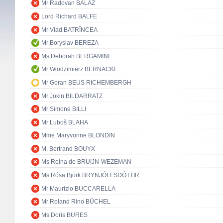
Mr Radovan BALÁŽ
Lord Richard BALFE
Mr Vlad BATRÎNCEA
Mr Boryslav BEREZA
Ms Deborah BERGAMINI
Mr Włodzimierz BERNACKI
Mr Goran BEUS RICHEMBERGH
Mr Jokin BILDARRATZ
Mr Simone BILLI
Mr Ľuboš BLAHA
Mme Maryvonne BLONDIN
M. Bertrand BOUYX
Ms Reina de BRUIJN-WEZEMAN
Ms Rósa Björk BRYNJÓLFSDÓTTIR
Mr Maurizio BUCCARELLA
Mr Roland Rino BÜCHEL
Ms Doris BURES