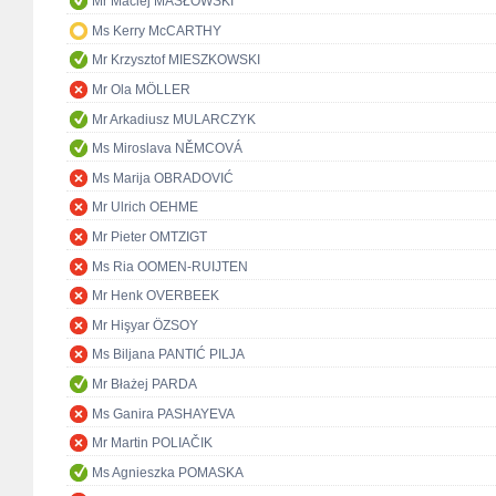
Mr Maciej MASŁOWSKI
Ms Kerry McCARTHY
Mr Krzysztof MIESZKOWSKI
Mr Ola MÖLLER
Mr Arkadiusz MULARCZYK
Ms Miroslava NĚMCOVÁ
Ms Marija OBRADOVIĆ
Mr Ulrich OEHME
Mr Pieter OMTZIGT
Ms Ria OOMEN-RUIJTEN
Mr Henk OVERBEEK
Mr Hişyar ÖZSOY
Ms Biljana PANTIĆ PILJA
Mr Błażej PARDA
Ms Ganira PASHAYEVA
Mr Martin POLIAČIK
Ms Agnieszka POMASKA