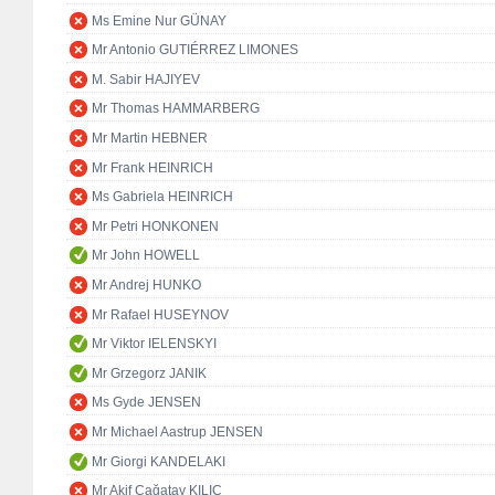
Ms Emine Nur GÜNAY
Mr Antonio GUTIÉRREZ LIMONES
M. Sabir HAJIYEV
Mr Thomas HAMMARBERG
Mr Martin HEBNER
Mr Frank HEINRICH
Ms Gabriela HEINRICH
Mr Petri HONKONEN
Mr John HOWELL
Mr Andrej HUNKO
Mr Rafael HUSEYNOV
Mr Viktor IELENSKYI
Mr Grzegorz JANIK
Ms Gyde JENSEN
Mr Michael Aastrup JENSEN
Mr Giorgi KANDELAKI
Mr Akif Çağatay KILIÇ