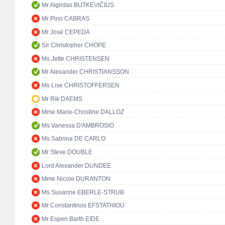
Mr Algirdas BUTKEVIČIUS
Mr Pino CABRAS
Mr José CEPEDA
Sir Christopher CHOPE
Ms Jette CHRISTENSEN
Mr Alexander CHRISTIANSSON
Ms Lise CHRISTOFFERSEN
Mr Rik DAEMS
Mme Marie-Christine DALLOZ
Ms Vanessa D'AMBROSIO
Ms Sabrina DE CARLO
Mr Steve DOUBLE
Lord Alexander DUNDEE
Mme Nicole DURANTON
Ms Susanne EBERLE-STRUB
Mr Constantinos EFSTATHIOU
Mr Espen Barth EIDE