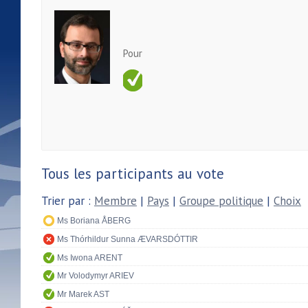
Pour
Tous les participants au vote
Trier par :
Membre
|
Pays
|
Groupe politique
|
Choix
Ms Boriana ÅBERG
Ms Thórhildur Sunna ÆVARSDÓTTIR
Ms Iwona ARENT
Mr Volodymyr ARIEV
Mr Marek AST