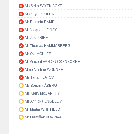
Ms Selin SAYEK BÖKE
Ms Zeynep YILDIZ
Mr Roberto RAMPI
M. Jacques LE NAY
Mr Josef RIEF
Mr Thomas HAMMARBERG
Mr Ola MÖLLER
M. Vincent VAN QUICKENBORNE
Mme Martine WONNER
Ms Tarja FILATOV
Ms Boriana ÅBERG
Ms Kerry McCARTHY
Ms Annicka ENGBLOM
Mr Martin WHITFIELD
Mr František KOPŘIVA