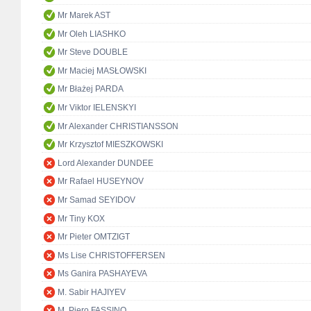
Mr Marek AST
Mr Oleh LIASHKO
Mr Steve DOUBLE
Mr Maciej MASŁOWSKI
Mr Błażej PARDA
Mr Viktor IELENSKYI
Mr Alexander CHRISTIANSSON
Mr Krzysztof MIESZKOWSKI
Lord Alexander DUNDEE
Mr Rafael HUSEYNOV
Mr Samad SEYIDOV
Mr Tiny KOX
Mr Pieter OMTZIGT
Ms Lise CHRISTOFFERSEN
Ms Ganira PASHAYEVA
M. Sabir HAJIYEV
M. Piero FASSINO