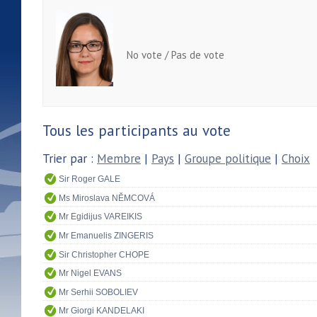
No vote / Pas de vote
Tous les participants au vote
Trier par :
Membre
|
Pays
|
Groupe politique
|
Choix
Sir Roger GALE
Ms Miroslava NĚMCOVÁ
Mr Egidijus VAREIKIS
Mr Emanuelis ZINGERIS
Sir Christopher CHOPE
Mr Nigel EVANS
Mr Serhii SOBOLIEV
Mr Giorgi KANDELAKI