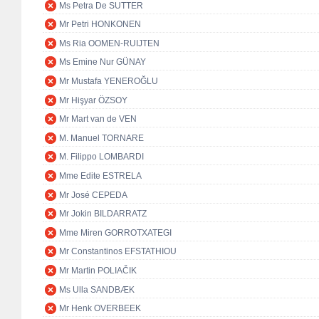
Ms Petra De SUTTER
Mr Petri HONKONEN
Ms Ria OOMEN-RUIJTEN
Ms Emine Nur GÜNAY
Mr Mustafa YENEROĞLU
Mr Hişyar ÖZSOY
Mr Mart van de VEN
M. Manuel TORNARE
M. Filippo LOMBARDI
Mme Edite ESTRELA
Mr José CEPEDA
Mr Jokin BILDARRATZ
Mme Miren GORROTXATEGI
Mr Constantinos EFSTATHIOU
Mr Martin POLIAČIK
Ms Ulla SANDBÆK
Mr Henk OVERBEEK