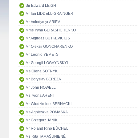
Sir Edward LEIGH
Mr Ian LIDDELL-GRAINGER
Mr Volodymyr ARIEV
Mme Iryna GERASHCHENKO
Mr Algirdas BUTKEVIČIUS
Mr Oleksii GONCHARENKO
Mr Leonid YEMETS
Mr Georgii LOGVYNSKYI
Ms Olena SOTNYK
Mr Boryslav BEREZA
Mr John HOWELL
Ms Iwona ARENT
Mr Włodzimierz BERNACKI
Ms Agnieszka POMASKA
Mr Grzegorz JANIK
Mr Roland Rino BÜCHEL
Ms Rita TAMAŠUNIENĖ