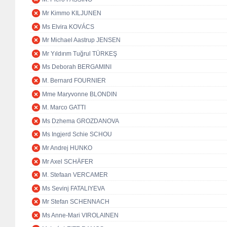
Mr Kimmo KILJUNEN
Ms Elvira KOVÁCS
Mr Michael Aastrup JENSEN
Mr Yıldırım Tuğrul TÜRKEŞ
Ms Deborah BERGAMINI
M. Bernard FOURNIER
Mme Maryvonne BLONDIN
M. Marco GATTI
Ms Dzhema GROZDANOVA
Ms Ingjerd Schie SCHOU
Mr Andrej HUNKO
Mr Axel SCHÄFER
M. Stefaan VERCAMER
Ms Sevinj FATALIYEVA
Mr Stefan SCHENNACH
Ms Anne-Mari VIROLAINEN