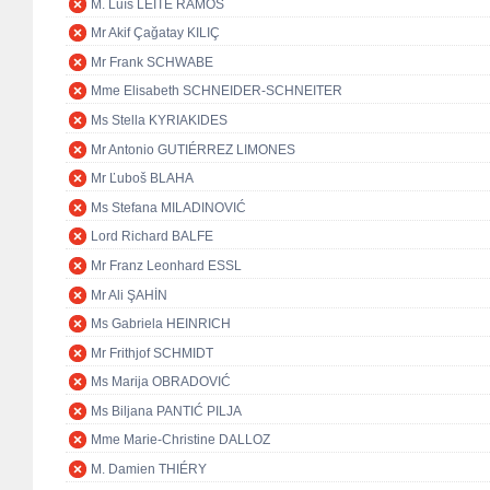
M. Luís LEITE RAMOS
Mr Akif Çağatay KILIÇ
Mr Frank SCHWABE
Mme Elisabeth SCHNEIDER-SCHNEITER
Ms Stella KYRIAKIDES
Mr Antonio GUTIÉRREZ LIMONES
Mr Ľuboš BLAHA
Ms Stefana MILADINOVIĆ
Lord Richard BALFE
Mr Franz Leonhard ESSL
Mr Ali ŞAHİN
Ms Gabriela HEINRICH
Mr Frithjof SCHMIDT
Ms Marija OBRADOVIĆ
Ms Biljana PANTIĆ PILJA
Mme Marie-Christine DALLOZ
M. Damien THIÉRY