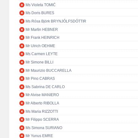
Ms Violeta TOMIĆ
Ms Doris BURES
Ms Rósa Björk BRYNJÓLFSDÓTTIR
Mr Martin HEBNER
Mr Frank HEINRICH
Mr Ulrich OEHME
Ms Carmen LEYTE
Mr Simone BILLI
Mr Maurizio BUCCARELLA
Mr Pino CABRAS
Ms Sabrina DE CARLO
Mr Alvise MANIERO
Mr Alberto RIBOLLA
Ms Maria RIZZOTTI
Mr Filippo SCERRA
Ms Simona SURIANO
Mr Yunus EMRE