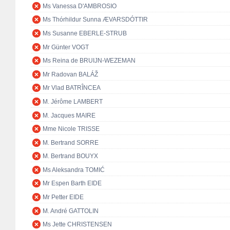
Ms Vanessa D'AMBROSIO
Ms Thórhildur Sunna ÆVARSDÓTTIR
Ms Susanne EBERLE-STRUB
Mr Günter VOGT
Ms Reina de BRUIJN-WEZEMAN
Mr Radovan BALÁŽ
Mr Vlad BATRÎNCEA
M. Jérôme LAMBERT
M. Jacques MAIRE
Mme Nicole TRISSE
M. Bertrand SORRE
M. Bertrand BOUYX
Ms Aleksandra TOMIĆ
Mr Espen Barth EIDE
Mr Petter EIDE
M. André GATTOLIN
Ms Jette CHRISTENSEN