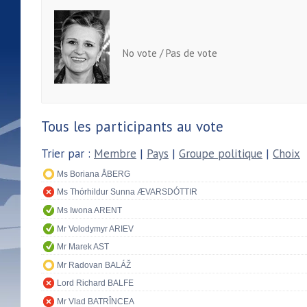
No vote / Pas de vote
Tous les participants au vote
Trier par :
Membre
|
Pays
|
Groupe politique
|
Choix
Ms Boriana ÅBERG
Ms Thórhildur Sunna ÆVARSDÓTTIR
Ms Iwona ARENT
Mr Volodymyr ARIEV
Mr Marek AST
Mr Radovan BALÁŽ
Lord Richard BALFE
Mr Vlad BATRÎNCEA