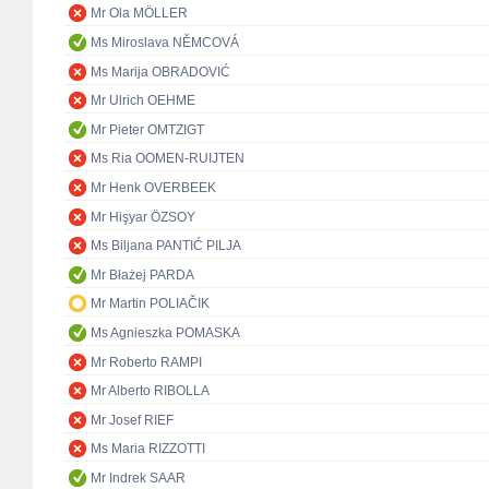
Mr Ola MÖLLER
Ms Miroslava NĚMCOVÁ
Ms Marija OBRADOVIĆ
Mr Ulrich OEHME
Mr Pieter OMTZIGT
Ms Ria OOMEN-RUIJTEN
Mr Henk OVERBEEK
Mr Hişyar ÖZSOY
Ms Biljana PANTIĆ PILJA
Mr Błażej PARDA
Mr Martin POLIAČIK
Ms Agnieszka POMASKA
Mr Roberto RAMPI
Mr Alberto RIBOLLA
Mr Josef RIEF
Ms Maria RIZZOTTI
Mr Indrek SAAR