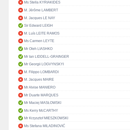
Ms Stella KYRIAKIDES
M. Jérôme LAMBERT
M. Jacques LE NAY
Sir Edward LEIGH
M. Luís LEITE RAMOS
Ms Carmen LEYTE
Mr Oleh LIASHKO
Mr Ian LIDDELL-GRAINGER
Mr Georgii LOGVYNSKYI
M. Filippo LOMBARDI
M. Jacques MAIRE
Mr Alvise MANIERO
Mr Duarte MARQUES
Mr Maciej MASŁOWSKI
Ms Kerry McCARTHY
Mr Krzysztof MIESZKOWSKI
Ms Stefana MILADINOVIĆ