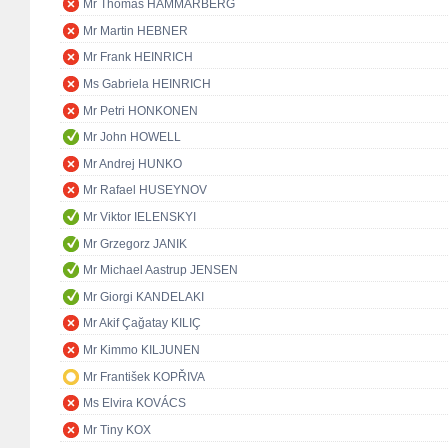
Mr Thomas HAMMARBERG
Mr Martin HEBNER
Mr Frank HEINRICH
Ms Gabriela HEINRICH
Mr Petri HONKONEN
Mr John HOWELL
Mr Andrej HUNKO
Mr Rafael HUSEYNOV
Mr Viktor IELENSKYI
Mr Grzegorz JANIK
Mr Michael Aastrup JENSEN
Mr Giorgi KANDELAKI
Mr Akif Çağatay KILIÇ
Mr Kimmo KILJUNEN
Mr František KOPŘIVA
Ms Elvira KOVÁCS
Mr Tiny KOX