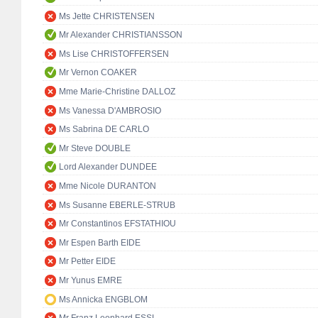
Ms Jette CHRISTENSEN
Mr Alexander CHRISTIANSSON
Ms Lise CHRISTOFFERSEN
Mr Vernon COAKER
Mme Marie-Christine DALLOZ
Ms Vanessa D'AMBROSIO
Ms Sabrina DE CARLO
Mr Steve DOUBLE
Lord Alexander DUNDEE
Mme Nicole DURANTON
Ms Susanne EBERLE-STRUB
Mr Constantinos EFSTATHIOU
Mr Espen Barth EIDE
Mr Petter EIDE
Mr Yunus EMRE
Ms Annicka ENGBLOM