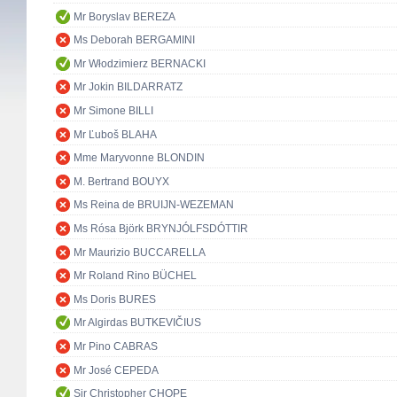
Mr Boryslav BEREZA
Ms Deborah BERGAMINI
Mr Włodzimierz BERNACKI
Mr Jokin BILDARRATZ
Mr Simone BILLI
Mr Ľuboš BLAHA
Mme Maryvonne BLONDIN
M. Bertrand BOUYX
Ms Reina de BRUIJN-WEZEMAN
Ms Rósa Björk BRYNJÓLFSDÓTTIR
Mr Maurizio BUCCARELLA
Mr Roland Rino BÜCHEL
Ms Doris BURES
Mr Algirdas BUTKEVIČIUS
Mr Pino CABRAS
Mr José CEPEDA
Sir Christopher CHOPE