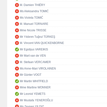
M. Damien THIÉRY
Ms Aleksandra TOMIĆ
Ms Violeta TOMIĆ
M. Manuel TORNARE
Mme Nicole TRISSE
Mr Yıldırım Tuğrul TÜRKEŞ
M. Vincent VAN QUICKENBORNE
Mr Egidijus VAREIKIS
Mr Mart van de VEN
M. Stefaan VERCAMER
Ms Anne-Mari VIROLAINEN
Mr Günter VOGT
Mr Martin WHITFIELD
Mme Martine WONNER
Mr Leonid YEMETS
Mr Mustafa YENEROĞLU
Ms Zeynep YILDIZ