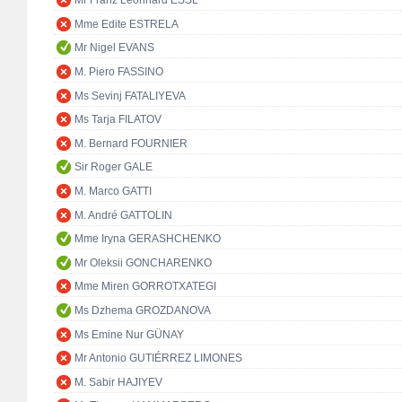
Mr Franz Leonhard ESSL
Mme Edite ESTRELA
Mr Nigel EVANS
M. Piero FASSINO
Ms Sevinj FATALIYEVA
Ms Tarja FILATOV
M. Bernard FOURNIER
Sir Roger GALE
M. Marco GATTI
M. André GATTOLIN
Mme Iryna GERASHCHENKO
Mr Oleksii GONCHARENKO
Mme Miren GORROTXATEGI
Ms Dzhema GROZDANOVA
Ms Emine Nur GÜNAY
Mr Antonio GUTIÉRREZ LIMONES
M. Sabir HAJIYEV