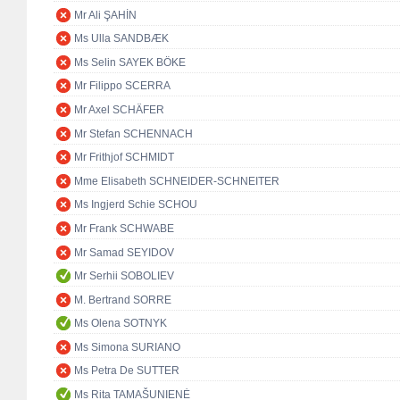
Mr Ali ŞAHİN
Ms Ulla SANDBÆK
Ms Selin SAYEK BÖKE
Mr Filippo SCERRA
Mr Axel SCHÄFER
Mr Stefan SCHENNACH
Mr Frithjof SCHMIDT
Mme Elisabeth SCHNEIDER-SCHNEITER
Ms Ingjerd Schie SCHOU
Mr Frank SCHWABE
Mr Samad SEYIDOV
Mr Serhii SOBOLIEV
M. Bertrand SORRE
Ms Olena SOTNYK
Ms Simona SURIANO
Ms Petra De SUTTER
Ms Rita TAMAŠUNIENĖ