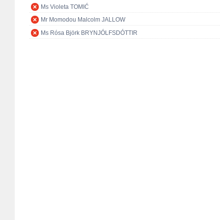
Ms Violeta TOMIĆ
Mr Momodou Malcolm JALLOW
Ms Rósa Björk BRYNJÓLFSDÓTTIR