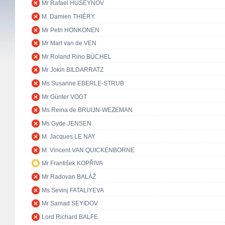
Mr Rafael HUSEYNOV
M. Damien THIÉRY
Mr Petri HONKONEN
Mr Mart van de VEN
Mr Roland Rino BÜCHEL
Mr Jokin BILDARRATZ
Ms Susanne EBERLE-STRUB
Mr Günter VOGT
Ms Reina de BRUIJN-WEZEMAN
Ms Gyde JENSEN
M. Jacques LE NAY
M. Vincent VAN QUICKENBORNE
Mr František KOPŘIVA
Mr Radovan BALÁŽ
Ms Sevinj FATALIYEVA
Mr Samad SEYIDOV
Lord Richard BALFE