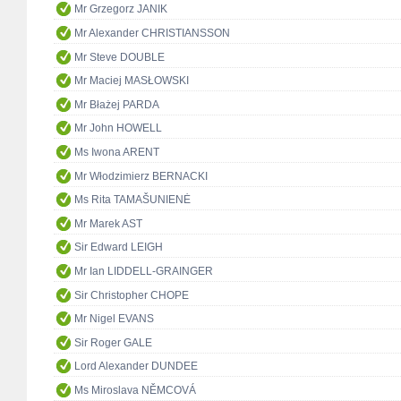
Mr Grzegorz JANIK
Mr Alexander CHRISTIANSSON
Mr Steve DOUBLE
Mr Maciej MASŁOWSKI
Mr Błażej PARDA
Mr John HOWELL
Ms Iwona ARENT
Mr Włodzimierz BERNACKI
Ms Rita TAMAŠUNIENĖ
Mr Marek AST
Sir Edward LEIGH
Mr Ian LIDDELL-GRAINGER
Sir Christopher CHOPE
Mr Nigel EVANS
Sir Roger GALE
Lord Alexander DUNDEE
Ms Miroslava NĚMCOVÁ