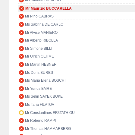
Ms Simona SURIANO
Mr Maurizio BUCCARELLA
Mr Pino CABRAS
Ms Sabrina DE CARLO
Mr Alvise MANIERO
Mr Alberto RIBOLLA
Mr Simone BILLI
Mr Ulrich OEHME
Mr Martin HEBNER
Ms Doris BURES
Ms Maria Elena BOSCHI
Mr Yunus EMRE
Ms Selin SAYEK BÖKE
Ms Tarja FILATOV
Mr Constantinos EFSTATHIOU
Mr Roberto RAMPI
Mr Thomas HAMMARBERG