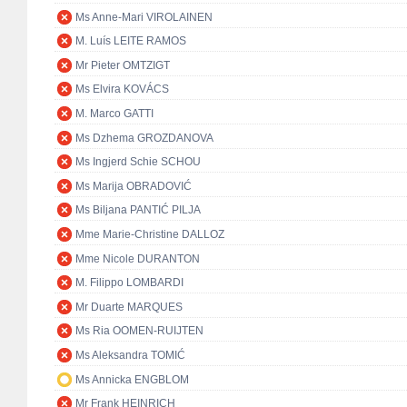
Ms Anne-Mari VIROLAINEN
M. Luís LEITE RAMOS
Mr Pieter OMTZIGT
Ms Elvira KOVÁCS
M. Marco GATTI
Ms Dzhema GROZDANOVA
Ms Ingjerd Schie SCHOU
Ms Marija OBRADOVIĆ
Ms Biljana PANTIĆ PILJA
Mme Marie-Christine DALLOZ
Mme Nicole DURANTON
M. Filippo LOMBARDI
Mr Duarte MARQUES
Ms Ria OOMEN-RUIJTEN
Ms Aleksandra TOMIĆ
Ms Annicka ENGBLOM
Mr Frank HEINRICH