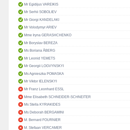
Mr Egidijus VAREIKIS
Mr Serhii SOBOLIEV
Mr Giorgi KANDELAKI
Mr Volodymyr ARIEV
Mme Iryna GERASHCHENKO
Mr Boryslav BEREZA
Ms Boriana ÅBERG
Mr Leonid YEMETS
Mr Georgii LOGVYNSKYI
Ms Agnieszka POMASKA
Mr Viktor IELENSKYI
Mr Franz Leonhard ESSL
Mme Elisabeth SCHNEIDER-SCHNEITER
Ms Stella KYRIAKIDES
Ms Deborah BERGAMINI
M. Bernard FOURNIER
M. Stefaan VERCAMER