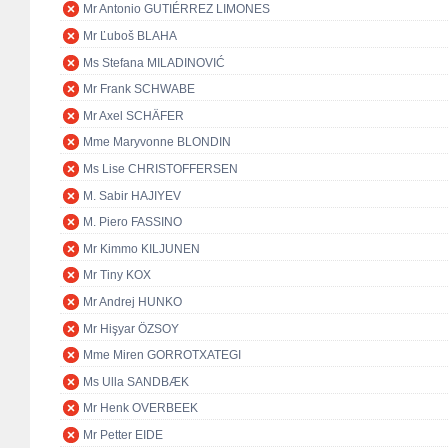
Mr Antonio GUTIÉRREZ LIMONES
Mr Ľuboš BLAHA
Ms Stefana MILADINOVIĆ
Mr Frank SCHWABE
Mr Axel SCHÄFER
Mme Maryvonne BLONDIN
Ms Lise CHRISTOFFERSEN
M. Sabir HAJIYEV
M. Piero FASSINO
Mr Kimmo KILJUNEN
Mr Tiny KOX
Mr Andrej HUNKO
Mr Hişyar ÖZSOY
Mme Miren GORROTXATEGI
Ms Ulla SANDBÆK
Mr Henk OVERBEEK
Mr Petter EIDE