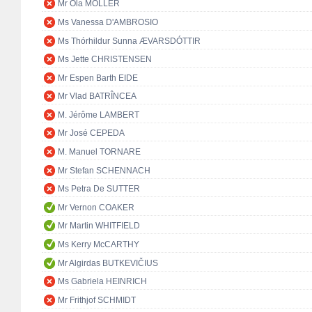
Mr Ola MÖLLER
Ms Vanessa D'AMBROSIO
Ms Thórhildur Sunna ÆVARSDÓTTIR
Ms Jette CHRISTENSEN
Mr Espen Barth EIDE
Mr Vlad BATRÎNCEA
M. Jérôme LAMBERT
Mr José CEPEDA
M. Manuel TORNARE
Mr Stefan SCHENNACH
Ms Petra De SUTTER
Mr Vernon COAKER
Mr Martin WHITFIELD
Ms Kerry McCARTHY
Mr Algirdas BUTKEVIČIUS
Ms Gabriela HEINRICH
Mr Frithjof SCHMIDT