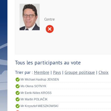
Contre
Tous les participants au vote
Trier par :
Membre
|
Pays
|
Groupe politique
|
Choix
Mr Michael Aastrup JENSEN
Ms Olena SOTNYK
Mr Eerik-Niiles KROSS
Mr Martin POLIAČIK
Mr Krzysztof MIESZKOWSKI