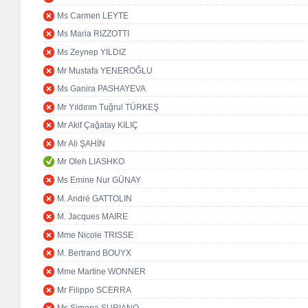
Ms Carmen LEYTE
Ms Maria RIZZOTTI
Ms Zeynep YILDIZ
Mr Mustafa YENEROĞLU
Ms Ganira PASHAYEVA
Mr Yıldırım Tuğrul TÜRKEŞ
Mr Akif Çağatay KILIÇ
Mr Ali ŞAHİN
Mr Oleh LIASHKO
Ms Emine Nur GÜNAY
M. André GATTOLIN
M. Jacques MAIRE
Mme Nicole TRISSE
M. Bertrand BOUYX
Mme Martine WONNER
Mr Filippo SCERRA