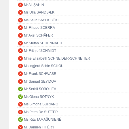
Mr Ali ŞAHİN
Ms Ulla SANDBÆK
Ms Selin SAYEK BÖKE
Mr Filippo SCERRA
Mr Axel SCHÄFER
Mr Stefan SCHENNACH
Mr Frithjof SCHMIDT
Mme Elisabeth SCHNEIDER-SCHNEITER
Ms Ingjerd Schie SCHOU
Mr Frank SCHWABE
Mr Samad SEYIDOV
Mr Serhii SOBOLIEV
Ms Olena SOTNYK
Ms Simona SURIANO
Ms Petra De SUTTER
Ms Rita TAMAŠUNIENĖ
M. Damien THIÉRY