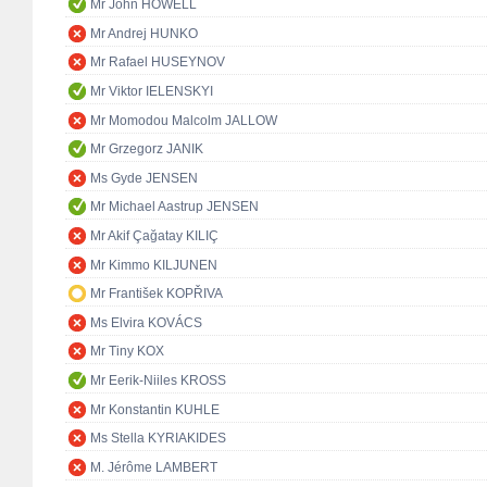
Mr John HOWELL
Mr Andrej HUNKO
Mr Rafael HUSEYNOV
Mr Viktor IELENSKYI
Mr Momodou Malcolm JALLOW
Mr Grzegorz JANIK
Ms Gyde JENSEN
Mr Michael Aastrup JENSEN
Mr Akif Çağatay KILIÇ
Mr Kimmo KILJUNEN
Mr František KOPŘIVA
Ms Elvira KOVÁCS
Mr Tiny KOX
Mr Eerik-Niiles KROSS
Mr Konstantin KUHLE
Ms Stella KYRIAKIDES
M. Jérôme LAMBERT