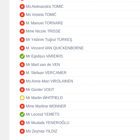
Ms Aleksandra TOMIĆ
Ms Violeta TOMIĆ
M. Manuel TORNARE
Mme Nicole TRISSE
Mr Yıldırım Tuğrul TÜRKEŞ
M. Vincent VAN QUICKENBORNE
Mr Egidijus VAREIKIS
Mr Mart van de VEN
M. Stefaan VERCAMER
Ms Anne-Mari VIROLAINEN
Mr Günter VOGT
Mr Martin WHITFIELD
Mme Martine WONNER
Mr Leonid YEMETS
Mr Mustafa YENEROĞLU
Ms Zeynep YILDIZ