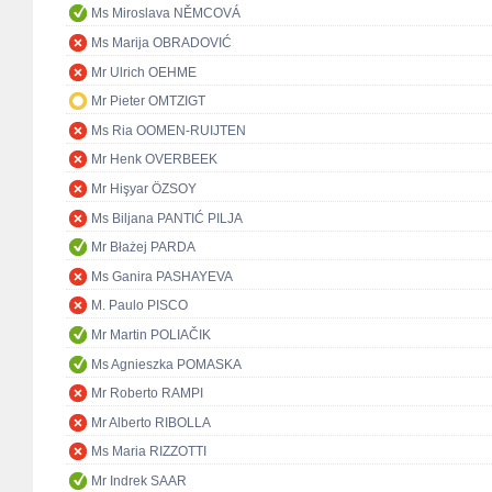
Ms Miroslava NĚMCOVÁ
Ms Marija OBRADOVIĆ
Mr Ulrich OEHME
Mr Pieter OMTZIGT
Ms Ria OOMEN-RUIJTEN
Mr Henk OVERBEEK
Mr Hişyar ÖZSOY
Ms Biljana PANTIĆ PILJA
Mr Błażej PARDA
Ms Ganira PASHAYEVA
M. Paulo PISCO
Mr Martin POLIAČIK
Ms Agnieszka POMASKA
Mr Roberto RAMPI
Mr Alberto RIBOLLA
Ms Maria RIZZOTTI
Mr Indrek SAAR