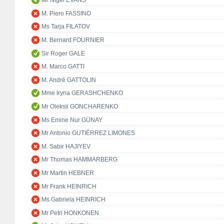
Mr Nigel EVANS
M. Piero FASSINO
Ms Tarja FILATOV
M. Bernard FOURNIER
Sir Roger GALE
M. Marco GATTI
M. André GATTOLIN
Mme Iryna GERASHCHENKO
Mr Oleksii GONCHARENKO
Ms Emine Nur GÜNAY
Mr Antonio GUTIÉRREZ LIMONES
M. Sabir HAJIYEV
Mr Thomas HAMMARBERG
Mr Martin HEBNER
Mr Frank HEINRICH
Ms Gabriela HEINRICH
Mr Petri HONKONEN