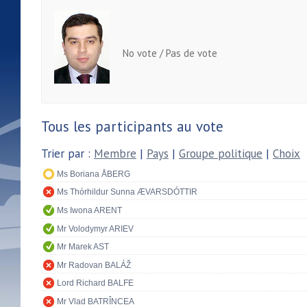
No vote / Pas de vote
Tous les participants au vote
Trier par :
Membre
|
Pays
|
Groupe politique
|
Choix
Ms Boriana ÅBERG
Ms Thórhildur Sunna ÆVARSDÓTTIR
Ms Iwona ARENT
Mr Volodymyr ARIEV
Mr Marek AST
Mr Radovan BALÁŽ
Lord Richard BALFE
Mr Vlad BATRÎNCEA