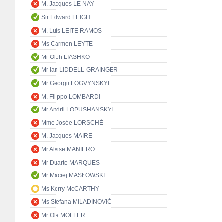
M. Jacques LE NAY
Sir Edward LEIGH
M. Luís LEITE RAMOS
Ms Carmen LEYTE
Mr Oleh LIASHKO
Mr Ian LIDDELL-GRAINGER
Mr Georgii LOGVYNSKYI
M. Filippo LOMBARDI
Mr Andrii LOPUSHANSKYI
Mme Josée LORSCHÉ
M. Jacques MAIRE
Mr Alvise MANIERO
Mr Duarte MARQUES
Mr Maciej MASŁOWSKI
Ms Kerry McCARTHY
Ms Stefana MILADINOVIĆ
Mr Ola MÖLLER