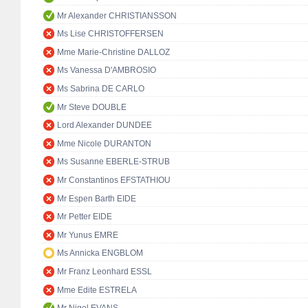
Mr Alexander CHRISTIANSSON
Ms Lise CHRISTOFFERSEN
Mme Marie-Christine DALLOZ
Ms Vanessa D'AMBROSIO
Ms Sabrina DE CARLO
Mr Steve DOUBLE
Lord Alexander DUNDEE
Mme Nicole DURANTON
Ms Susanne EBERLE-STRUB
Mr Constantinos EFSTATHIOU
Mr Espen Barth EIDE
Mr Petter EIDE
Mr Yunus EMRE
Ms Annicka ENGBLOM
Mr Franz Leonhard ESSL
Mme Edite ESTRELA