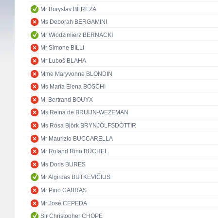
Mr Boryslav BEREZA
Ms Deborah BERGAMINI
Mr Włodzimierz BERNACKI
Mr Simone BILLI
Mr Ľuboš BLAHA
Mme Maryvonne BLONDIN
Ms Maria Elena BOSCHI
M. Bertrand BOUYX
Ms Reina de BRUIJN-WEZEMAN
Ms Rósa Björk BRYNJÓLFSDÓTTIR
Mr Maurizio BUCCARELLA
Mr Roland Rino BÜCHEL
Ms Doris BURES
Mr Algirdas BUTKEVIČIUS
Mr Pino CABRAS
Mr José CEPEDA
Sir Christopher CHOPE