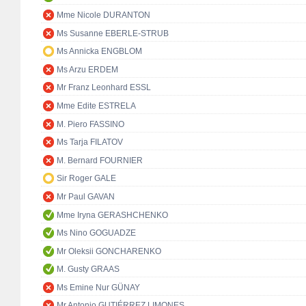
Mme Nicole DURANTON
Ms Susanne EBERLE-STRUB
Ms Annicka ENGBLOM
Ms Arzu ERDEM
Mr Franz Leonhard ESSL
Mme Edite ESTRELA
M. Piero FASSINO
Ms Tarja FILATOV
M. Bernard FOURNIER
Sir Roger GALE
Mr Paul GAVAN
Mme Iryna GERASHCHENKO
Ms Nino GOGUADZE
Mr Oleksii GONCHARENKO
M. Gusty GRAAS
Ms Emine Nur GÜNAY
Mr Antonio GUTIÉRREZ LIMONES