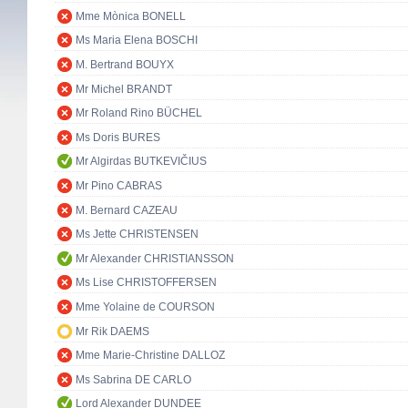
Mme Mònica BONELL
Ms Maria Elena BOSCHI
M. Bertrand BOUYX
Mr Michel BRANDT
Mr Roland Rino BÜCHEL
Ms Doris BURES
Mr Algirdas BUTKEVIČIUS
Mr Pino CABRAS
M. Bernard CAZEAU
Ms Jette CHRISTENSEN
Mr Alexander CHRISTIANSSON
Ms Lise CHRISTOFFERSEN
Mme Yolaine de COURSON
Mr Rik DAEMS
Mme Marie-Christine DALLOZ
Ms Sabrina DE CARLO
Lord Alexander DUNDEE