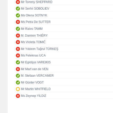
Mr Tommy SHEPPARD
Mr Serhii SOBOLIEV
Ms Olena SOTNYK
Ms Petra De SUTTER
Mr Raivo TAMM
M. Damien THIÉRY
Ms Violeta TOMIĆ
Mr Yıldırım Tuğrul TÜRKEŞ
Ms Feleknas UCA
Mr Egidijus VAREIKIS
Mr Mart van de VEN
M. Stefaan VERCAMER
Mr Günter VOGT
Mr Martin WHITFIELD
Ms Zeynep YILDIZ