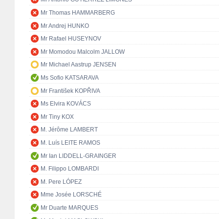
Mr Thomas HAMMARBERG
Mr Andrej HUNKO
Mr Rafael HUSEYNOV
Mr Momodou Malcolm JALLOW
Mr Michael Aastrup JENSEN
Ms Sofio KATSARAVA
Mr František KOPŘIVA
Ms Elvira KOVÁCS
Mr Tiny KOX
M. Jérôme LAMBERT
M. Luís LEITE RAMOS
Mr Ian LIDDELL-GRAINGER
M. Filippo LOMBARDI
M. Pere LÓPEZ
Mme Josée LORSCHÉ
Mr Duarte MARQUES