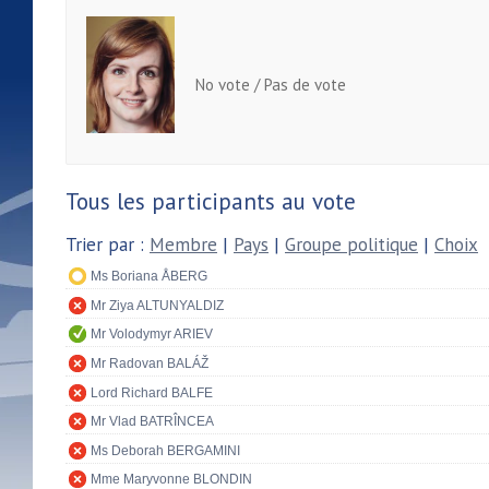
No vote / Pas de vote
Tous les participants au vote
Trier par :
Membre
|
Pays
|
Groupe politique
|
Choix
Ms Boriana ÅBERG
Mr Ziya ALTUNYALDIZ
Mr Volodymyr ARIEV
Mr Radovan BALÁŽ
Lord Richard BALFE
Mr Vlad BATRÎNCEA
Ms Deborah BERGAMINI
Mme Maryvonne BLONDIN