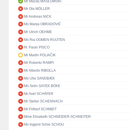
Mr Maciej MASŁOWSKI
Mr Ola MÖLLER
Mr Andreas NICK
Ms Marija OBRADOVIĆ
Mr Ulrich OEHME
Ms Ria OOMEN-RUIJTEN
M. Paulo PISCO
Mr Martin POLIAČIK
Mr Roberto RAMPI
Mr Alberto RIBOLLA
Ms Ulla SANDBÆK
Ms Selin SAYEK BÖKE
Mr Axel SCHÄFER
Mr Stefan SCHENNACH
Mr Frithjof SCHMIDT
Mme Elisabeth SCHNEIDER-SCHNEITER
Ms Ingjerd Schie SCHOU