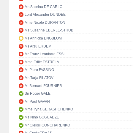
Ms Sabrina DE CARLO
Lord Alexander DUNDEE
Mme Nicole DURANTON
Ms Susanne EBERLE-STRUB
Ms Annicka ENGBLOM
Ms Arzu ERDEM
Mr Franz Leonhard ESSL
Mme Edite ESTRELA
M. Piero FASSINO
Ms Tarja FILATOV
M. Bernard FOURNIER
Sir Roger GALE
Mr Paul GAVAN
Mme Iryna GERASHCHENKO
Ms Nino GOGUADZE
Mr Oleksii GONCHARENKO