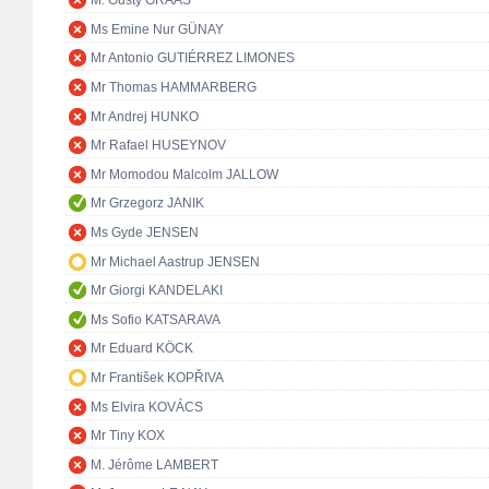
M. Gusty GRAAS
Ms Emine Nur GÜNAY
Mr Antonio GUTIÉRREZ LIMONES
Mr Thomas HAMMARBERG
Mr Andrej HUNKO
Mr Rafael HUSEYNOV
Mr Momodou Malcolm JALLOW
Mr Grzegorz JANIK
Ms Gyde JENSEN
Mr Michael Aastrup JENSEN
Mr Giorgi KANDELAKI
Ms Sofio KATSARAVA
Mr Eduard KÖCK
Mr František KOPŘIVA
Ms Elvira KOVÁCS
Mr Tiny KOX
M. Jérôme LAMBERT