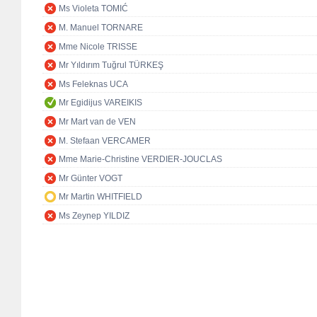
Ms Violeta TOMIĆ
M. Manuel TORNARE
Mme Nicole TRISSE
Mr Yıldırım Tuğrul TÜRKEŞ
Ms Feleknas UCA
Mr Egidijus VAREIKIS
Mr Mart van de VEN
M. Stefaan VERCAMER
Mme Marie-Christine VERDIER-JOUCLAS
Mr Günter VOGT
Mr Martin WHITFIELD
Ms Zeynep YILDIZ