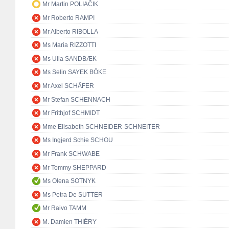
Mr Martin POLIAČIK
Mr Roberto RAMPI
Mr Alberto RIBOLLA
Ms Maria RIZZOTTI
Ms Ulla SANDBÆK
Ms Selin SAYEK BÖKE
Mr Axel SCHÄFER
Mr Stefan SCHENNACH
Mr Frithjof SCHMIDT
Mme Elisabeth SCHNEIDER-SCHNEITER
Ms Ingjerd Schie SCHOU
Mr Frank SCHWABE
Mr Tommy SHEPPARD
Ms Olena SOTNYK
Ms Petra De SUTTER
Mr Raivo TAMM
M. Damien THIÉRY