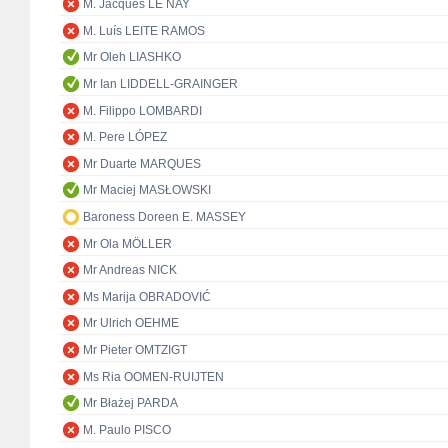
M. Jacques LE NAY
M. Luís LEITE RAMOS
Mr Oleh LIASHKO
Mr Ian LIDDELL-GRAINGER
M. Filippo LOMBARDI
M. Pere LÓPEZ
Mr Duarte MARQUES
Mr Maciej MASŁOWSKI
Baroness Doreen E. MASSEY
Mr Ola MÖLLER
Mr Andreas NICK
Ms Marija OBRADOVIĆ
Mr Ulrich OEHME
Mr Pieter OMTZIGT
Ms Ria OOMEN-RUIJTEN
Mr Błażej PARDA
M. Paulo PISCO