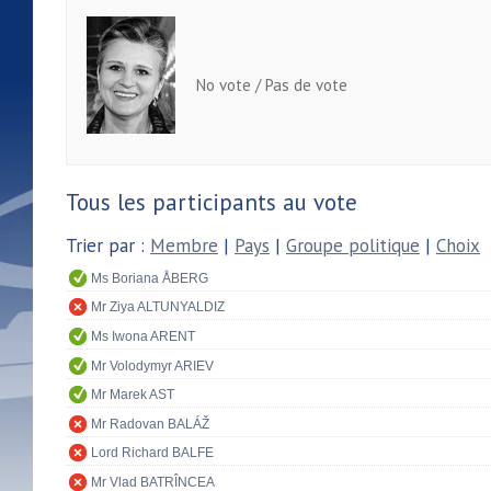
No vote / Pas de vote
Tous les participants au vote
Trier par :
Membre
|
Pays
|
Groupe politique
|
Choix
Ms Boriana ÅBERG
Mr Ziya ALTUNYALDIZ
Ms Iwona ARENT
Mr Volodymyr ARIEV
Mr Marek AST
Mr Radovan BALÁŽ
Lord Richard BALFE
Mr Vlad BATRÎNCEA