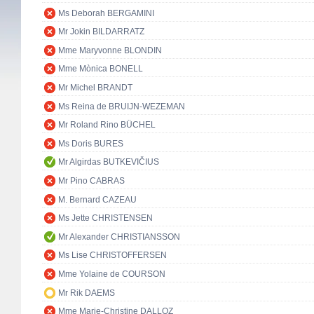
Ms Deborah BERGAMINI
Mr Jokin BILDARRATZ
Mme Maryvonne BLONDIN
Mme Mònica BONELL
Mr Michel BRANDT
Ms Reina de BRUIJN-WEZEMAN
Mr Roland Rino BÜCHEL
Ms Doris BURES
Mr Algirdas BUTKEVIČIUS
Mr Pino CABRAS
M. Bernard CAZEAU
Ms Jette CHRISTENSEN
Mr Alexander CHRISTIANSSON
Ms Lise CHRISTOFFERSEN
Mme Yolaine de COURSON
Mr Rik DAEMS
Mme Marie-Christine DALLOZ