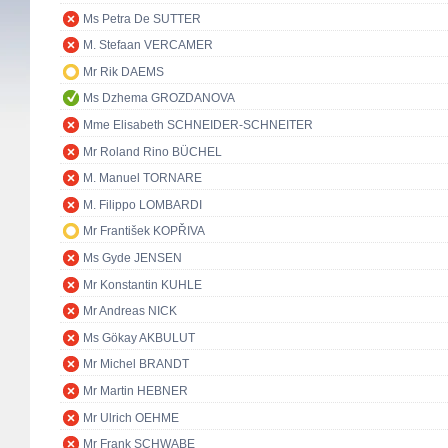
Ms Petra De SUTTER
M. Stefaan VERCAMER
Mr Rik DAEMS
Ms Dzhema GROZDANOVA
Mme Elisabeth SCHNEIDER-SCHNEITER
Mr Roland Rino BÜCHEL
M. Manuel TORNARE
M. Filippo LOMBARDI
Mr František KOPŘIVA
Ms Gyde JENSEN
Mr Konstantin KUHLE
Mr Andreas NICK
Ms Gökay AKBULUT
Mr Michel BRANDT
Mr Martin HEBNER
Mr Ulrich OEHME
Mr Frank SCHWABE