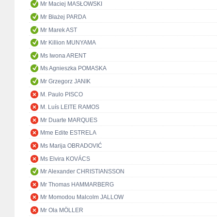
Mr Maciej MASŁOWSKI
Mr Błażej PARDA
Mr Marek AST
Mr Killion MUNYAMA
Ms Iwona ARENT
Ms Agnieszka POMASKA
Mr Grzegorz JANIK
M. Paulo PISCO
M. Luís LEITE RAMOS
Mr Duarte MARQUES
Mme Edite ESTRELA
Ms Marija OBRADOVIĆ
Ms Elvira KOVÁCS
Mr Alexander CHRISTIANSSON
Mr Thomas HAMMARBERG
Mr Momodou Malcolm JALLOW
Mr Ola MÖLLER