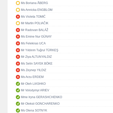
Ms Boriana ÅBERG
Ms Annicka ENGBLOM
Ms Violeta TOMIĆ
Mr Martin POLIAČIK
Mr Radovan BALÁŽ
Ms Emine Nur GÜNAY
Ms Feleknas UCA
Mr Yıldırım Tuğrul TÜRKEŞ
Mr Ziya ALTUNYALDIZ
Ms Selin SAYEK BÖKE
Ms Zeynep YILDIZ
Ms Arzu ERDEM
Mr Oleh LIASHKO
Mr Volodymyr ARIEV
Mme Iryna GERASHCHENKO
Mr Oleksii GONCHARENKO
Ms Olena SOTNYK