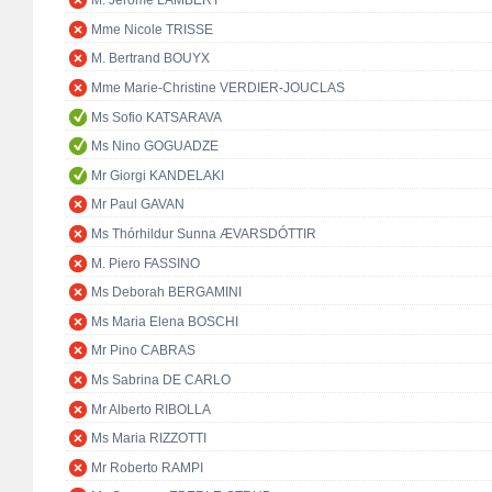
M. Jérôme LAMBERT
Mme Nicole TRISSE
M. Bertrand BOUYX
Mme Marie-Christine VERDIER-JOUCLAS
Ms Sofio KATSARAVA
Ms Nino GOGUADZE
Mr Giorgi KANDELAKI
Mr Paul GAVAN
Ms Thórhildur Sunna ÆVARSDÓTTIR
M. Piero FASSINO
Ms Deborah BERGAMINI
Ms Maria Elena BOSCHI
Mr Pino CABRAS
Ms Sabrina DE CARLO
Mr Alberto RIBOLLA
Ms Maria RIZZOTTI
Mr Roberto RAMPI