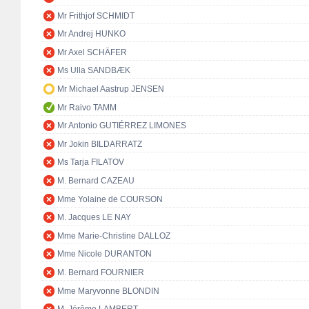
Mr Frithjof SCHMIDT
Mr Andrej HUNKO
Mr Axel SCHÄFER
Ms Ulla SANDBÆK
Mr Michael Aastrup JENSEN
Mr Raivo TAMM
Mr Antonio GUTIÉRREZ LIMONES
Mr Jokin BILDARRATZ
Ms Tarja FILATOV
M. Bernard CAZEAU
Mme Yolaine de COURSON
M. Jacques LE NAY
Mme Marie-Christine DALLOZ
Mme Nicole DURANTON
M. Bernard FOURNIER
Mme Maryvonne BLONDIN