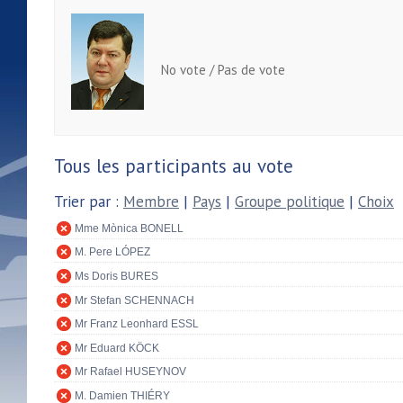
No vote / Pas de vote
Tous les participants au vote
Trier par :
Membre
|
Pays
|
Groupe politique
|
Choix
Mme Mònica BONELL
M. Pere LÓPEZ
Ms Doris BURES
Mr Stefan SCHENNACH
Mr Franz Leonhard ESSL
Mr Eduard KÖCK
Mr Rafael HUSEYNOV
M. Damien THIÉRY