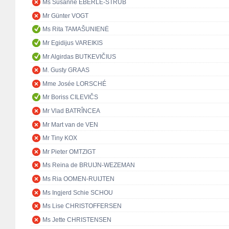
Ms Susanne EBERLE-STRUB
Mr Günter VOGT
Ms Rita TAMAŠUNIENĖ
Mr Egidijus VAREIKIS
Mr Algirdas BUTKEVIČIUS
M. Gusty GRAAS
Mme Josée LORSCHÉ
Mr Boriss CILEVIČS
Mr Vlad BATRÎNCEA
Mr Mart van de VEN
Mr Tiny KOX
Mr Pieter OMTZIGT
Ms Reina de BRUIJN-WEZEMAN
Ms Ria OOMEN-RUIJTEN
Ms Ingjerd Schie SCHOU
Ms Lise CHRISTOFFERSEN
Ms Jette CHRISTENSEN