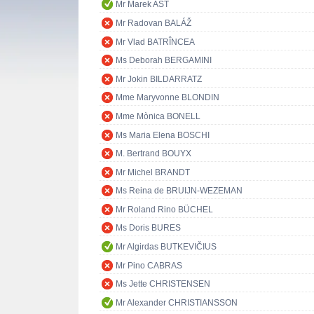
Mr Marek AST
Mr Radovan BALÁŽ
Mr Vlad BATRÎNCEA
Ms Deborah BERGAMINI
Mr Jokin BILDARRATZ
Mme Maryvonne BLONDIN
Mme Mònica BONELL
Ms Maria Elena BOSCHI
M. Bertrand BOUYX
Mr Michel BRANDT
Ms Reina de BRUIJN-WEZEMAN
Mr Roland Rino BÜCHEL
Ms Doris BURES
Mr Algirdas BUTKEVIČIUS
Mr Pino CABRAS
Ms Jette CHRISTENSEN
Mr Alexander CHRISTIANSSON