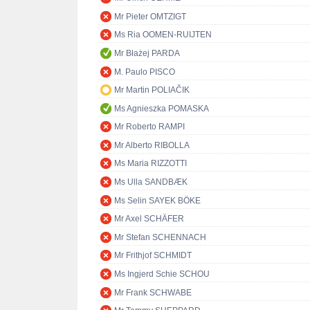
Mr Pieter OMTZIGT
Ms Ria OOMEN-RUIJTEN
Mr Błażej PARDA
M. Paulo PISCO
Mr Martin POLIAČIK
Ms Agnieszka POMASKA
Mr Roberto RAMPI
Mr Alberto RIBOLLA
Ms Maria RIZZOTTI
Ms Ulla SANDBÆK
Ms Selin SAYEK BÖKE
Mr Axel SCHÄFER
Mr Stefan SCHENNACH
Mr Frithjof SCHMIDT
Ms Ingjerd Schie SCHOU
Mr Frank SCHWABE