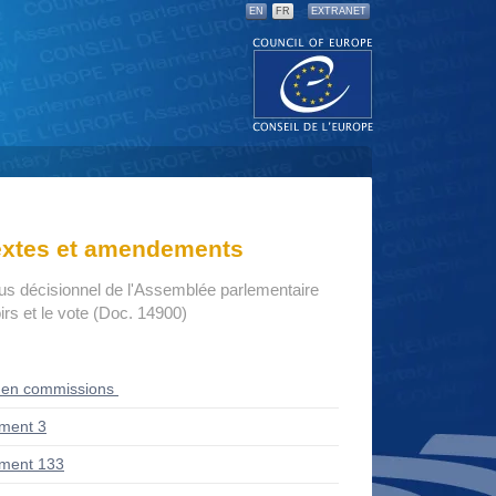
EN
FR
EXTRANET
textes et amendements
us décisionnel de l'Assemblée parlementaire
rs et le vote (Doc. 14900)
 en commissions
ment 3
ment 133