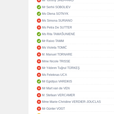
Mr Tommy SHEPPARD
Mr Serhii SOBOLIEV
Ms Olena SOTNYK
Ms Simona SURIANO
Ms Petra De SUTTER
Ms Rita TAMAŠUNIENĖ
Mr Raivo TAMM
Ms Violeta TOMIĆ
M. Manuel TORNARE
Mme Nicole TRISSE
Mr Yıldırım Tuğrul TÜRKEŞ
Ms Feleknas UCA
Mr Egidijus VAREIKIS
Mr Mart van de VEN
M. Stefaan VERCAMER
Mme Marie-Christine VERDIER-JOUCLAS
Mr Günter VOGT