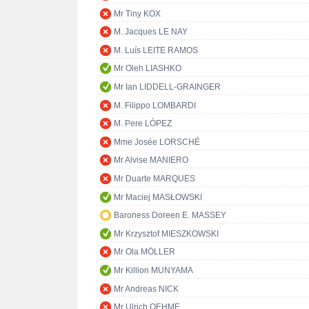
Mr Tiny KOX
M. Jacques LE NAY
M. Luís LEITE RAMOS
Mr Oleh LIASHKO
Mr Ian LIDDELL-GRAINGER
M. Filippo LOMBARDI
M. Pere LÓPEZ
Mme Josée LORSCHÉ
Mr Alvise MANIERO
Mr Duarte MARQUES
Mr Maciej MASŁOWSKI
Baroness Doreen E. MASSEY
Mr Krzysztof MIESZKOWSKI
Mr Ola MÖLLER
Mr Killion MUNYAMA
Mr Andreas NICK
Mr Ulrich OEHME