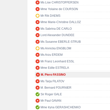
Ms Lise CHRISTOFFERSEN
Mme Yolaine de COURSON
Mr Rik DAEMS
Mme Marie-Christine DALLOZ
Ms Sabrina DE CARLO
Lord Alexander DUNDEE
Ms Susanne EBERLE-STRUB
Ms Annicka ENGBLOM
Ms Arzu ERDEM
Mr Franz Leonhard ESSL
Mme Edite ESTRELA
M. Piero FASSINO
Ms Tarja FILATOV
M. Bernard FOURNIER
Sir Roger GALE
Mr Paul GAVAN
Mme Iryna GERASHCHENKO