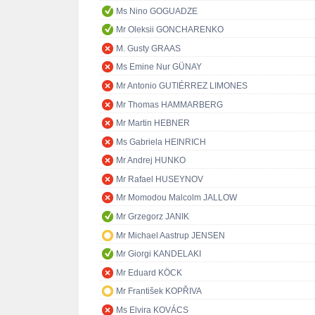
Ms Nino GOGUADZE
Mr Oleksii GONCHARENKO
M. Gusty GRAAS
Ms Emine Nur GÜNAY
Mr Antonio GUTIÉRREZ LIMONES
Mr Thomas HAMMARBERG
Mr Martin HEBNER
Ms Gabriela HEINRICH
Mr Andrej HUNKO
Mr Rafael HUSEYNOV
Mr Momodou Malcolm JALLOW
Mr Grzegorz JANIK
Mr Michael Aastrup JENSEN
Mr Giorgi KANDELAKI
Mr Eduard KÖCK
Mr František KOPŘIVA
Ms Elvira KOVÁCS