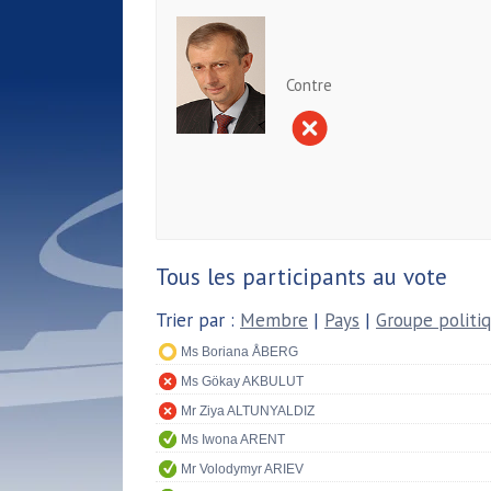
Contre
Tous les participants au vote
Trier par :
Membre
|
Pays
|
Groupe politi
Ms Boriana ÅBERG
Ms Gökay AKBULUT
Mr Ziya ALTUNYALDIZ
Ms Iwona ARENT
Mr Volodymyr ARIEV