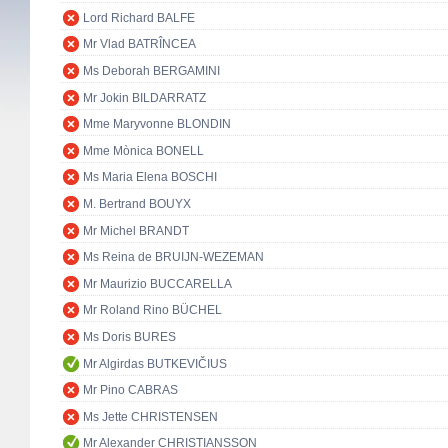
Lord Richard BALFE
Mr Vlad BATRÎNCEA
Ms Deborah BERGAMINI
Mr Jokin BILDARRATZ
Mme Maryvonne BLONDIN
Mme Mònica BONELL
Ms Maria Elena BOSCHI
M. Bertrand BOUYX
Mr Michel BRANDT
Ms Reina de BRUIJN-WEZEMAN
Mr Maurizio BUCCARELLA
Mr Roland Rino BÜCHEL
Ms Doris BURES
Mr Algirdas BUTKEVIČIUS
Mr Pino CABRAS
Ms Jette CHRISTENSEN
Mr Alexander CHRISTIANSSON