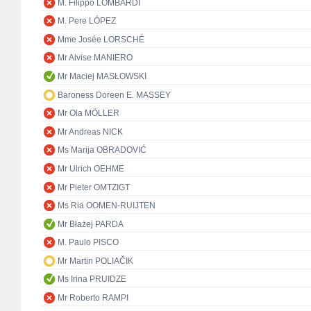
M. Filippo LOMBARDI
M. Pere LÓPEZ
Mme Josée LORSCHÉ
Mr Alvise MANIERO
Mr Maciej MASŁOWSKI
Baroness Doreen E. MASSEY
Mr Ola MÖLLER
Mr Andreas NICK
Ms Marija OBRADOVIĆ
Mr Ulrich OEHME
Mr Pieter OMTZIGT
Ms Ria OOMEN-RUIJTEN
Mr Błażej PARDA
M. Paulo PISCO
Mr Martin POLIAČIK
Ms Irina PRUIDZE
Mr Roberto RAMPI