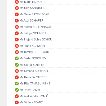
Ms Maria RIZZOTTI
Ms Ulla SANDBÆK
Ms Selin SAYEK BÖKE
Mr Axel SCHÄFER
Mr Stefan SCHENNACH
Mr Frithjof SCHMIDT
Ms Ingjerd Schie SCHOU
Mr Frank SCHWABE
Mr Tommy SHEPPARD
Mr Serhii SOBOLIEV
Ms Olena SOTNYK
Ms Simona SURIANO
Ms Petra De SUTTER
Ms Rita TAMAŠUNIENĖ
Mr Raivo TAMM
Ms Aleksandra TOMIĆ
Ms Violeta TOMIĆ