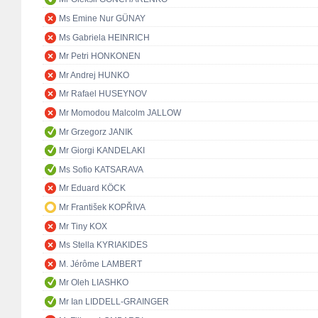
Ms Emine Nur GÜNAY
Ms Gabriela HEINRICH
Mr Petri HONKONEN
Mr Andrej HUNKO
Mr Rafael HUSEYNOV
Mr Momodou Malcolm JALLOW
Mr Grzegorz JANIK
Mr Giorgi KANDELAKI
Ms Sofio KATSARAVA
Mr Eduard KÖCK
Mr František KOPŘIVA
Mr Tiny KOX
Ms Stella KYRIAKIDES
M. Jérôme LAMBERT
Mr Oleh LIASHKO
Mr Ian LIDDELL-GRAINGER