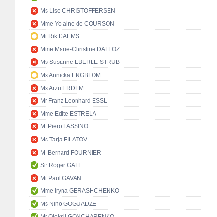
Ms Lise CHRISTOFFERSEN
Mme Yolaine de COURSON
Mr Rik DAEMS
Mme Marie-Christine DALLOZ
Ms Susanne EBERLE-STRUB
Ms Annicka ENGBLOM
Ms Arzu ERDEM
Mr Franz Leonhard ESSL
Mme Edite ESTRELA
M. Piero FASSINO
Ms Tarja FILATOV
M. Bernard FOURNIER
Sir Roger GALE
Mr Paul GAVAN
Mme Iryna GERASHCHENKO
Ms Nino GOGUADZE
Mr Oleksii GONCHARENKO