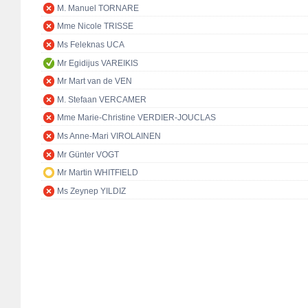
M. Manuel TORNARE
Mme Nicole TRISSE
Ms Feleknas UCA
Mr Egidijus VAREIKIS
Mr Mart van de VEN
M. Stefaan VERCAMER
Mme Marie-Christine VERDIER-JOUCLAS
Ms Anne-Mari VIROLAINEN
Mr Günter VOGT
Mr Martin WHITFIELD
Ms Zeynep YILDIZ