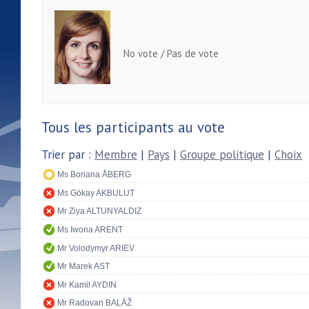
No vote / Pas de vote
Tous les participants au vote
Trier par :
Membre
|
Pays
|
Groupe politique
|
Choix
Ms Boriana ÅBERG
Ms Gökay AKBULUT
Mr Ziya ALTUNYALDIZ
Ms Iwona ARENT
Mr Volodymyr ARIEV
Mr Marek AST
Mr Kamil AYDIN
Mr Radovan BALÁŽ