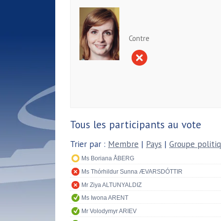
Contre
Tous les participants au vote
Trier par :
Membre
|
Pays
|
Groupe politi
Ms Boriana ÅBERG
Ms Thórhildur Sunna ÆVARSDÓTTIR
Mr Ziya ALTUNYALDIZ
Ms Iwona ARENT
Mr Volodymyr ARIEV