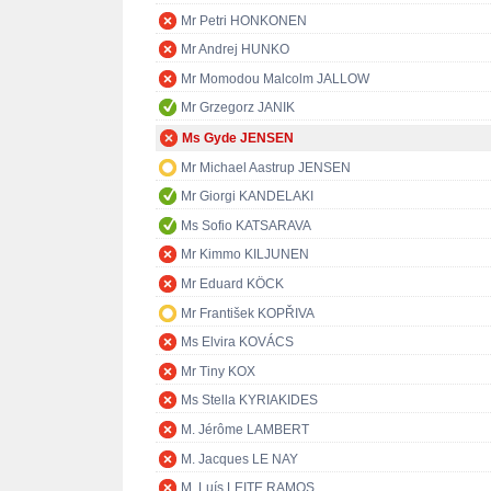
Mr Petri HONKONEN
Mr Andrej HUNKO
Mr Momodou Malcolm JALLOW
Mr Grzegorz JANIK
Ms Gyde JENSEN
Mr Michael Aastrup JENSEN
Mr Giorgi KANDELAKI
Ms Sofio KATSARAVA
Mr Kimmo KILJUNEN
Mr Eduard KÖCK
Mr František KOPŘIVA
Ms Elvira KOVÁCS
Mr Tiny KOX
Ms Stella KYRIAKIDES
M. Jérôme LAMBERT
M. Jacques LE NAY
M. Luís LEITE RAMOS