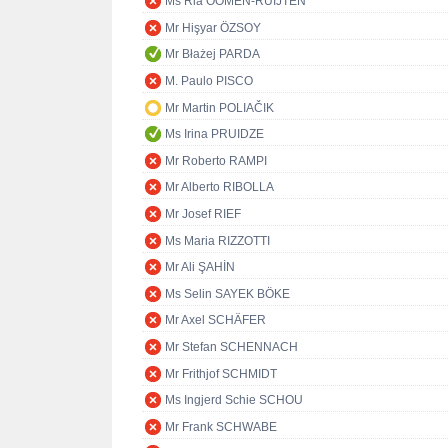
Ms Ria OOMEN-RUIJTEN
Mr Hişyar ÖZSOY
Mr Błażej PARDA
M. Paulo PISCO
Mr Martin POLIAČIK
Ms Irina PRUIDZE
Mr Roberto RAMPI
Mr Alberto RIBOLLA
Mr Josef RIEF
Ms Maria RIZZOTTI
Mr Ali ŞAHİN
Ms Selin SAYEK BÖKE
Mr Axel SCHÄFER
Mr Stefan SCHENNACH
Mr Frithjof SCHMIDT
Ms Ingjerd Schie SCHOU
Mr Frank SCHWABE