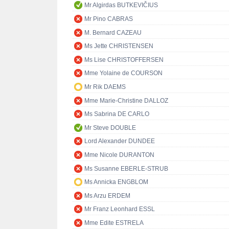
Mr Algirdas BUTKEVIČIUS
Mr Pino CABRAS
M. Bernard CAZEAU
Ms Jette CHRISTENSEN
Ms Lise CHRISTOFFERSEN
Mme Yolaine de COURSON
Mr Rik DAEMS
Mme Marie-Christine DALLOZ
Ms Sabrina DE CARLO
Mr Steve DOUBLE
Lord Alexander DUNDEE
Mme Nicole DURANTON
Ms Susanne EBERLE-STRUB
Ms Annicka ENGBLOM
Ms Arzu ERDEM
Mr Franz Leonhard ESSL
Mme Edite ESTRELA