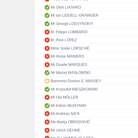
Mr Oleh LIASHKO
Mr Ian LIDDELL-GRAINGER
Mr Georgii LOGVYNSKYI
M. Filippo LOMBARDI
M. Pere LÓPEZ
Mme Josée LORSCHÉ
Mr Alvise MANIERO
Mr Duarte MARQUES
Mr Maciej MASŁOWSKI
Baroness Doreen E. MASSEY
Mr Krzysztof MIESZKOWSKI
Mr Ola MÖLLER
Mr Killion MUNYAMA
Mr Andreas NICK
Ms Marija OBRADOVIĆ
Mr Ulrich OEHME