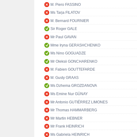
M. Piero FASSINO
Ms Tarja FILATOV
M. Bernard FOURNIER
Sir Roger GALE
Mr Paul GAVAN
Mme Iryna GERASHCHENKO
Ms Nino GOGUADZE
Mr Oleksii GONCHARENKO
M. Fabien GOUTTEFARDE
M. Gusty GRAAS
Ms Dzhema GROZDANOVA
Ms Emine Nur GÜNAY
Mr Antonio GUTIÉRREZ LIMONES
Mr Thomas HAMMARBERG
Mr Martin HEBNER
Mr Frank HEINRICH
Ms Gabriela HEINRICH