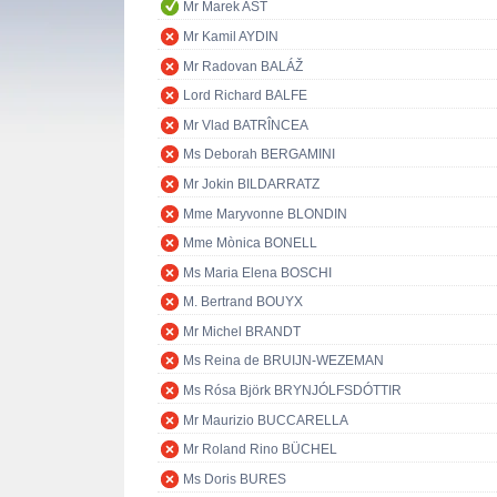
Mr Marek AST
Mr Kamil AYDIN
Mr Radovan BALÁŽ
Lord Richard BALFE
Mr Vlad BATRÎNCEA
Ms Deborah BERGAMINI
Mr Jokin BILDARRATZ
Mme Maryvonne BLONDIN
Mme Mònica BONELL
Ms Maria Elena BOSCHI
M. Bertrand BOUYX
Mr Michel BRANDT
Ms Reina de BRUIJN-WEZEMAN
Ms Rósa Björk BRYNJÓLFSDÓTTIR
Mr Maurizio BUCCARELLA
Mr Roland Rino BÜCHEL
Ms Doris BURES