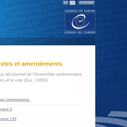
EN
FR
EXTRANET
textes et amendements
us décisionnel de l'Assemblée parlementaire
rs et le vote (Doc. 14900)
 en commissions
ment 3
ment 133