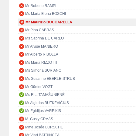
Mr Roberto RAMPI
Ms Maria Elena BOSCHI
Mr Maurizio BUCCARELLA
Mr Pino CABRAS
Ms Sabrina DE CARLO
Mr Alvise MANIERO
Mr Alberto RIBOLLA
Ms Maria RIZZOTTI
Ms Simona SURIANO
Ms Susanne EBERLE-STRUB
Mr Günter VOGT
Ms Rita TAMAŠUNIENĖ
Mr Algirdas BUTKEVIČIUS
Mr Egidijus VAREIKIS
M. Gusty GRAAS
Mme Josée LORSCHÉ
Mr Vlad BATRÎNCEA