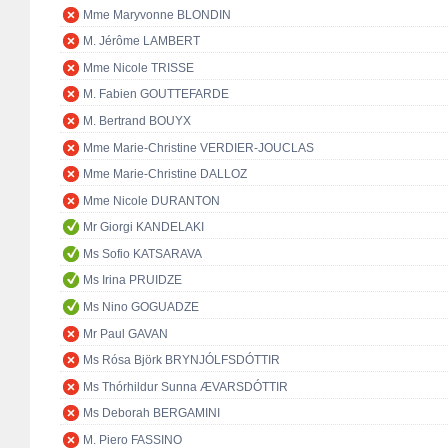
Mme Maryvonne BLONDIN
M. Jérôme LAMBERT
Mme Nicole TRISSE
M. Fabien GOUTTEFARDE
M. Bertrand BOUYX
Mme Marie-Christine VERDIER-JOUCLAS
Mme Marie-Christine DALLOZ
Mme Nicole DURANTON
Mr Giorgi KANDELAKI
Ms Sofio KATSARAVA
Ms Irina PRUIDZE
Ms Nino GOGUADZE
Mr Paul GAVAN
Ms Rósa Björk BRYNJÓLFSDÓTTIR
Ms Thórhildur Sunna ÆVARSDÓTTIR
Ms Deborah BERGAMINI
M. Piero FASSINO