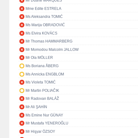
Mr Duarte MARQUES
Mme Edite ESTRELA
Ms Aleksandra TOMIĆ
Ms Marija OBRADOVIĆ
Ms Elvira KOVÁCS
Mr Thomas HAMMARBERG
Mr Momodou Malcolm JALLOW
Mr Ola MÖLLER
Ms Boriana ÅBERG
Ms Annicka ENGBLOM
Ms Violeta TOMIĆ
Mr Martin POLIAČIK
Mr Radovan BALÁŽ
Mr Ali ŞAHİN
Ms Emine Nur GÜNAY
Mr Mustafa YENEROĞLU
Mr Hişyar ÖZSOY