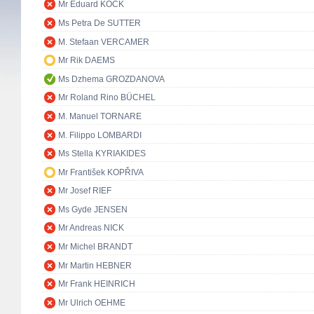
Mr Eduard KÖCK
Ms Petra De SUTTER
M. Stefaan VERCAMER
Mr Rik DAEMS
Ms Dzhema GROZDANOVA
Mr Roland Rino BÜCHEL
M. Manuel TORNARE
M. Filippo LOMBARDI
Ms Stella KYRIAKIDES
Mr František KOPŘIVA
Mr Josef RIEF
Ms Gyde JENSEN
Mr Andreas NICK
Mr Michel BRANDT
Mr Martin HEBNER
Mr Frank HEINRICH
Mr Ulrich OEHME