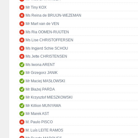
Mr Tiny KOX
Ms Reina de BRUIJN-WEZEMAN
Mr Mart van de VEN
Ms Ria OOMEN-RUIJTEN
Ms Lise CHRISTOFFERSEN
Ms Ingjerd Schie SCHOU
Ms Jette CHRISTENSEN
Ms Iwona ARENT
Mr Grzegorz JANIK
Mr Maciej MASŁOWSKI
Mr Błażej PARDA
Mr Krzysztof MIESZKOWSKI
Mr Killion MUNYAMA
Mr Marek AST
M. Paulo PISCO
M. Luís LEITE RAMOS