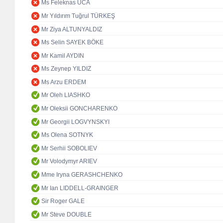
Ms Feleknas UCA
Mr Yıldırım Tuğrul TÜRKEŞ
Mr Ziya ALTUNYALDIZ
Ms Selin SAYEK BÖKE
Mr Kamil AYDIN
Ms Zeynep YILDIZ
Ms Arzu ERDEM
Mr Oleh LIASHKO
Mr Oleksii GONCHARENKO
Mr Georgii LOGVYNSKYI
Ms Olena SOTNYK
Mr Serhii SOBOLIEV
Mr Volodymyr ARIEV
Mme Iryna GERASHCHENKO
Mr Ian LIDDELL-GRAINGER
Sir Roger GALE
Mr Steve DOUBLE