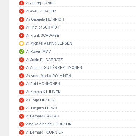
Mr Andrej HUNKO
Mr Axel SCHÄFER
Ms Gabriela HEINRICH
Mr Frithjof SCHMIDT
Mr Frank SCHWABE
Mr Michael Aastrup JENSEN
Mr Raivo TAMM
Mr Jokin BILDARRATZ
Mr Antonio GUTIÉRREZ LIMONES
Ms Anne-Mari VIROLAINEN
Mr Petri HONKONEN
Mr Kimmo KILJUNEN
Ms Tarja FILATOV
M. Jacques LE NAY
M. Bernard CAZEAU
Mme Yolaine de COURSON
M. Bernard FOURNIER