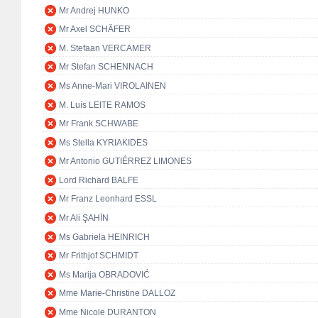
Mr Andrej HUNKO
Mr Axel SCHÄFER
M. Stefaan VERCAMER
Mr Stefan SCHENNACH
Ms Anne-Mari VIROLAINEN
M. Luís LEITE RAMOS
Mr Frank SCHWABE
Ms Stella KYRIAKIDES
Mr Antonio GUTIÉRREZ LIMONES
Lord Richard BALFE
Mr Franz Leonhard ESSL
Mr Ali ŞAHİN
Ms Gabriela HEINRICH
Mr Frithjof SCHMIDT
Ms Marija OBRADOVIĆ
Mme Marie-Christine DALLOZ
Mme Nicole DURANTON