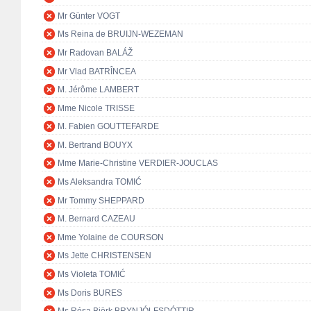
Mr Günter VOGT
Ms Reina de BRUIJN-WEZEMAN
Mr Radovan BALÁŽ
Mr Vlad BATRÎNCEA
M. Jérôme LAMBERT
Mme Nicole TRISSE
M. Fabien GOUTTEFARDE
M. Bertrand BOUYX
Mme Marie-Christine VERDIER-JOUCLAS
Ms Aleksandra TOMIĆ
Mr Tommy SHEPPARD
M. Bernard CAZEAU
Mme Yolaine de COURSON
Ms Jette CHRISTENSEN
Ms Violeta TOMIĆ
Ms Doris BURES