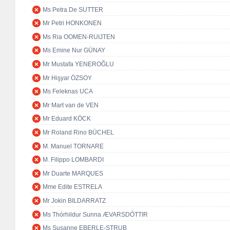
Ms Petra De SUTTER
Mr Petri HONKONEN
Ms Ria OOMEN-RUIJTEN
Ms Emine Nur GÜNAY
Mr Mustafa YENEROĞLU
Mr Hişyar ÖZSOY
Ms Feleknas UCA
Mr Mart van de VEN
Mr Eduard KÖCK
Mr Roland Rino BÜCHEL
M. Manuel TORNARE
M. Filippo LOMBARDI
Mr Duarte MARQUES
Mme Edite ESTRELA
Mr Jokin BILDARRATZ
Ms Thórhildur Sunna ÆVARSDÓTTIR
Ms Susanne EBERLE-STRUB