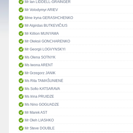
Mr Ian LIDDELL-GRAINGER
Mr Volodymyr ARIEV
Mme Iryna GERASHCHENKO
Mr Algirdas BUTKEVIČIUS
Mr Killion MUNYAMA
Mr Oleksii GONCHARENKO
Mr Georgii LOGVYNSKYI
Ms Olena SOTNYK
Ms Iwona ARENT
Mr Grzegorz JANIK
Ms Rita TAMAŠUNIENĖ
Ms Sofio KATSARAVA
Ms Irina PRUIDZE
Ms Nino GOGUADZE
Mr Marek AST
Mr Oleh LIASHKO
Mr Steve DOUBLE