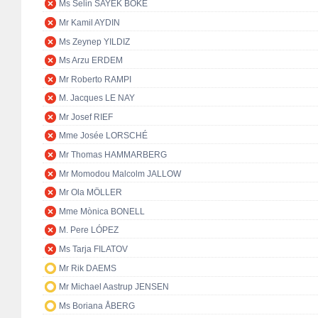
Ms Selin SAYEK BÖKE
Mr Kamil AYDIN
Ms Zeynep YILDIZ
Ms Arzu ERDEM
Mr Roberto RAMPI
M. Jacques LE NAY
Mr Josef RIEF
Mme Josée LORSCHÉ
Mr Thomas HAMMARBERG
Mr Momodou Malcolm JALLOW
Mr Ola MÖLLER
Mme Mònica BONELL
M. Pere LÓPEZ
Ms Tarja FILATOV
Mr Rik DAEMS
Mr Michael Aastrup JENSEN
Ms Boriana ÅBERG