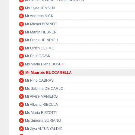
Ms Rósa Björk BRYNJÓLFSDÓTTIR
Ms Gyde JENSEN
Mr Andreas NICK
Mr Michel BRANDT
Mr Martin HEBNER
Mr Frank HEINRICH
Mr Ulrich OEHME
Mr Paul GAVAN
Ms Maria Elena BOSCHI
Mr Maurizio BUCCARELLA
Mr Pino CABRAS
Ms Sabrina DE CARLO
Mr Alvise MANIERO
Mr Alberto RIBOLLA
Ms Maria RIZZOTTI
Ms Simona SURIANO
Mr Ziya ALTUNYALDIZ