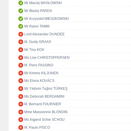
Mr Maciej MASŁOWSKI
Mr Błażej PARDA
Mr Krzysztof MIESZKOWSKI
Mr Raivo TAMM
Lord Alexander DUNDEE
M. Gusty GRAAS
Mr Tiny KOX
Ms Lise CHRISTOFFERSEN
M. Piero FASSINO
Mr Kimmo KILJUNEN
Ms Elvira KOVÁCS
Mr Yıldırım Tuğrul TÜRKEŞ
Ms Deborah BERGAMINI
M. Bernard FOURNIER
Mme Maryvonne BLONDIN
Ms Ingjerd Schie SCHOU
M. Paulo PISCO