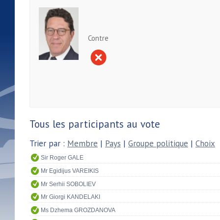
Contre
Tous les participants au vote
Trier par :
Membre
|
Pays
|
Groupe politique
|
Choix
Sir Roger GALE
Mr Egidijus VAREIKIS
Mr Serhii SOBOLIEV
Mr Giorgi KANDELAKI
Ms Dzhema GROZDANOVA