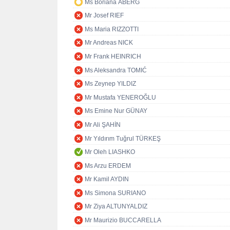
Ms Boriana ÅBERG
Mr Josef RIEF
Ms Maria RIZZOTTI
Mr Andreas NICK
Mr Frank HEINRICH
Ms Aleksandra TOMIĆ
Ms Zeynep YILDIZ
Mr Mustafa YENEROĞLU
Ms Emine Nur GÜNAY
Mr Ali ŞAHİN
Mr Yıldırım Tuğrul TÜRKEŞ
Mr Oleh LIASHKO
Ms Arzu ERDEM
Mr Kamil AYDIN
Ms Simona SURIANO
Mr Ziya ALTUNYALDIZ
Mr Maurizio BUCCARELLA