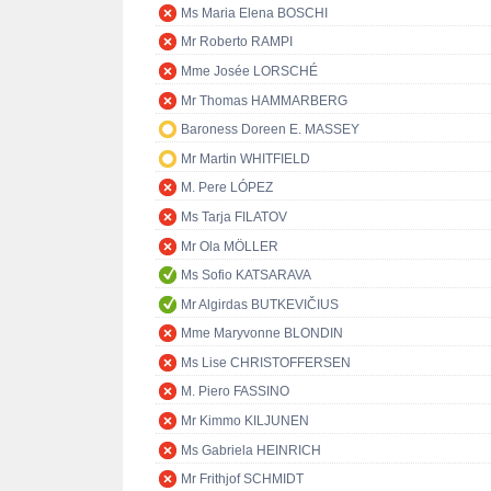
Ms Maria Elena BOSCHI
Mr Roberto RAMPI
Mme Josée LORSCHÉ
Mr Thomas HAMMARBERG
Baroness Doreen E. MASSEY
Mr Martin WHITFIELD
M. Pere LÓPEZ
Ms Tarja FILATOV
Mr Ola MÖLLER
Ms Sofio KATSARAVA
Mr Algirdas BUTKEVIČIUS
Mme Maryvonne BLONDIN
Ms Lise CHRISTOFFERSEN
M. Piero FASSINO
Mr Kimmo KILJUNEN
Ms Gabriela HEINRICH
Mr Frithjof SCHMIDT