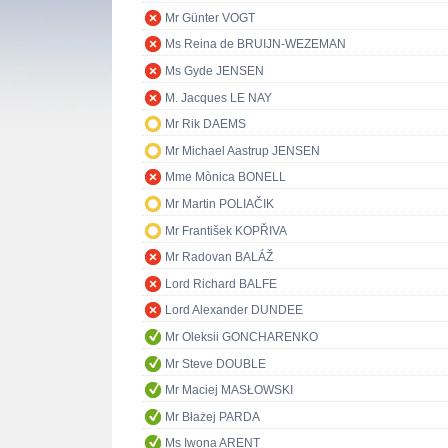
Mr Günter VOGT
Ms Reina de BRUIJN-WEZEMAN
Ms Gyde JENSEN
M. Jacques LE NAY
Mr Rik DAEMS
Mr Michael Aastrup JENSEN
Mme Mònica BONELL
Mr Martin POLIAČIK
Mr František KOPŘIVA
Mr Radovan BALÁŽ
Lord Richard BALFE
Lord Alexander DUNDEE
Mr Oleksii GONCHARENKO
Mr Steve DOUBLE
Mr Maciej MASŁOWSKI
Mr Błażej PARDA
Ms Iwona ARENT