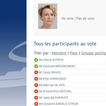
No vote / Pas de vote
Tous les participants au vote
Trier par :
Membre
|
Pays
|
Groupe politi
Ms Olena SOTNYK
Mr Krzysztof MIESZKOWSKI
M. Gusty GRAAS
Mr Petri HONKONEN
Mr Mart van de VEN
Mr Roland Rino BÜCHEL
Mr Jokin BILDARRATZ
Ms Susanne EBERLE-STRUB