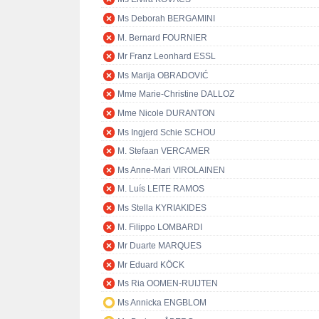
Ms Deborah BERGAMINI
M. Bernard FOURNIER
Mr Franz Leonhard ESSL
Ms Marija OBRADOVIĆ
Mme Marie-Christine DALLOZ
Mme Nicole DURANTON
Ms Ingjerd Schie SCHOU
M. Stefaan VERCAMER
Ms Anne-Mari VIROLAINEN
M. Luís LEITE RAMOS
Ms Stella KYRIAKIDES
M. Filippo LOMBARDI
Mr Duarte MARQUES
Mr Eduard KÖCK
Ms Ria OOMEN-RUIJTEN
Ms Annicka ENGBLOM