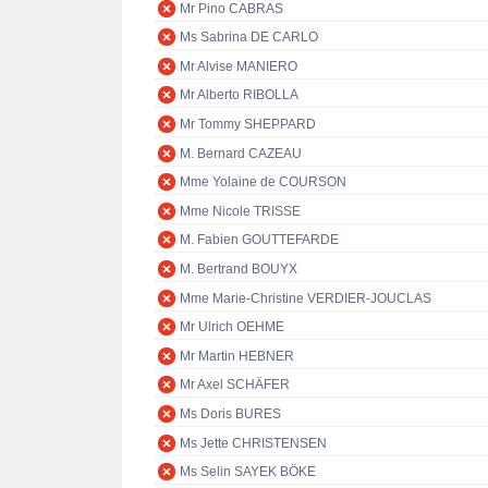
Mr Pino CABRAS
Ms Sabrina DE CARLO
Mr Alvise MANIERO
Mr Alberto RIBOLLA
Mr Tommy SHEPPARD
M. Bernard CAZEAU
Mme Yolaine de COURSON
Mme Nicole TRISSE
M. Fabien GOUTTEFARDE
M. Bertrand BOUYX
Mme Marie-Christine VERDIER-JOUCLAS
Mr Ulrich OEHME
Mr Martin HEBNER
Mr Axel SCHÄFER
Ms Doris BURES
Ms Jette CHRISTENSEN
Ms Selin SAYEK BÖKE