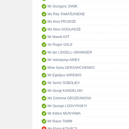
Mr Grzegorz JANIK
Ms Rita TAMAŠUNIENĖ
Ms Irina PRUIDZE
Ms Nino GOGUADZE
Mr Marek AST
Sir Roger GALE
Mr Ian LIDDELL-GRAINGER
Mr Volodymyr ARIEV
Mme Iryna GERASHCHENKO
Mr Egidijus VAREIKIS
Mr Serhii SOBOLIEV
Mr Giorgi KANDELAKI
Ms Dzhema GROZDANOVA
Mr Georgii LOGVYNSKYI
Mr Killion MUNYAMA
Mr Raivo TAMM
Ms Elvira KOVÁCS