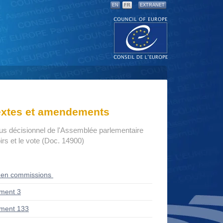
EN
FR
EXTRANET
textes et amendements
us décisionnel de l'Assemblée parlementaire
rs et le vote (Doc. 14900)
 en commissions
ment 3
ment 133