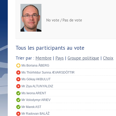
No vote / Pas de vote
Tous les participants au vote
Trier par :
Membre
|
Pays
|
Groupe politique
|
Choix
Ms Boriana ÅBERG
Ms Thórhildur Sunna ÆVARSDÓTTIR
Ms Gökay AKBULUT
Mr Ziya ALTUNYALDIZ
Ms Iwona ARENT
Mr Volodymyr ARIEV
Mr Marek AST
Mr Radovan BALÁŽ