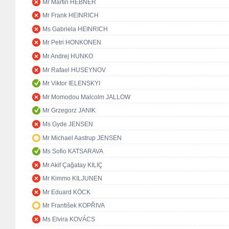
Mr Martin HEBNER
Mr Frank HEINRICH
Ms Gabriela HEINRICH
Mr Petri HONKONEN
Mr Andrej HUNKO
Mr Rafael HUSEYNOV
Mr Viktor IELENSKYI
Mr Momodou Malcolm JALLOW
Mr Grzegorz JANIK
Ms Gyde JENSEN
Mr Michael Aastrup JENSEN
Ms Sofio KATSARAVA
Mr Akif Çağatay KILIÇ
Mr Kimmo KILJUNEN
Mr Eduard KÖCK
Mr František KOPŘIVA
Ms Elvira KOVÁCS