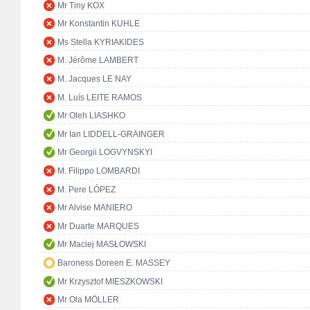
Mr Tiny KOX
Mr Konstantin KUHLE
Ms Stella KYRIAKIDES
M. Jérôme LAMBERT
M. Jacques LE NAY
M. Luís LEITE RAMOS
Mr Oleh LIASHKO
Mr Ian LIDDELL-GRAINGER
Mr Georgii LOGVYNSKYI
M. Filippo LOMBARDI
M. Pere LÓPEZ
Mr Alvise MANIERO
Mr Duarte MARQUES
Mr Maciej MASŁOWSKI
Baroness Doreen E. MASSEY
Mr Krzysztof MIESZKOWSKI
Mr Ola MÖLLER