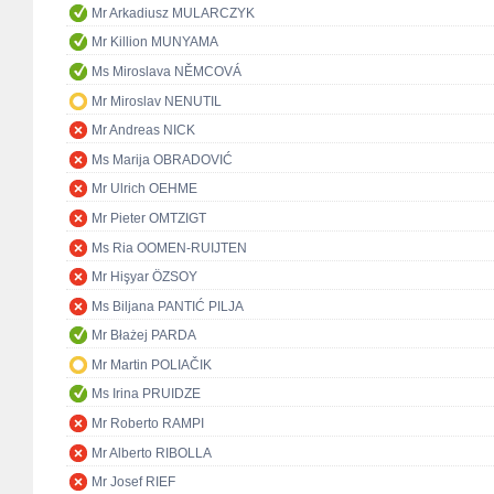
Mr Arkadiusz MULARCZYK
Mr Killion MUNYAMA
Ms Miroslava NĚMCOVÁ
Mr Miroslav NENUTIL
Mr Andreas NICK
Ms Marija OBRADOVIĆ
Mr Ulrich OEHME
Mr Pieter OMTZIGT
Ms Ria OOMEN-RUIJTEN
Mr Hişyar ÖZSOY
Ms Biljana PANTIĆ PILJA
Mr Błażej PARDA
Mr Martin POLIAČIK
Ms Irina PRUIDZE
Mr Roberto RAMPI
Mr Alberto RIBOLLA
Mr Josef RIEF