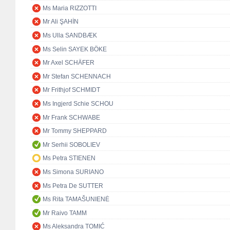
Ms Maria RIZZOTTI
Mr Ali ŞAHİN
Ms Ulla SANDBÆK
Ms Selin SAYEK BÖKE
Mr Axel SCHÄFER
Mr Stefan SCHENNACH
Mr Frithjof SCHMIDT
Ms Ingjerd Schie SCHOU
Mr Frank SCHWABE
Mr Tommy SHEPPARD
Mr Serhii SOBOLIEV
Ms Petra STIENEN
Ms Simona SURIANO
Ms Petra De SUTTER
Ms Rita TAMAŠUNIENĖ
Mr Raivo TAMM
Ms Aleksandra TOMIĆ