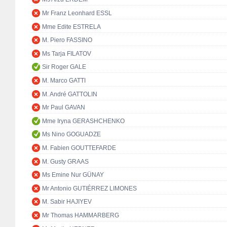
Mr Franz Leonhard ESSL
Mme Edite ESTRELA
M. Piero FASSINO
Ms Tarja FILATOV
Sir Roger GALE
M. Marco GATTI
M. André GATTOLIN
Mr Paul GAVAN
Mme Iryna GERASHCHENKO
Ms Nino GOGUADZE
M. Fabien GOUTTEFARDE
M. Gusty GRAAS
Ms Emine Nur GÜNAY
Mr Antonio GUTIÉRREZ LIMONES
M. Sabir HAJIYEV
Mr Thomas HAMMARBERG