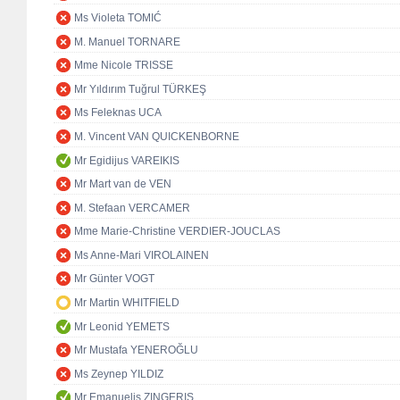
Ms Violeta TOMIĆ
M. Manuel TORNARE
Mme Nicole TRISSE
Mr Yıldırım Tuğrul TÜRKEŞ
Ms Feleknas UCA
M. Vincent VAN QUICKENBORNE
Mr Egidijus VAREIKIS
Mr Mart van de VEN
M. Stefaan VERCAMER
Mme Marie-Christine VERDIER-JOUCLAS
Ms Anne-Mari VIROLAINEN
Mr Günter VOGT
Mr Martin WHITFIELD
Mr Leonid YEMETS
Mr Mustafa YENEROĞLU
Ms Zeynep YILDIZ
Mr Emanuelis ZINGERIS