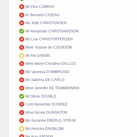
Mr Pino CABRAS
M. Bernard CAZEAU
Ms Jette CHRISTENSEN
Mr Alexander CHRISTIANSSON
Ms Lise CHRISTOFFERSEN
Mme Yolaine de COURSON
Mr Rik DAEMS
Mme Marie-Christine DALLOZ
Ms Vanessa D'AMBROSIO
Ms Sabrina DE CARLO
Mme Jennifer DE TEMMERMAN
Mr Steve DOUBLE
Lord Alexander DUNDEE
Mme Nicole DURANTON
Ms Susanne EBERLE-STRUB
Ms Annicka ENGBLOM
Ms Arzu ERDEM