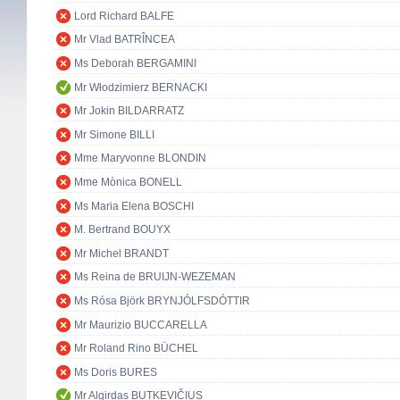
Lord Richard BALFE
Mr Vlad BATRÎNCEA
Ms Deborah BERGAMINI
Mr Włodzimierz BERNACKI
Mr Jokin BILDARRATZ
Mr Simone BILLI
Mme Maryvonne BLONDIN
Mme Mònica BONELL
Ms Maria Elena BOSCHI
M. Bertrand BOUYX
Mr Michel BRANDT
Ms Reina de BRUIJN-WEZEMAN
Ms Rósa Björk BRYNJÓLFSDÓTTIR
Mr Maurizio BUCCARELLA
Mr Roland Rino BÜCHEL
Ms Doris BURES
Mr Algirdas BUTKEVIČIUS