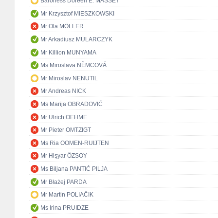
Baroness Doreen E. MASSEY
Mr Krzysztof MIESZKOWSKI
Mr Ola MÖLLER
Mr Arkadiusz MULARCZYK
Mr Killion MUNYAMA
Ms Miroslava NĚMCOVÁ
Mr Miroslav NENUTIL
Mr Andreas NICK
Ms Marija OBRADOVIĆ
Mr Ulrich OEHME
Mr Pieter OMTZIGT
Ms Ria OOMEN-RUIJTEN
Mr Hişyar ÖZSOY
Ms Biljana PANTIĆ PILJA
Mr Błażej PARDA
Mr Martin POLIAČIK
Ms Irina PRUIDZE