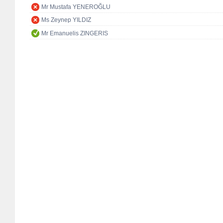
Mr Mustafa YENEROĞLU
Ms Zeynep YILDIZ
Mr Emanuelis ZINGERIS