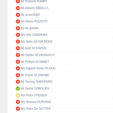
Mr Roberto RAMPI
Mr Alberto RIBOLLA
Mr Josef RIEF
Ms Maria RIZZOTTI
Mr Ali ŞAHİN
Ms Ulla SANDBÆK
Ms Selin SAYEK BÖKE
Mr Axel SCHÄFER
Mr Stefan SCHENNACH
Mr Frithjof SCHMIDT
Ms Ingjerd Schie SCHOU
Mr Frank SCHWABE
Mr Tommy SHEPPARD
Mr Serhii SOBOLIEV
Ms Petra STIENEN
Ms Simona SURIANO
Ms Petra De SUTTER