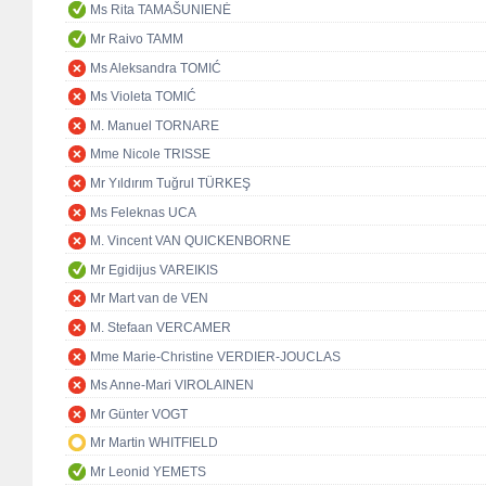
Ms Rita TAMAŠUNIENĖ
Mr Raivo TAMM
Ms Aleksandra TOMIĆ
Ms Violeta TOMIĆ
M. Manuel TORNARE
Mme Nicole TRISSE
Mr Yıldırım Tuğrul TÜRKEŞ
Ms Feleknas UCA
M. Vincent VAN QUICKENBORNE
Mr Egidijus VAREIKIS
Mr Mart van de VEN
M. Stefaan VERCAMER
Mme Marie-Christine VERDIER-JOUCLAS
Ms Anne-Mari VIROLAINEN
Mr Günter VOGT
Mr Martin WHITFIELD
Mr Leonid YEMETS