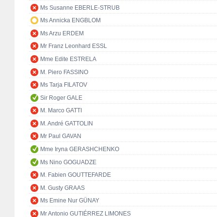
Ms Susanne EBERLE-STRUB
Ms Annicka ENGBLOM
Ms Arzu ERDEM
Mr Franz Leonhard ESSL
Mme Edite ESTRELA
M. Piero FASSINO
Ms Tarja FILATOV
Sir Roger GALE
M. Marco GATTI
M. André GATTOLIN
Mr Paul GAVAN
Mme Iryna GERASHCHENKO
Ms Nino GOGUADZE
M. Fabien GOUTTEFARDE
M. Gusty GRAAS
Ms Emine Nur GÜNAY
Mr Antonio GUTIÉRREZ LIMONES