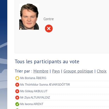
Contre
Tous les participants au vote
Trier par :
Membre
|
Pays
|
Groupe politique
|
Choix
Ms Boriana ÅBERG
Ms Thórhildur Sunna ÆVARSDÓTTIR
Ms Gökay AKBULUT
Mr Ziya ALTUNYALDIZ
Ms Iwona ARENT