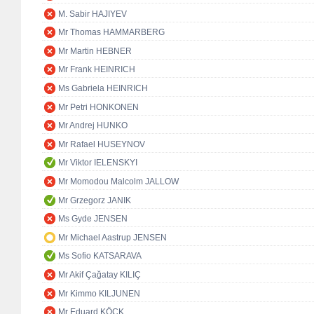
M. Sabir HAJIYEV
Mr Thomas HAMMARBERG
Mr Martin HEBNER
Mr Frank HEINRICH
Ms Gabriela HEINRICH
Mr Petri HONKONEN
Mr Andrej HUNKO
Mr Rafael HUSEYNOV
Mr Viktor IELENSKYI
Mr Momodou Malcolm JALLOW
Mr Grzegorz JANIK
Ms Gyde JENSEN
Mr Michael Aastrup JENSEN
Ms Sofio KATSARAVA
Mr Akif Çağatay KILIÇ
Mr Kimmo KILJUNEN
Mr Eduard KÖCK