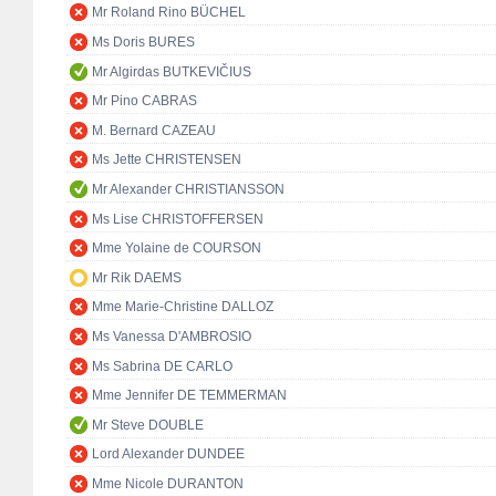
Mr Roland Rino BÜCHEL
Ms Doris BURES
Mr Algirdas BUTKEVIČIUS
Mr Pino CABRAS
M. Bernard CAZEAU
Ms Jette CHRISTENSEN
Mr Alexander CHRISTIANSSON
Ms Lise CHRISTOFFERSEN
Mme Yolaine de COURSON
Mr Rik DAEMS
Mme Marie-Christine DALLOZ
Ms Vanessa D'AMBROSIO
Ms Sabrina DE CARLO
Mme Jennifer DE TEMMERMAN
Mr Steve DOUBLE
Lord Alexander DUNDEE
Mme Nicole DURANTON