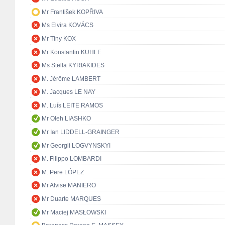
Mr František KOPŘIVA
Ms Elvira KOVÁCS
Mr Tiny KOX
Mr Konstantin KUHLE
Ms Stella KYRIAKIDES
M. Jérôme LAMBERT
M. Jacques LE NAY
M. Luís LEITE RAMOS
Mr Oleh LIASHKO
Mr Ian LIDDELL-GRAINGER
Mr Georgii LOGVYNSKYI
M. Filippo LOMBARDI
M. Pere LÓPEZ
Mr Alvise MANIERO
Mr Duarte MARQUES
Mr Maciej MASŁOWSKI