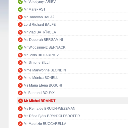
Mr Volodymyr ARIEV
Mr Marek AST
Mr Radovan BALÁŽ
Lord Richard BALFE
Mr Vlad BATRÎNCEA
Ms Deborah BERGAMINI
Mr Włodzimierz BERNACKI
Mr Jokin BILDARRATZ
Mr Simone BILLI
Mme Maryvonne BLONDIN
Mme Mònica BONELL
Ms Maria Elena BOSCHI
M. Bertrand BOUYX
Mr Michel BRANDT
Ms Reina de BRUIJN-WEZEMAN
Ms Rósa Björk BRYNJÓLFSDÓTTIR
Mr Maurizio BUCCARELLA