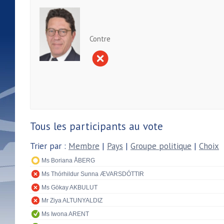
Contre
Tous les participants au vote
Trier par :
Membre
|
Pays
|
Groupe politique
|
Choix
Ms Boriana ÅBERG
Ms Thórhildur Sunna ÆVARSDÓTTIR
Ms Gökay AKBULUT
Mr Ziya ALTUNYALDIZ
Ms Iwona ARENT