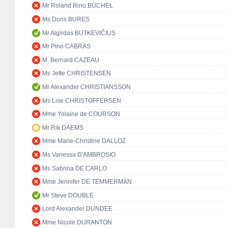
Mr Roland Rino BÜCHEL
Ms Doris BURES
Mr Algirdas BUTKEVIČIUS
Mr Pino CABRAS
M. Bernard CAZEAU
Ms Jette CHRISTENSEN
Mr Alexander CHRISTIANSSON
Ms Lise CHRISTOFFERSEN
Mme Yolaine de COURSON
Mr Rik DAEMS
Mme Marie-Christine DALLOZ
Ms Vanessa D'AMBROSIO
Ms Sabrina DE CARLO
Mme Jennifer DE TEMMERMAN
Mr Steve DOUBLE
Lord Alexander DUNDEE
Mme Nicole DURANTON