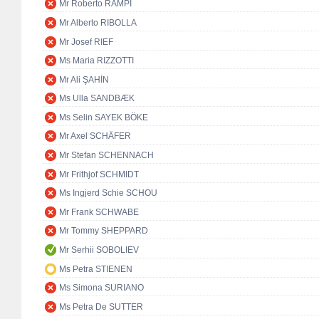
Mr Roberto RAMPI
Mr Alberto RIBOLLA
Mr Josef RIEF
Ms Maria RIZZOTTI
Mr Ali ŞAHİN
Ms Ulla SANDBÆK
Ms Selin SAYEK BÖKE
Mr Axel SCHÄFER
Mr Stefan SCHENNACH
Mr Frithjof SCHMIDT
Ms Ingjerd Schie SCHOU
Mr Frank SCHWABE
Mr Tommy SHEPPARD
Mr Serhii SOBOLIEV
Ms Petra STIENEN
Ms Simona SURIANO
Ms Petra De SUTTER