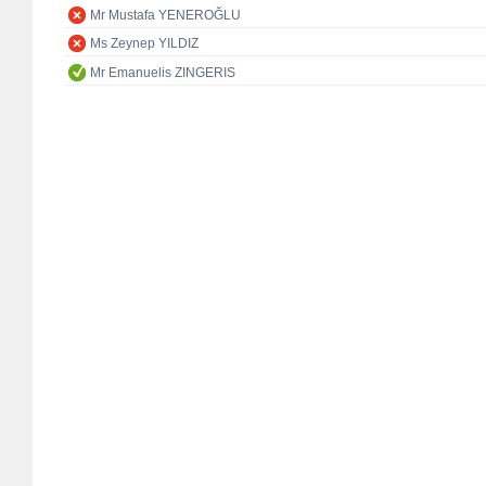
Mr Mustafa YENEROĞLU
Ms Zeynep YILDIZ
Mr Emanuelis ZINGERIS