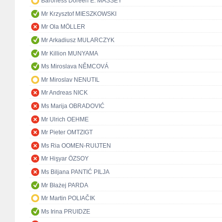
Baroness Doreen E. MASSEY
Mr Krzysztof MIESZKOWSKI
Mr Ola MÖLLER
Mr Arkadiusz MULARCZYK
Mr Killion MUNYAMA
Ms Miroslava NĚMCOVÁ
Mr Miroslav NENUTIL
Mr Andreas NICK
Ms Marija OBRADOVIĆ
Mr Ulrich OEHME
Mr Pieter OMTZIGT
Ms Ria OOMEN-RUIJTEN
Mr Hişyar ÖZSOY
Ms Biljana PANTIĆ PILJA
Mr Błażej PARDA
Mr Martin POLIAČIK
Ms Irina PRUIDZE