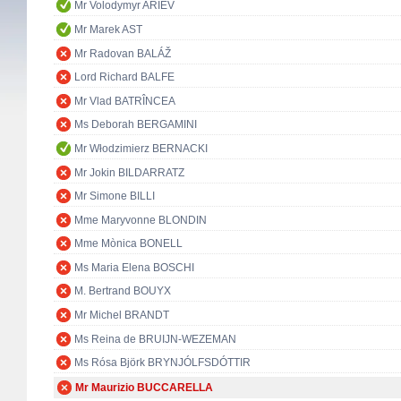
Mr Volodymyr ARIEV
Mr Marek AST
Mr Radovan BALÁŽ
Lord Richard BALFE
Mr Vlad BATRÎNCEA
Ms Deborah BERGAMINI
Mr Włodzimierz BERNACKI
Mr Jokin BILDARRATZ
Mr Simone BILLI
Mme Maryvonne BLONDIN
Mme Mònica BONELL
Ms Maria Elena BOSCHI
M. Bertrand BOUYX
Mr Michel BRANDT
Ms Reina de BRUIJN-WEZEMAN
Ms Rósa Björk BRYNJÓLFSDÓTTIR
Mr Maurizio BUCCARELLA