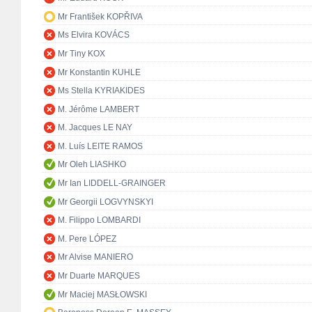
Mr František KOPŘIVA
Ms Elvira KOVÁCS
Mr Tiny KOX
Mr Konstantin KUHLE
Ms Stella KYRIAKIDES
M. Jérôme LAMBERT
M. Jacques LE NAY
M. Luís LEITE RAMOS
Mr Oleh LIASHKO
Mr Ian LIDDELL-GRAINGER
Mr Georgii LOGVYNSKYI
M. Filippo LOMBARDI
M. Pere LÓPEZ
Mr Alvise MANIERO
Mr Duarte MARQUES
Mr Maciej MASŁOWSKI