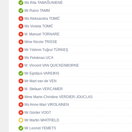
Ms Rita TAMAŠUNIENĖ
Mr Raivo TAMM
Ms Aleksandra TOMIĆ
Ms Violeta TOMIĆ
M. Manuel TORNARE
Mme Nicole TRISSE
Mr Yıldırım Tuğrul TÜRKEŞ
Ms Feleknas UCA
M. Vincent VAN QUICKENBORNE
Mr Egidijus VAREIKIS
Mr Mart van de VEN
M. Stefaan VERCAMER
Mme Marie-Christine VERDIER-JOUCLAS
Ms Anne-Mari VIROLAINEN
Mr Günter VOGT
Mr Martin WHITFIELD
Mr Leonid YEMETS