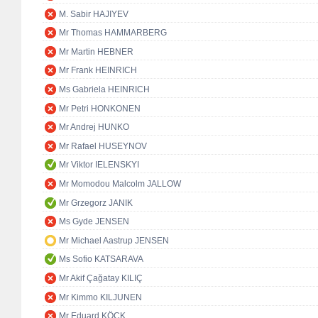
M. Sabir HAJIYEV
Mr Thomas HAMMARBERG
Mr Martin HEBNER
Mr Frank HEINRICH
Ms Gabriela HEINRICH
Mr Petri HONKONEN
Mr Andrej HUNKO
Mr Rafael HUSEYNOV
Mr Viktor IELENSKYI
Mr Momodou Malcolm JALLOW
Mr Grzegorz JANIK
Ms Gyde JENSEN
Mr Michael Aastrup JENSEN
Ms Sofio KATSARAVA
Mr Akif Çağatay KILIÇ
Mr Kimmo KILJUNEN
Mr Eduard KÖCK