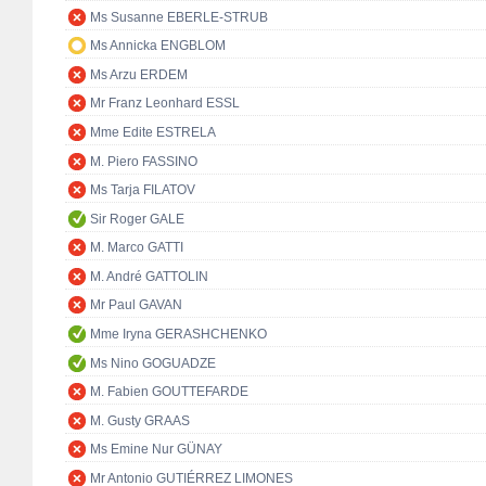
Ms Susanne EBERLE-STRUB
Ms Annicka ENGBLOM
Ms Arzu ERDEM
Mr Franz Leonhard ESSL
Mme Edite ESTRELA
M. Piero FASSINO
Ms Tarja FILATOV
Sir Roger GALE
M. Marco GATTI
M. André GATTOLIN
Mr Paul GAVAN
Mme Iryna GERASHCHENKO
Ms Nino GOGUADZE
M. Fabien GOUTTEFARDE
M. Gusty GRAAS
Ms Emine Nur GÜNAY
Mr Antonio GUTIÉRREZ LIMONES