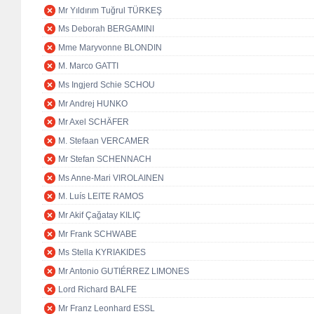
Mr Yıldırım Tuğrul TÜRKEŞ
Ms Deborah BERGAMINI
Mme Maryvonne BLONDIN
M. Marco GATTI
Ms Ingjerd Schie SCHOU
Mr Andrej HUNKO
Mr Axel SCHÄFER
M. Stefaan VERCAMER
Mr Stefan SCHENNACH
Ms Anne-Mari VIROLAINEN
M. Luís LEITE RAMOS
Mr Akif Çağatay KILIÇ
Mr Frank SCHWABE
Ms Stella KYRIAKIDES
Mr Antonio GUTIÉRREZ LIMONES
Lord Richard BALFE
Mr Franz Leonhard ESSL