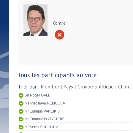
Contre
Tous les participants au vote
Trier par :
Membre
|
Pays
|
Groupe politique
|
Choix
Sir Roger GALE
Ms Miroslava NĚMCOVÁ
Mr Egidijus VAREIKIS
Mr Emanuelis ZINGERIS
Mr Serhii SOBOLIEV