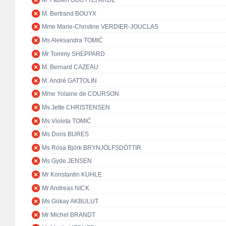
M. Fabien GOUTTEFARDE
M. Bertrand BOUYX
Mme Marie-Christine VERDIER-JOUCLAS
Ms Aleksandra TOMIĆ
Mr Tommy SHEPPARD
M. Bernard CAZEAU
M. André GATTOLIN
Mme Yolaine de COURSON
Ms Jette CHRISTENSEN
Ms Violeta TOMIĆ
Ms Doris BURES
Ms Rósa Björk BRYNJÓLFSDÓTTIR
Ms Gyde JENSEN
Mr Konstantin KUHLE
Mr Andreas NICK
Ms Gökay AKBULUT
Mr Michel BRANDT