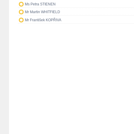
Ms Petra STIENEN
Mr Martin WHITFIELD
Mr František KOPŘIVA