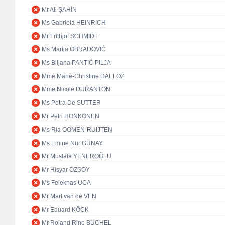
Mr Ali ŞAHİN
Ms Gabriela HEINRICH
Mr Frithjof SCHMIDT
Ms Marija OBRADOVIĆ
Ms Biljana PANTIĆ PILJA
Mme Marie-Christine DALLOZ
Mme Nicole DURANTON
Ms Petra De SUTTER
Mr Petri HONKONEN
Ms Ria OOMEN-RUIJTEN
Ms Emine Nur GÜNAY
Mr Mustafa YENEROĞLU
Mr Hişyar ÖZSOY
Ms Feleknas UCA
Mr Mart van de VEN
Mr Eduard KÖCK
Mr Roland Rino BÜCHEL