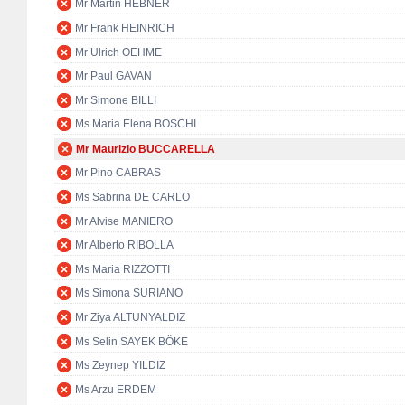
Mr Martin HEBNER
Mr Frank HEINRICH
Mr Ulrich OEHME
Mr Paul GAVAN
Mr Simone BILLI
Ms Maria Elena BOSCHI
Mr Maurizio BUCCARELLA
Mr Pino CABRAS
Ms Sabrina DE CARLO
Mr Alvise MANIERO
Mr Alberto RIBOLLA
Ms Maria RIZZOTTI
Ms Simona SURIANO
Mr Ziya ALTUNYALDIZ
Ms Selin SAYEK BÖKE
Ms Zeynep YILDIZ
Ms Arzu ERDEM