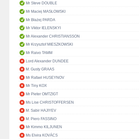
Mr Steve DOUBLE
Mr Maciej MASŁOWSKI
Mr Błażej PARDA
Mr Viktor IELENSKYI
Mr Alexander CHRISTIANSSON
Mr Krzysztof MIESZKOWSKI
Mr Raivo TAMM
Lord Alexander DUNDEE
M. Gusty GRAAS
Mr Rafael HUSEYNOV
Mr Tiny KOX
Mr Pieter OMTZIGT
Ms Lise CHRISTOFFERSEN
M. Sabir HAJIYEV
M. Piero FASSINO
Mr Kimmo KILJUNEN
Ms Elvira KOVÁCS