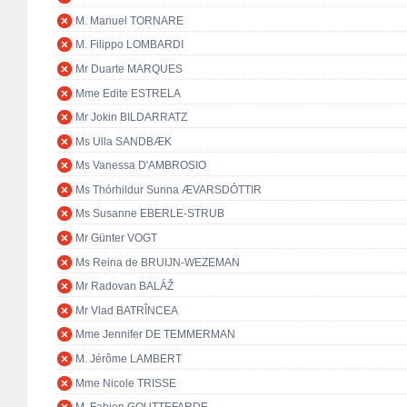
M. Manuel TORNARE
M. Filippo LOMBARDI
Mr Duarte MARQUES
Mme Edite ESTRELA
Mr Jokin BILDARRATZ
Ms Ulla SANDBÆK
Ms Vanessa D'AMBROSIO
Ms Thórhildur Sunna ÆVARSDÓTTIR
Ms Susanne EBERLE-STRUB
Mr Günter VOGT
Ms Reina de BRUIJN-WEZEMAN
Mr Radovan BALÁŽ
Mr Vlad BATRÎNCEA
Mme Jennifer DE TEMMERMAN
M. Jérôme LAMBERT
Mme Nicole TRISSE