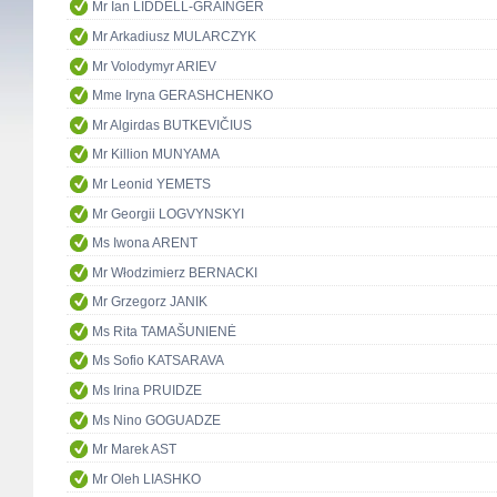
Mr Ian LIDDELL-GRAINGER
Mr Arkadiusz MULARCZYK
Mr Volodymyr ARIEV
Mme Iryna GERASHCHENKO
Mr Algirdas BUTKEVIČIUS
Mr Killion MUNYAMA
Mr Leonid YEMETS
Mr Georgii LOGVYNSKYI
Ms Iwona ARENT
Mr Włodzimierz BERNACKI
Mr Grzegorz JANIK
Ms Rita TAMAŠUNIENĖ
Ms Sofio KATSARAVA
Ms Irina PRUIDZE
Ms Nino GOGUADZE
Mr Marek AST
Mr Oleh LIASHKO