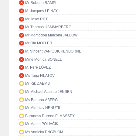
Mr Roberto RAMPI
M. Jacques LE NAY
Mr Josef RIEF
Mr Thomas HAMMARBERG
Mr Momodou Malcolm JALLOW
Mr Ola MÖLLER
M. Vincent VAN QUICKENBORNE
Mme Mònica BONELL
M. Pere LÓPEZ
Ms Tarja FILATOV
Mr Rik DAEMS
Mr Michael Aastrup JENSEN
Ms Boriana ÅBERG
Mr Miroslav NENUTIL
Baroness Doreen E. MASSEY
Mr Martin POLIAČIK
Ms Annicka ENGBLOM