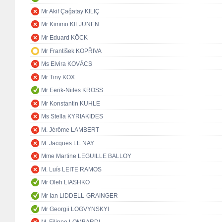
Mr Akif Çağatay KILIÇ
Mr Kimmo KILJUNEN
Mr Eduard KÖCK
Mr František KOPŘIVA
Ms Elvira KOVÁCS
Mr Tiny KOX
Mr Eerik-Niiles KROSS
Mr Konstantin KUHLE
Ms Stella KYRIAKIDES
M. Jérôme LAMBERT
M. Jacques LE NAY
Mme Martine LEGUILLE BALLOY
M. Luís LEITE RAMOS
Mr Oleh LIASHKO
Mr Ian LIDDELL-GRAINGER
Mr Georgii LOGVYNSKYI