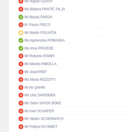
Mr Hişyar ÖZSOY
Ms Biljana PANTIĆ PILJA
Mr Błażej PARDA
M. Paulo PISCO
Mr Martin POLIAČIK
Ms Agnieszka POMASKA
Ms Irina PRUIDZE
Mr Roberto RAMPI
Mr Alberto RIBOLLA
Mr Josef RIEF
Ms Maria RIZZOTTI
Mr Ali ŞAHİN
Ms Ulla SANDBÆK
Ms Selin SAYEK BÖKE
Mr Axel SCHÄFER
Mr Stefan SCHENNACH
Mr Frithjof SCHMIDT