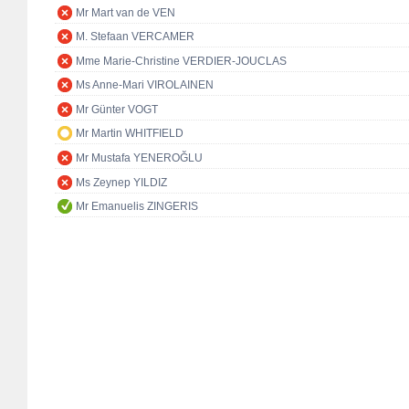
Mr Mart van de VEN
M. Stefaan VERCAMER
Mme Marie-Christine VERDIER-JOUCLAS
Ms Anne-Mari VIROLAINEN
Mr Günter VOGT
Mr Martin WHITFIELD
Mr Mustafa YENEROĞLU
Ms Zeynep YILDIZ
Mr Emanuelis ZINGERIS