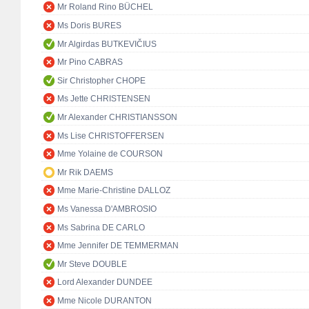
Mr Roland Rino BÜCHEL
Ms Doris BURES
Mr Algirdas BUTKEVIČIUS
Mr Pino CABRAS
Sir Christopher CHOPE
Ms Jette CHRISTENSEN
Mr Alexander CHRISTIANSSON
Ms Lise CHRISTOFFERSEN
Mme Yolaine de COURSON
Mr Rik DAEMS
Mme Marie-Christine DALLOZ
Ms Vanessa D'AMBROSIO
Ms Sabrina DE CARLO
Mme Jennifer DE TEMMERMAN
Mr Steve DOUBLE
Lord Alexander DUNDEE
Mme Nicole DURANTON