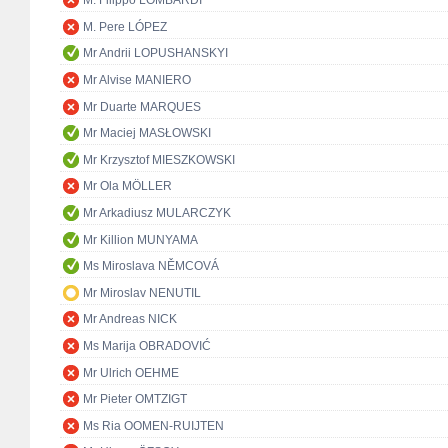
M. Filippo LOMBARDI
M. Pere LÓPEZ
Mr Andrii LOPUSHANSKYI
Mr Alvise MANIERO
Mr Duarte MARQUES
Mr Maciej MASŁOWSKI
Mr Krzysztof MIESZKOWSKI
Mr Ola MÖLLER
Mr Arkadiusz MULARCZYK
Mr Killion MUNYAMA
Ms Miroslava NĚMCOVÁ
Mr Miroslav NENUTIL
Mr Andreas NICK
Ms Marija OBRADOVIĆ
Mr Ulrich OEHME
Mr Pieter OMTZIGT
Ms Ria OOMEN-RUIJTEN