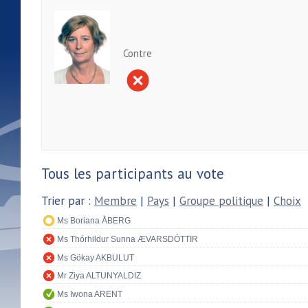
Contre
Tous les participants au vote
Trier par :
Membre
|
Pays
|
Groupe politique
|
Choix
Ms Boriana ÅBERG
Ms Thórhildur Sunna ÆVARSDÓTTIR
Ms Gökay AKBULUT
Mr Ziya ALTUNYALDIZ
Ms Iwona ARENT