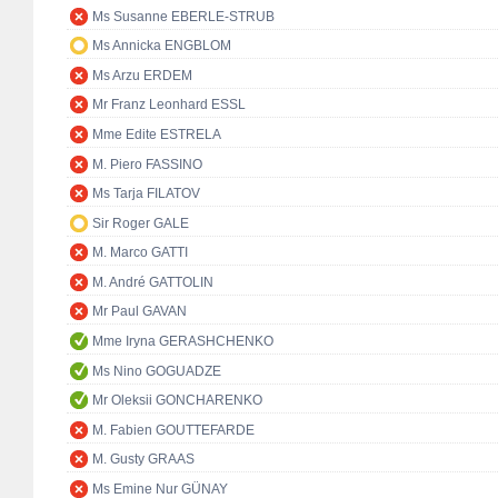
Ms Susanne EBERLE-STRUB
Ms Annicka ENGBLOM
Ms Arzu ERDEM
Mr Franz Leonhard ESSL
Mme Edite ESTRELA
M. Piero FASSINO
Ms Tarja FILATOV
Sir Roger GALE
M. Marco GATTI
M. André GATTOLIN
Mr Paul GAVAN
Mme Iryna GERASHCHENKO
Ms Nino GOGUADZE
Mr Oleksii GONCHARENKO
M. Fabien GOUTTEFARDE
M. Gusty GRAAS
Ms Emine Nur GÜNAY