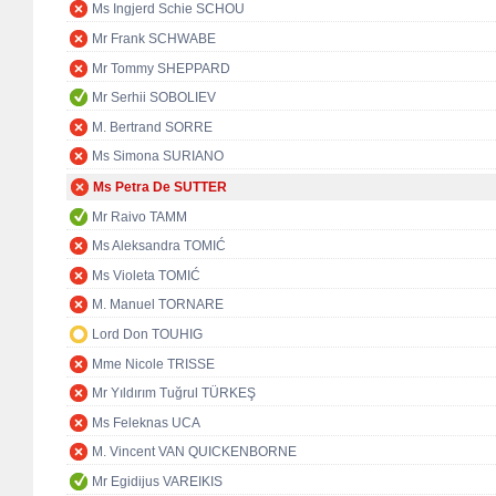
Ms Ingjerd Schie SCHOU
Mr Frank SCHWABE
Mr Tommy SHEPPARD
Mr Serhii SOBOLIEV
M. Bertrand SORRE
Ms Simona SURIANO
Ms Petra De SUTTER
Mr Raivo TAMM
Ms Aleksandra TOMIĆ
Ms Violeta TOMIĆ
M. Manuel TORNARE
Lord Don TOUHIG
Mme Nicole TRISSE
Mr Yıldırım Tuğrul TÜRKEŞ
Ms Feleknas UCA
M. Vincent VAN QUICKENBORNE
Mr Egidijus VAREIKIS