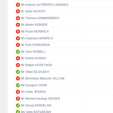
Mr Antonio GUTIÉRREZ LIMONES
M. Sabir HAJIYEV
Mr Thomas HAMMARBERG
Mr Martin HEBNER
Mr Frank HEINRICH
Ms Gabriela HEINRICH
Mr Petri HONKONEN
Mr John HOWELL
Mr Andrej HUNKO
Mr Rafael HUSEYNOV
Mr Viktor IELENSKYI
Mr Momodou Malcolm JALLOW
Mr Grzegorz JANIK
Ms Gyde JENSEN
Mr Michael Aastrup JENSEN
Mr Giorgi KANDELAKI
Ms Sofio KATSARAVA