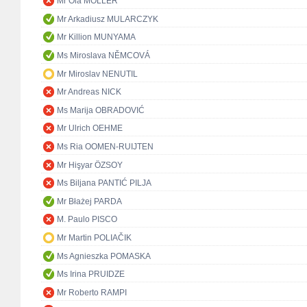
Mr Ola MÖLLER
Mr Arkadiusz MULARCZYK
Mr Killion MUNYAMA
Ms Miroslava NĚMCOVÁ
Mr Miroslav NENUTIL
Mr Andreas NICK
Ms Marija OBRADOVIĆ
Mr Ulrich OEHME
Ms Ria OOMEN-RUIJTEN
Mr Hişyar ÖZSOY
Ms Biljana PANTIĆ PILJA
Mr Błażej PARDA
M. Paulo PISCO
Mr Martin POLIAČIK
Ms Agnieszka POMASKA
Ms Irina PRUIDZE
Mr Roberto RAMPI