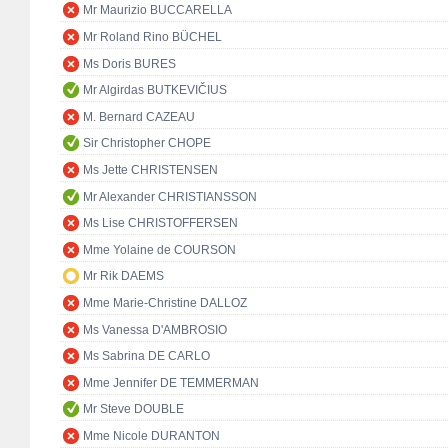
Mr Maurizio BUCCARELLA
Mr Roland Rino BÜCHEL
Ms Doris BURES
Mr Algirdas BUTKEVIČIUS
M. Bernard CAZEAU
Sir Christopher CHOPE
Ms Jette CHRISTENSEN
Mr Alexander CHRISTIANSSON
Ms Lise CHRISTOFFERSEN
Mme Yolaine de COURSON
Mr Rik DAEMS
Mme Marie-Christine DALLOZ
Ms Vanessa D'AMBROSIO
Ms Sabrina DE CARLO
Mme Jennifer DE TEMMERMAN
Mr Steve DOUBLE
Mme Nicole DURANTON