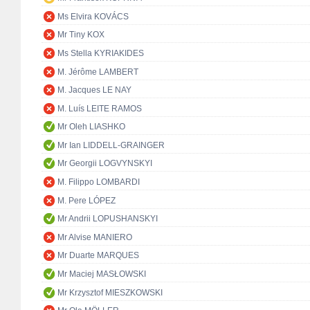
Ms Elvira KOVÁCS
Mr Tiny KOX
Ms Stella KYRIAKIDES
M. Jérôme LAMBERT
M. Jacques LE NAY
M. Luís LEITE RAMOS
Mr Oleh LIASHKO
Mr Ian LIDDELL-GRAINGER
Mr Georgii LOGVYNSKYI
M. Filippo LOMBARDI
M. Pere LÓPEZ
Mr Andrii LOPUSHANSKYI
Mr Alvise MANIERO
Mr Duarte MARQUES
Mr Maciej MASŁOWSKI
Mr Krzysztof MIESZKOWSKI