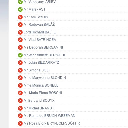
Mr Volodymyr ARIEV
Mr Marek AST
Mr Kamil AYDIN
Mr Radovan BALÁŽ
Lord Richard BALFE
Mr Vlad BATRÎNCEA
Ms Deborah BERGAMINI
Mr Włodzimierz BERNACKI
Mr Jokin BILDARRATZ
Mr Simone BILLI
Mme Maryvonne BLONDIN
Mme Mònica BONELL
Ms Maria Elena BOSCHI
M. Bertrand BOUYX
Mr Michel BRANDT
Ms Reina de BRUIJN-WEZEMAN
Ms Rósa Björk BRYNJÓLFSDÓTTIR