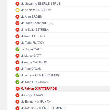
Ms Susanne EBERLE-STRUB
Ms Annicka ENGBLOM
Ms Arzu ERDEM
Mr Franz Leonhard ESSL
Mme Edite ESTRELA
M. Piero FASSINO
Ms Tarja FILATOV
Sir Roger GALE
M. Marco GATTI
M. André GATTOLIN
Mr Paul GAVAN
Mme Iryna GERASHCHENKO
Ms Nino GOGUADZE
M. Fabien GOUTTEFARDE
M. Gusty GRAAS
Ms Emine Nur GÜNAY
Mr Antonio GUTIÉRREZ LIMONES