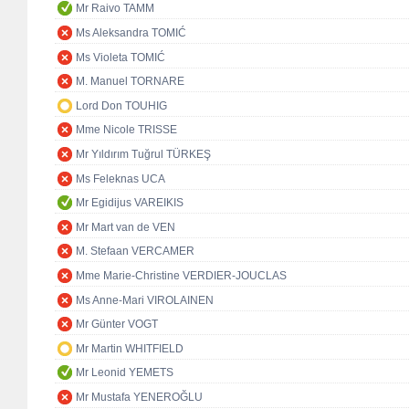
Mr Raivo TAMM
Ms Aleksandra TOMIĆ
Ms Violeta TOMIĆ
M. Manuel TORNARE
Lord Don TOUHIG
Mme Nicole TRISSE
Mr Yıldırım Tuğrul TÜRKEŞ
Ms Feleknas UCA
Mr Egidijus VAREIKIS
Mr Mart van de VEN
M. Stefaan VERCAMER
Mme Marie-Christine VERDIER-JOUCLAS
Ms Anne-Mari VIROLAINEN
Mr Günter VOGT
Mr Martin WHITFIELD
Mr Leonid YEMETS
Mr Mustafa YENEROĞLU