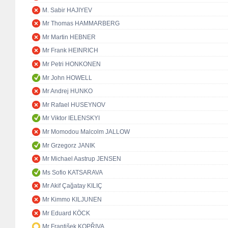
M. Sabir HAJIYEV
Mr Thomas HAMMARBERG
Mr Martin HEBNER
Mr Frank HEINRICH
Mr Petri HONKONEN
Mr John HOWELL
Mr Andrej HUNKO
Mr Rafael HUSEYNOV
Mr Viktor IELENSKYI
Mr Momodou Malcolm JALLOW
Mr Grzegorz JANIK
Mr Michael Aastrup JENSEN
Ms Sofio KATSARAVA
Mr Akif Çağatay KILIÇ
Mr Kimmo KILJUNEN
Mr Eduard KÖCK
Mr František KOPŘIVA