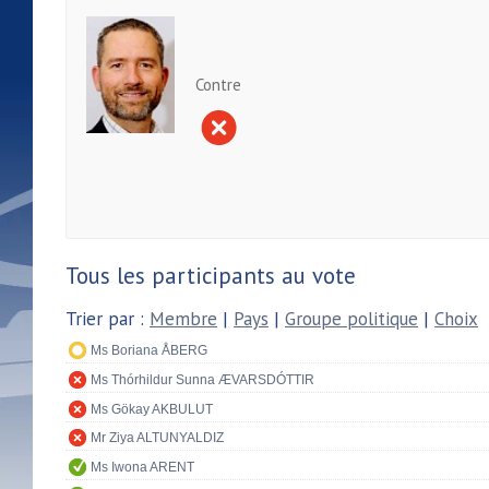
Contre
Tous les participants au vote
Trier par :
Membre
|
Pays
|
Groupe politique
|
Choix
Ms Boriana ÅBERG
Ms Thórhildur Sunna ÆVARSDÓTTIR
Ms Gökay AKBULUT
Mr Ziya ALTUNYALDIZ
Ms Iwona ARENT