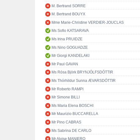
M. Bertrand SORRE
M. Bertrand BOUYX
Mme Marie-Christine VERDIER-JOUCLAS
Ms Sofio KATSARAVA
Ms Irina PRUIDZE
Ms Nino GOGUADZE
Mr Giorgi KANDELAKI
Mr Paul GAVAN
Ms Rósa Björk BRYNJÓLFSDÓTTIR
Ms Thórhildur Sunna ÆVARSDÓTTIR
Mr Roberto RAMPI
Mr Simone BILLI
Ms Maria Elena BOSCHI
Mr Maurizio BUCCARELLA
Mr Pino CABRAS
Ms Sabrina DE CARLO
Mr Alvise MANIERO