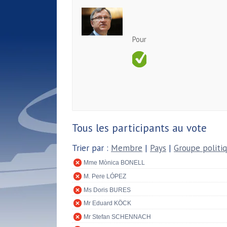
Pour
Tous les participants au vote
Trier par :
Membre
|
Pays
|
Groupe politi
Mme Mònica BONELL
M. Pere LÓPEZ
Ms Doris BURES
Mr Eduard KÖCK
Mr Stefan SCHENNACH