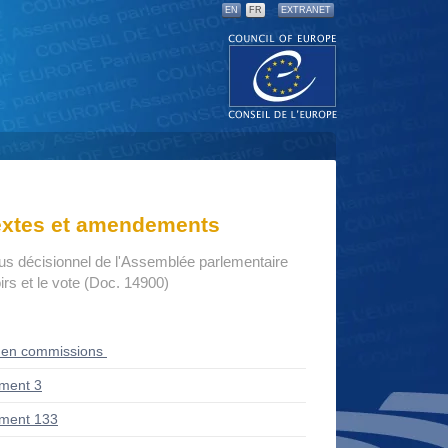
EN
FR
EXTRANET
textes et amendements
us décisionnel de l'Assemblée parlementaire
rs et le vote (Doc. 14900)
 en commissions
ment 3
ment 133