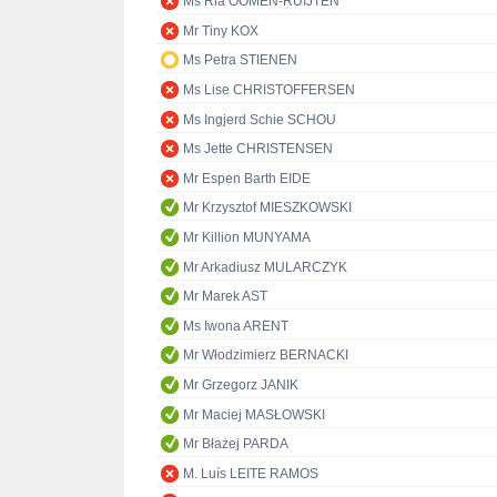
Ms Ria OOMEN-RUIJTEN
Mr Tiny KOX
Ms Petra STIENEN
Ms Lise CHRISTOFFERSEN
Ms Ingjerd Schie SCHOU
Ms Jette CHRISTENSEN
Mr Espen Barth EIDE
Mr Krzysztof MIESZKOWSKI
Mr Killion MUNYAMA
Mr Arkadiusz MULARCZYK
Mr Marek AST
Ms Iwona ARENT
Mr Włodzimierz BERNACKI
Mr Grzegorz JANIK
Mr Maciej MASŁOWSKI
Mr Błażej PARDA
M. Luís LEITE RAMOS