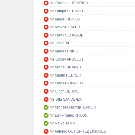
Ms Gabriela HEINRICH
Mr Frithjof SCHMIDT
Mr Andrej HUNKO
Mr Axel SCHÄFER
Mr Frank SCHWABE
Mr Josef RIEF
Mr Andreas NICK
Ms Gökay AKBULUT
Mr Michel BRANDT
Mr Martin HEBNER
Mr Frank HEINRICH
Mr Ulrich OEHME
Ms Ulla SANDBÆK
Mr Michael Aastrup JENSEN
Mr Eerik-Niiles KROSS
Mr Raivo TAMM
Mr Antonio GUTIÉRREZ LIMONES