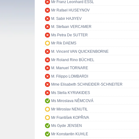
Mr Franz Leonhard ESSL
Mr Rafael HUSEYNOV
M. Sabir HAJIYEV
M. Stefaan VERCAMER
Ms Petra De SUTTER
Mr Rik DAEMS
M. Vincent VAN QUICKENBORNE
Mr Roland Rino BÜCHEL
M. Manuel TORNARE
M. Filippo LOMBARDI
Mme Elisabeth SCHNEIDER-SCHNEITER
Ms Stella KYRIAKIDES
Ms Miroslava NĚMCOVÁ
Mr Miroslav NENUTIL
Mr František KOPŘIVA
Ms Gyde JENSEN
Mr Konstantin KUHLE