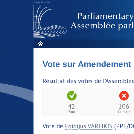
Carte du site
Vote sur Amendement
Résultat des votes de l'Assemblé
42
106
Pour
Contre
Vote de
Egidijus VAREIKIS
(PPE/D