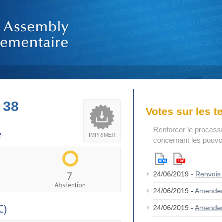
 38
Votes sur les 
Renforcer le process
e
IMPRIMER
concernant les pouvoi
7
24/06/2019 -
Renvois
Abstention
24/06/2019 -
Amende
C)
24/06/2019 -
Amende