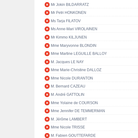
Mr Jokin BILDARRATZ
Mr Petri HONKONEN
Ms Tarja FILATOV
Ms Anne-Mari VIROLAINEN
Mr Kimmo KILJUNEN
Mme Maryvonne BLONDIN
Mme Martine LEGUILLE BALLOY
M. Jacques LE NAY
Mme Marie-Christine DALLOZ
Mme Nicole DURANTON
M. Bernard CAZEAU
M. André GATTOLIN
Mme Yolaine de COURSON
Mme Jennifer DE TEMMERMAN
M. Jérôme LAMBERT
Mme Nicole TRISSE
M. Fabien GOUTTEFARDE