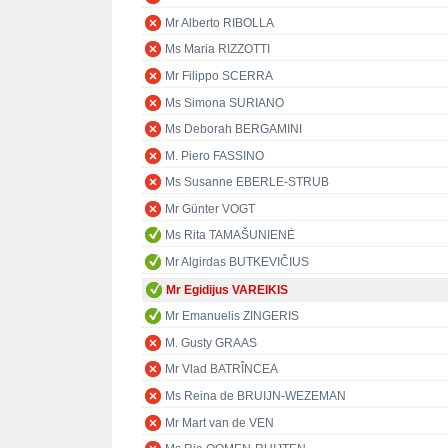
Mr Alberto RIBOLLA
Ms Maria RIZZOTTI
Mr Filippo SCERRA
Ms Simona SURIANO
Ms Deborah BERGAMINI
M. Piero FASSINO
Ms Susanne EBERLE-STRUB
Mr Günter VOGT
Ms Rita TAMAŠUNIENĖ
Mr Algirdas BUTKEVIČIUS
Mr Egidijus VAREIKIS
Mr Emanuelis ZINGERIS
M. Gusty GRAAS
Mr Vlad BATRÎNCEA
Ms Reina de BRUIJN-WEZEMAN
Mr Mart van de VEN