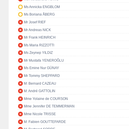
Ms Annicka ENGBLOM
Ms Boriana ÅBERG
Mr Josef RIEF
Mr Andreas NICK
Mr Frank HEINRICH
Ms Maria RIZZOTTI
Ms Zeynep YILDIZ
Mr Mustafa YENEROĞLU
Ms Emine Nur GÜNAY
Mr Tommy SHEPPARD
M. Bernard CAZEAU
M. André GATTOLIN
Mme Yolaine de COURSON
Mme Jennifer DE TEMMERMAN
Mme Nicole TRISSE
M. Fabien GOUTTEFARDE