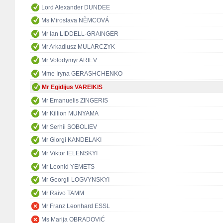
Lord Alexander DUNDEE
Ms Miroslava NĚMCOVÁ
Mr Ian LIDDELL-GRAINGER
Mr Arkadiusz MULARCZYK
Mr Volodymyr ARIEV
Mme Iryna GERASHCHENKO
Mr Egidijus VAREIKIS
Mr Emanuelis ZINGERIS
Mr Killion MUNYAMA
Mr Serhii SOBOLIEV
Mr Giorgi KANDELAKI
Mr Viktor IELENSKYI
Mr Leonid YEMETS
Mr Georgii LOGVYNSKYI
Mr Raivo TAMM
Mr Franz Leonhard ESSL
Ms Marija OBRADOVIĆ