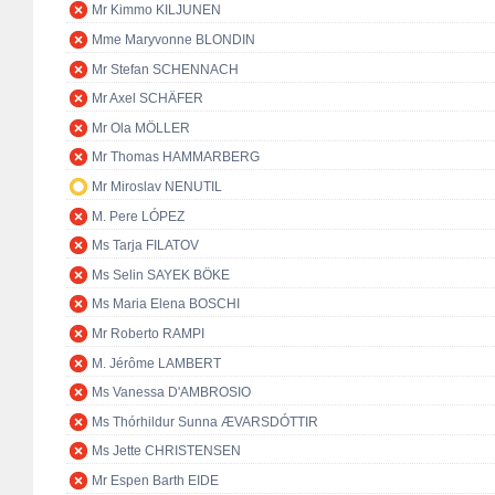
Mr Kimmo KILJUNEN
Mme Maryvonne BLONDIN
Mr Stefan SCHENNACH
Mr Axel SCHÄFER
Mr Ola MÖLLER
Mr Thomas HAMMARBERG
Mr Miroslav NENUTIL
M. Pere LÓPEZ
Ms Tarja FILATOV
Ms Selin SAYEK BÖKE
Ms Maria Elena BOSCHI
Mr Roberto RAMPI
M. Jérôme LAMBERT
Ms Vanessa D'AMBROSIO
Ms Thórhildur Sunna ÆVARSDÓTTIR
Ms Jette CHRISTENSEN
Mr Espen Barth EIDE