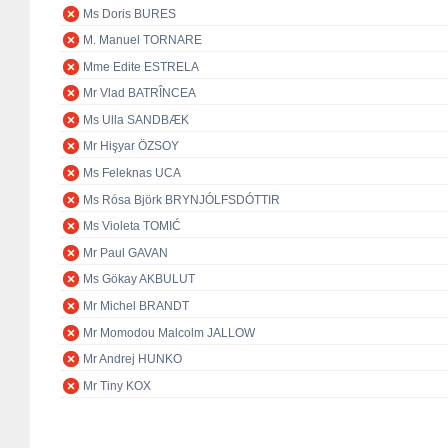
Ms Doris BURES
M. Manuel TORNARE
Mme Edite ESTRELA
Mr Vlad BATRÎNCEA
Ms Ulla SANDBÆK
Mr Hişyar ÖZSOY
Ms Feleknas UCA
Ms Rósa Björk BRYNJÓLFSDÓTTIR
Ms Violeta TOMIĆ
Mr Paul GAVAN
Ms Gökay AKBULUT
Mr Michel BRANDT
Mr Momodou Malcolm JALLOW
Mr Andrej HUNKO
Mr Tiny KOX