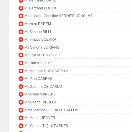
M. Bertrand SORRE
M. Bertrand BOUYX
Mme Marie-Christine VERDIER-JOUCLAS
Ms Arzu ERDEM
Mr Simone BILLI
Mr Filippo SCERRA
Ms Simona SURIANO
Mr Ziya ALTUNYALDIZ
Mr Ulrich OEHME
Mr Maurizio BUCCARELLA
Mr Pino CABRAS
Ms Sabrina DE CARLO
Mr Alvise MANIERO
Mr Alberto RIBOLLA
Mme Martine LEGUILLE BALLOY
Mr Martin HEBNER
Mr Yıldırım Tuğrul TÜRKEŞ