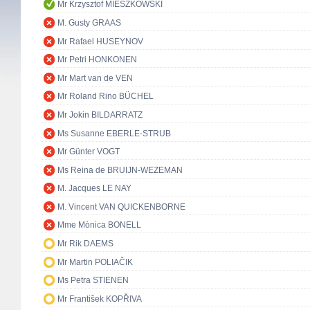
Mr Krzysztof MIESZKOWSKI
M. Gusty GRAAS
Mr Rafael HUSEYNOV
Mr Petri HONKONEN
Mr Mart van de VEN
Mr Roland Rino BÜCHEL
Mr Jokin BILDARRATZ
Ms Susanne EBERLE-STRUB
Mr Günter VOGT
Ms Reina de BRUIJN-WEZEMAN
M. Jacques LE NAY
M. Vincent VAN QUICKENBORNE
Mme Mònica BONELL
Mr Rik DAEMS
Mr Martin POLIAČIK
Ms Petra STIENEN
Mr František KOPŘIVA