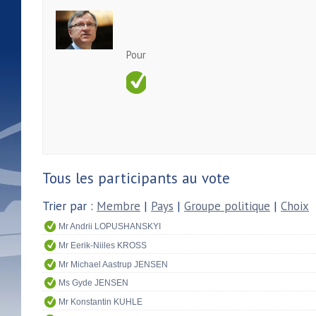
Pour
Tous les participants au vote
Trier par :
Membre
|
Pays
|
Groupe politique
|
Choix
Mr Andrii LOPUSHANSKYI
Mr Eerik-Niiles KROSS
Mr Michael Aastrup JENSEN
Ms Gyde JENSEN
Mr Konstantin KUHLE