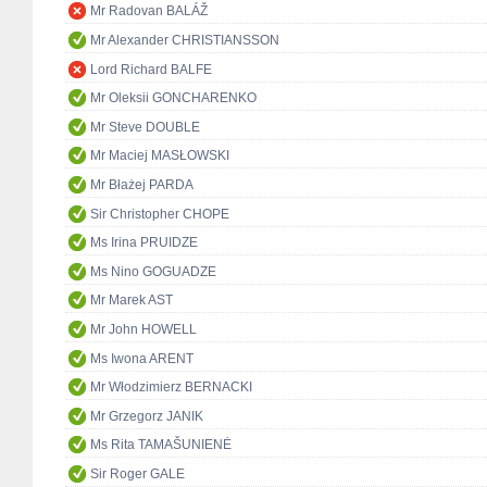
Mr Radovan BALÁŽ
Mr Alexander CHRISTIANSSON
Lord Richard BALFE
Mr Oleksii GONCHARENKO
Mr Steve DOUBLE
Mr Maciej MASŁOWSKI
Mr Błażej PARDA
Sir Christopher CHOPE
Ms Irina PRUIDZE
Ms Nino GOGUADZE
Mr Marek AST
Mr John HOWELL
Ms Iwona ARENT
Mr Włodzimierz BERNACKI
Mr Grzegorz JANIK
Ms Rita TAMAŠUNIENĖ
Sir Roger GALE