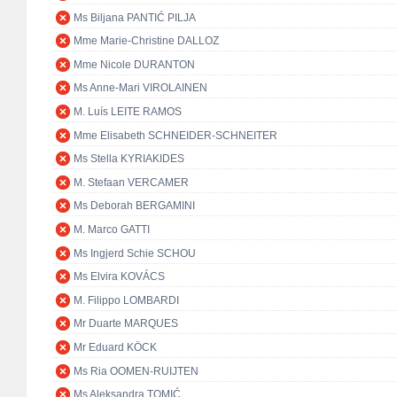
Ms Biljana PANTIĆ PILJA
Mme Marie-Christine DALLOZ
Mme Nicole DURANTON
Ms Anne-Mari VIROLAINEN
M. Luís LEITE RAMOS
Mme Elisabeth SCHNEIDER-SCHNEITER
Ms Stella KYRIAKIDES
M. Stefaan VERCAMER
Ms Deborah BERGAMINI
M. Marco GATTI
Ms Ingjerd Schie SCHOU
Ms Elvira KOVÁCS
M. Filippo LOMBARDI
Mr Duarte MARQUES
Mr Eduard KÖCK
Ms Ria OOMEN-RUIJTEN
Ms Aleksandra TOMIĆ