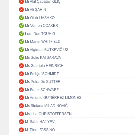
Mr Akif Çağatay KILIÇ
Mr Ali ŞAHİN
Mr Oleh LIASHKO
Mr Vernon COAKER
Lord Don TOUHIG
Mr Martin WHITFIELD
Mr Algirdas BUTKEVIČIUS
Ms Sofio KATSARAVA
Ms Gabriela HEINRICH
Mr Frithjof SCHMIDT
Ms Petra De SUTTER
Mr Frank SCHWABE
Mr Antonio GUTIÉRREZ LIMONES
Ms Stefana MILADINOVIĆ
Ms Lise CHRISTOFFERSEN
M. Sabir HAJIYEV
M. Piero FASSINO