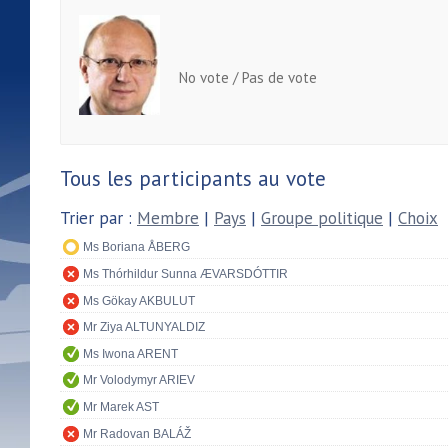
No vote / Pas de vote
Tous les participants au vote
Trier par :
Membre
|
Pays
|
Groupe politique
|
Choix
Ms Boriana ÅBERG
Ms Thórhildur Sunna ÆVARSDÓTTIR
Ms Gökay AKBULUT
Mr Ziya ALTUNYALDIZ
Ms Iwona ARENT
Mr Volodymyr ARIEV
Mr Marek AST
Mr Radovan BALÁŽ