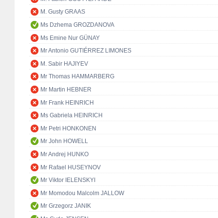
M. Gusty GRAAS
Ms Dzhema GROZDANOVA
Ms Emine Nur GÜNAY
Mr Antonio GUTIÉRREZ LIMONES
M. Sabir HAJIYEV
Mr Thomas HAMMARBERG
Mr Martin HEBNER
Mr Frank HEINRICH
Ms Gabriela HEINRICH
Mr Petri HONKONEN
Mr John HOWELL
Mr Andrej HUNKO
Mr Rafael HUSEYNOV
Mr Viktor IELENSKYI
Mr Momodou Malcolm JALLOW
Mr Grzegorz JANIK