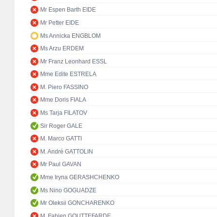
Mr Espen Barth EIDE
Mr Petter EIDE
Ms Annicka ENGBLOM
Ms Arzu ERDEM
Mr Franz Leonhard ESSL
Mme Edite ESTRELA
M. Piero FASSINO
Mme Doris FIALA
Ms Tarja FILATOV
Sir Roger GALE
M. Marco GATTI
M. André GATTOLIN
Mr Paul GAVAN
Mme Iryna GERASHCHENKO
Ms Nino GOGUADZE
Mr Oleksii GONCHARENKO
M. Fabien GOUTTEFARDE