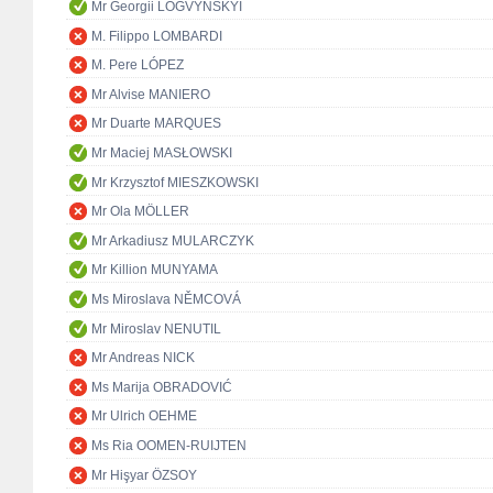
Mr Georgii LOGVYNSKYI
M. Filippo LOMBARDI
M. Pere LÓPEZ
Mr Alvise MANIERO
Mr Duarte MARQUES
Mr Maciej MASŁOWSKI
Mr Krzysztof MIESZKOWSKI
Mr Ola MÖLLER
Mr Arkadiusz MULARCZYK
Mr Killion MUNYAMA
Ms Miroslava NĚMCOVÁ
Mr Miroslav NENUTIL
Mr Andreas NICK
Ms Marija OBRADOVIĆ
Mr Ulrich OEHME
Ms Ria OOMEN-RUIJTEN
Mr Hişyar ÖZSOY