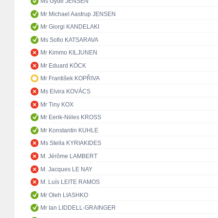
Ms Gyde JENSEN
Mr Michael Aastrup JENSEN
Mr Giorgi KANDELAKI
Ms Sofio KATSARAVA
Mr Kimmo KILJUNEN
Mr Eduard KÖCK
Mr František KOPŘIVA
Ms Elvira KOVÁCS
Mr Tiny KOX
Mr Eerik-Niiles KROSS
Mr Konstantin KUHLE
Ms Stella KYRIAKIDES
M. Jérôme LAMBERT
M. Jacques LE NAY
M. Luís LEITE RAMOS
Mr Oleh LIASHKO
Mr Ian LIDDELL-GRAINGER