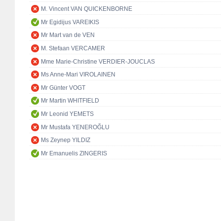
M. Vincent VAN QUICKENBORNE
Mr Egidijus VAREIKIS
Mr Mart van de VEN
M. Stefaan VERCAMER
Mme Marie-Christine VERDIER-JOUCLAS
Ms Anne-Mari VIROLAINEN
Mr Günter VOGT
Mr Martin WHITFIELD
Mr Leonid YEMETS
Mr Mustafa YENEROĞLU
Ms Zeynep YILDIZ
Mr Emanuelis ZINGERIS