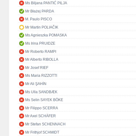
Ms Biljana PANTIĆ PILJA
Mr Błażej PARDA
M. Paulo PISCO
Mr Martin POLIAČIK
Ms Agnieszka POMASKA
Ms Irina PRUIDZE
Mr Roberto RAMPI
Mr Alberto RIBOLLA
Mr Josef RIEF
Ms Maria RIZZOTTI
Mr Ali ŞAHİN
Ms Ulla SANDBÆK
Ms Selin SAYEK BÖKE
Mr Filippo SCERRA
Mr Axel SCHÄFER
Mr Stefan SCHENNACH
Mr Frithjof SCHMIDT