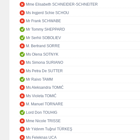
Mme Elisabeth SCHNEIDER-SCHNEITER
Ms Ingjerd Schie SCHOU
Mr Frank SCHWABE
Mr Tommy SHEPPARD
Mr Serhii SOBOLIEV
M. Bertrand SORRE
Ms Olena SOTNYK
Ms Simona SURIANO
Ms Petra De SUTTER
Mr Raivo TAMM
Ms Aleksandra TOMIĆ
Ms Violeta TOMIĆ
M. Manuel TORNARE
Lord Don TOUHIG
Mme Nicole TRISSE
Mr Yıldırım Tuğrul TÜRKEŞ
Ms Feleknas UCA