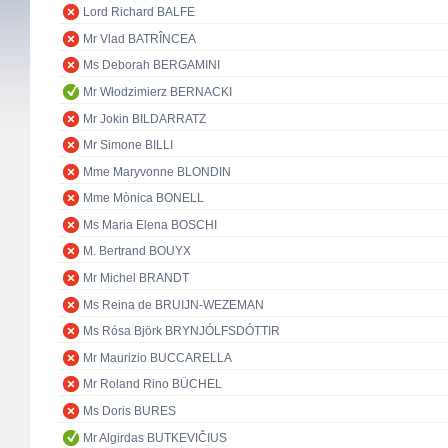
Lord Richard BALFE
Mr Vlad BATRÎNCEA
Ms Deborah BERGAMINI
Mr Włodzimierz BERNACKI
Mr Jokin BILDARRATZ
Mr Simone BILLI
Mme Maryvonne BLONDIN
Mme Mònica BONELL
Ms Maria Elena BOSCHI
M. Bertrand BOUYX
Mr Michel BRANDT
Ms Reina de BRUIJN-WEZEMAN
Ms Rósa Björk BRYNJÓLFSDÓTTIR
Mr Maurizio BUCCARELLA
Mr Roland Rino BÜCHEL
Ms Doris BURES
Mr Algirdas BUTKEVIČIUS