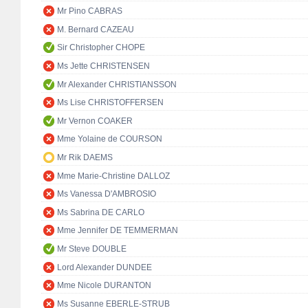
Mr Pino CABRAS
M. Bernard CAZEAU
Sir Christopher CHOPE
Ms Jette CHRISTENSEN
Mr Alexander CHRISTIANSSON
Ms Lise CHRISTOFFERSEN
Mr Vernon COAKER
Mme Yolaine de COURSON
Mr Rik DAEMS
Mme Marie-Christine DALLOZ
Ms Vanessa D'AMBROSIO
Ms Sabrina DE CARLO
Mme Jennifer DE TEMMERMAN
Mr Steve DOUBLE
Lord Alexander DUNDEE
Mme Nicole DURANTON
Ms Susanne EBERLE-STRUB