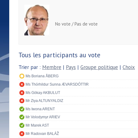
No vote / Pas de vote
Tous les participants au vote
Trier par :
Membre
|
Pays
|
Groupe politique
|
Choix
Ms Boriana ÅBERG
Ms Thórhildur Sunna ÆVARSDÓTTIR
Ms Gökay AKBULUT
Mr Ziya ALTUNYALDIZ
Ms Iwona ARENT
Mr Volodymyr ARIEV
Mr Marek AST
Mr Radovan BALÁŽ