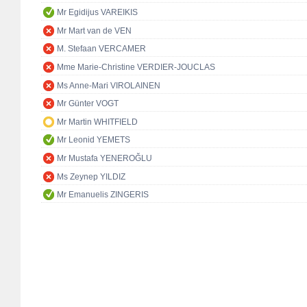
Mr Egidijus VAREIKIS
Mr Mart van de VEN
M. Stefaan VERCAMER
Mme Marie-Christine VERDIER-JOUCLAS
Ms Anne-Mari VIROLAINEN
Mr Günter VOGT
Mr Martin WHITFIELD
Mr Leonid YEMETS
Mr Mustafa YENEROĞLU
Ms Zeynep YILDIZ
Mr Emanuelis ZINGERIS