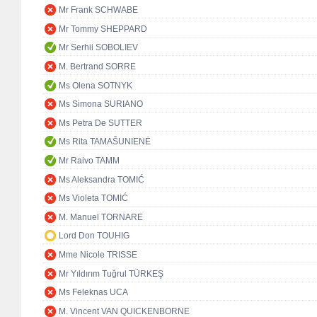
Mr Frank SCHWABE
Mr Tommy SHEPPARD
Mr Serhii SOBOLIEV
M. Bertrand SORRE
Ms Olena SOTNYK
Ms Simona SURIANO
Ms Petra De SUTTER
Ms Rita TAMAŠUNIENĖ
Mr Raivo TAMM
Ms Aleksandra TOMIĆ
Ms Violeta TOMIĆ
M. Manuel TORNARE
Lord Don TOUHIG
Mme Nicole TRISSE
Mr Yıldırım Tuğrul TÜRKEŞ
Ms Feleknas UCA
M. Vincent VAN QUICKENBORNE