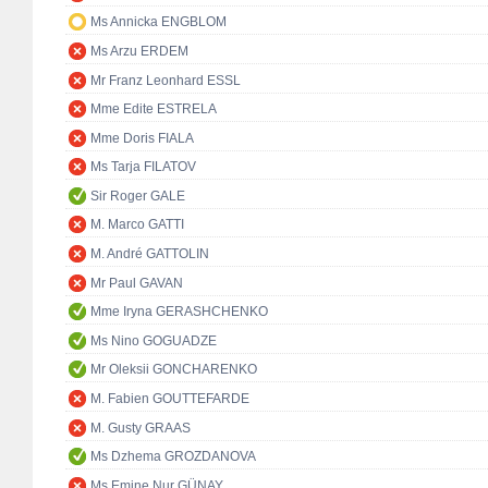
Ms Annicka ENGBLOM
Ms Arzu ERDEM
Mr Franz Leonhard ESSL
Mme Edite ESTRELA
Mme Doris FIALA
Ms Tarja FILATOV
Sir Roger GALE
M. Marco GATTI
M. André GATTOLIN
Mr Paul GAVAN
Mme Iryna GERASHCHENKO
Ms Nino GOGUADZE
Mr Oleksii GONCHARENKO
M. Fabien GOUTTEFARDE
M. Gusty GRAAS
Ms Dzhema GROZDANOVA
Ms Emine Nur GÜNAY