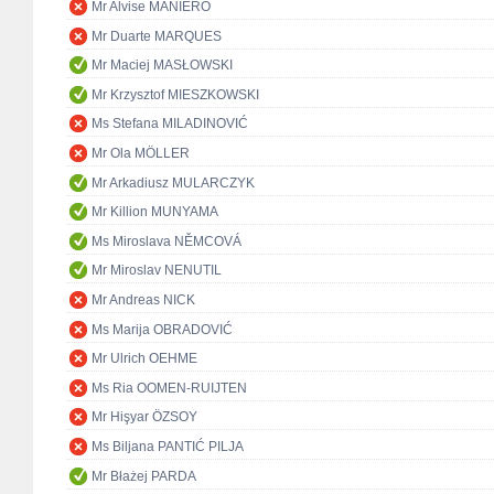
Mr Alvise MANIERO
Mr Duarte MARQUES
Mr Maciej MASŁOWSKI
Mr Krzysztof MIESZKOWSKI
Ms Stefana MILADINOVIĆ
Mr Ola MÖLLER
Mr Arkadiusz MULARCZYK
Mr Killion MUNYAMA
Ms Miroslava NĚMCOVÁ
Mr Miroslav NENUTIL
Mr Andreas NICK
Ms Marija OBRADOVIĆ
Mr Ulrich OEHME
Ms Ria OOMEN-RUIJTEN
Mr Hişyar ÖZSOY
Ms Biljana PANTIĆ PILJA
Mr Błażej PARDA