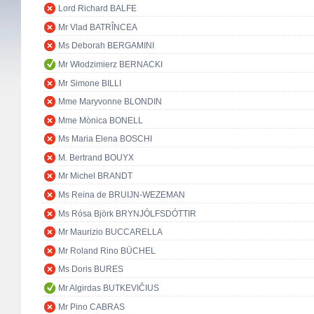
Lord Richard BALFE
Mr Vlad BATRÎNCEA
Ms Deborah BERGAMINI
Mr Włodzimierz BERNACKI
Mr Simone BILLI
Mme Maryvonne BLONDIN
Mme Mònica BONELL
Ms Maria Elena BOSCHI
M. Bertrand BOUYX
Mr Michel BRANDT
Ms Reina de BRUIJN-WEZEMAN
Ms Rósa Björk BRYNJÓLFSDÓTTIR
Mr Maurizio BUCCARELLA
Mr Roland Rino BÜCHEL
Ms Doris BURES
Mr Algirdas BUTKEVIČIUS
Mr Pino CABRAS