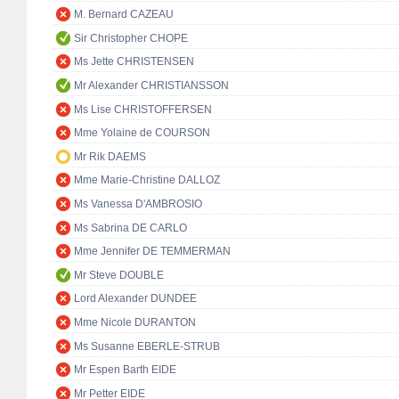
M. Bernard CAZEAU
Sir Christopher CHOPE
Ms Jette CHRISTENSEN
Mr Alexander CHRISTIANSSON
Ms Lise CHRISTOFFERSEN
Mme Yolaine de COURSON
Mr Rik DAEMS
Mme Marie-Christine DALLOZ
Ms Vanessa D'AMBROSIO
Ms Sabrina DE CARLO
Mme Jennifer DE TEMMERMAN
Mr Steve DOUBLE
Lord Alexander DUNDEE
Mme Nicole DURANTON
Ms Susanne EBERLE-STRUB
Mr Espen Barth EIDE
Mr Petter EIDE