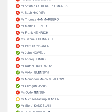
Mr Antonio GUTIÉRREZ LIMONES
M. Sabir HAJIYEV
Mr Thomas HAMMARBERG
Mr Martin HEBNER
Mr Frank HEINRICH
Ms Gabriela HEINRICH
Mr Petri HONKONEN
Mr John HOWELL
Mr Andrej HUNKO
Mr Rafael HUSEYNOV
Mr Viktor IELENSKYI
Mr Momodou Malcolm JALLOW
Mr Grzegorz JANIK
Ms Gyde JENSEN
Mr Michael Aastrup JENSEN
Mr Giorgi KANDELAKI