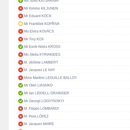
Ms Sofio KATSARAVA
Mr Kimmo KILJUNEN
Mr Eduard KÖCK
Mr František KOPŘIVA
Ms Elvira KOVÁCS
Mr Tiny KOX
Mr Eerik-Niiles KROSS
Ms Stella KYRIAKIDES
M. Jérôme LAMBERT
M. Jacques LE NAY
Mme Martine LEGUILLE BALLOY
Mr Oleh LIASHKO
Mr Ian LIDDELL-GRAINGER
Mr Georgii LOGVYNSKYI
M. Filippo LOMBARDI
M. Pere LÓPEZ
M. Jacques MAIRE