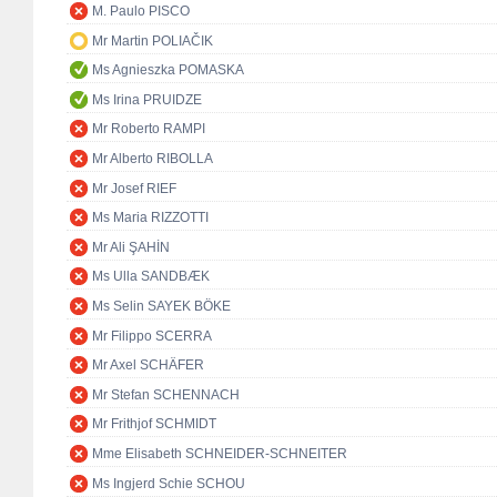
M. Paulo PISCO
Mr Martin POLIAČIK
Ms Agnieszka POMASKA
Ms Irina PRUIDZE
Mr Roberto RAMPI
Mr Alberto RIBOLLA
Mr Josef RIEF
Ms Maria RIZZOTTI
Mr Ali ŞAHİN
Ms Ulla SANDBÆK
Ms Selin SAYEK BÖKE
Mr Filippo SCERRA
Mr Axel SCHÄFER
Mr Stefan SCHENNACH
Mr Frithjof SCHMIDT
Mme Elisabeth SCHNEIDER-SCHNEITER
Ms Ingjerd Schie SCHOU