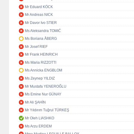
Mr Eduard KÖCK
Mr Andreas NICK
Mr Davor Ivo STIER
Ms Aleksandra TOMIĆ
Ms Boriana ÅBERG
Mr Josef RIEF
Mr Frank HEINRICH
Ms Maria RIZZOTTI
Ms Annicka ENGBLOM
Ms Zeynep YILDIZ
Mr Mustafa YENEROĞLU
Ms Emine Nur GÜNAY
Mr Ali ŞAHİN
Mr Yıldırım Tuğrul TÜRKEŞ
Mr Oleh LIASHKO
Ms Arzu ERDEM