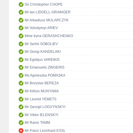
Sir Christopher CHOPE
Mr Ian LIDDELL-GRAINGER
Mr Arkadiusz MULARCZYK
Mr Volodymyr ARIEV
Mme Iryna GERASHCHENKO
Mr Serhii SOBOLIEV
Mr Giorgi KANDELAKI
Mr Egidijus VAREIKIS
Mr Emanuelis ZINGERIS
Ms Agnieszka POMASKA
Mr Boryslav BEREZA
Mr Killion MUNYAMA
Mr Leonid YEMETS
Mr Georgii LOGVYNSKYI
Mr Viktor IELENSKYI
Mr Raivo TAMM
Mr Franz Leonhard ESSL