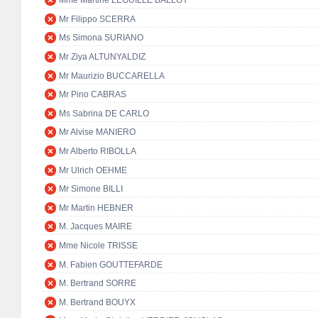
Mme Martine LEGUILLE BALLOY
Mr Filippo SCERRA
Ms Simona SURIANO
Mr Ziya ALTUNYALDIZ
Mr Maurizio BUCCARELLA
Mr Pino CABRAS
Ms Sabrina DE CARLO
Mr Alvise MANIERO
Mr Alberto RIBOLLA
Mr Ulrich OEHME
Mr Simone BILLI
Mr Martin HEBNER
M. Jacques MAIRE
Mme Nicole TRISSE
M. Fabien GOUTTEFARDE
M. Bertrand SORRE
M. Bertrand BOUYX