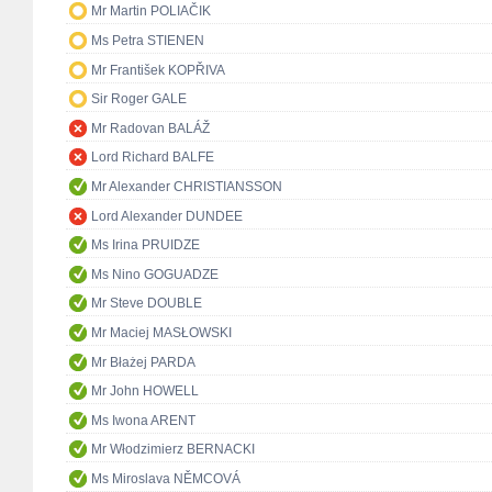
Mr Martin POLIAČIK
Ms Petra STIENEN
Mr František KOPŘIVA
Sir Roger GALE
Mr Radovan BALÁŽ
Lord Richard BALFE
Mr Alexander CHRISTIANSSON
Lord Alexander DUNDEE
Ms Irina PRUIDZE
Ms Nino GOGUADZE
Mr Steve DOUBLE
Mr Maciej MASŁOWSKI
Mr Błażej PARDA
Mr John HOWELL
Ms Iwona ARENT
Mr Włodzimierz BERNACKI
Ms Miroslava NĚMCOVÁ