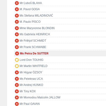
Mr Ľuboš BLAHA
M. Pavol GOGA
Ms Stefana MILADINOVIĆ
M. Paulo PISCO
Mme Maryvonne BLONDIN
Ms Gabriela HEINRICH
Mr Frithjof SCHMIDT
Mr Frank SCHWABE
Ms Petra De SUTTER
Lord Don TOUHIG
Mr Martin WHITFIELD
Mr Hişyar ÖZSOY
Ms Feleknas UCA
Mr Andrej HUNKO
Mr Tiny KOX
Mr Momodou Malcolm JALLOW
Mr Paul GAVAN