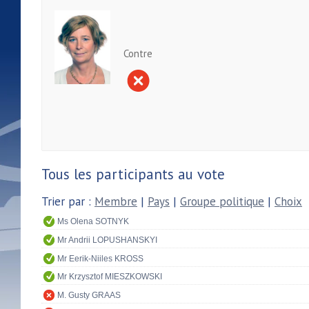
Contre
Tous les participants au vote
Trier par :
Membre
|
Pays
|
Groupe politique
|
Choix
Ms Olena SOTNYK
Mr Andrii LOPUSHANSKYI
Mr Eerik-Niiles KROSS
Mr Krzysztof MIESZKOWSKI
M. Gusty GRAAS