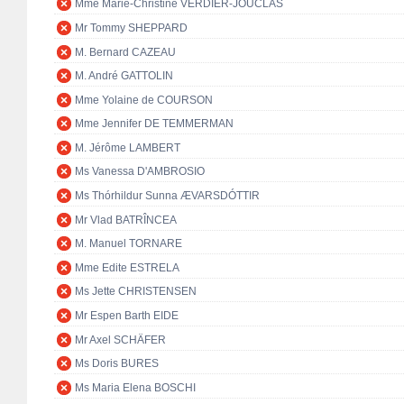
Mme Marie-Christine VERDIER-JOUCLAS
Mr Tommy SHEPPARD
M. Bernard CAZEAU
M. André GATTOLIN
Mme Yolaine de COURSON
Mme Jennifer DE TEMMERMAN
M. Jérôme LAMBERT
Ms Vanessa D'AMBROSIO
Ms Thórhildur Sunna ÆVARSDÓTTIR
Mr Vlad BATRÎNCEA
M. Manuel TORNARE
Mme Edite ESTRELA
Ms Jette CHRISTENSEN
Mr Espen Barth EIDE
Mr Axel SCHÄFER
Ms Doris BURES
Ms Maria Elena BOSCHI