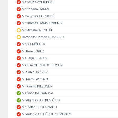
Ms Selin SAYEK BÖKE
Mr Roberto RAMPI
Mme Josée LORSCHÉ
Mr Thomas HAMMARBERG
Mr Miroslav NENUTIL
Baroness Doreen E. MASSEY
Mr Ola MÖLLER
M. Pere LÓPEZ
Ms Tarja FILATOV
Ms Lise CHRISTOFFERSEN
M. Sabir HAJIYEV
M. Piero FASSINO
Mr Kimmo KILJUNEN
Ms Sofio KATSARAVA
Mr Algirdas BUTKEVIČIUS
Mr Stefan SCHENNACH
Mr Antonio GUTIÉRREZ LIMONES