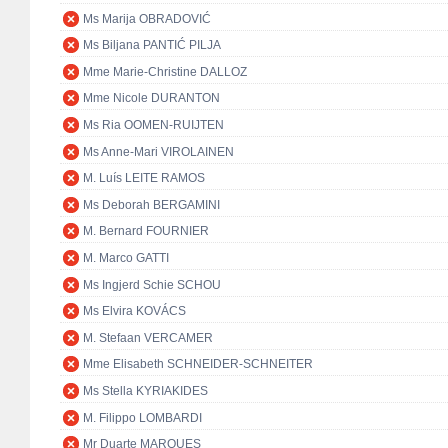
Ms Marija OBRADOVIĆ
Ms Biljana PANTIĆ PILJA
Mme Marie-Christine DALLOZ
Mme Nicole DURANTON
Ms Ria OOMEN-RUIJTEN
Ms Anne-Mari VIROLAINEN
M. Luís LEITE RAMOS
Ms Deborah BERGAMINI
M. Bernard FOURNIER
M. Marco GATTI
Ms Ingjerd Schie SCHOU
Ms Elvira KOVÁCS
M. Stefaan VERCAMER
Mme Elisabeth SCHNEIDER-SCHNEITER
Ms Stella KYRIAKIDES
M. Filippo LOMBARDI
Mr Duarte MARQUES