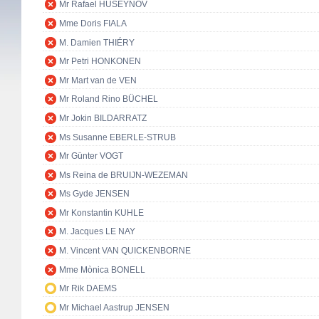
Mr Rafael HUSEYNOV
Mme Doris FIALA
M. Damien THIÉRY
Mr Petri HONKONEN
Mr Mart van de VEN
Mr Roland Rino BÜCHEL
Mr Jokin BILDARRATZ
Ms Susanne EBERLE-STRUB
Mr Günter VOGT
Ms Reina de BRUIJN-WEZEMAN
Ms Gyde JENSEN
Mr Konstantin KUHLE
M. Jacques LE NAY
M. Vincent VAN QUICKENBORNE
Mme Mònica BONELL
Mr Rik DAEMS
Mr Michael Aastrup JENSEN