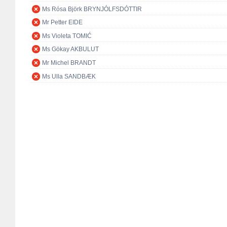
Ms Rósa Björk BRYNJÓLFSDÓTTIR
Mr Petter EIDE
Ms Violeta TOMIĆ
Ms Gökay AKBULUT
Mr Michel BRANDT
Ms Ulla SANDBÆK