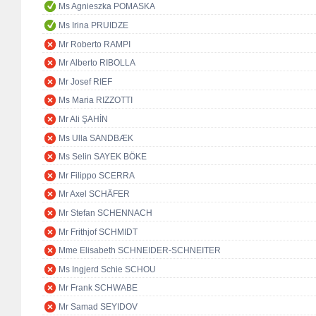
Ms Agnieszka POMASKA
Ms Irina PRUIDZE
Mr Roberto RAMPI
Mr Alberto RIBOLLA
Mr Josef RIEF
Ms Maria RIZZOTTI
Mr Ali ŞAHİN
Ms Ulla SANDBÆK
Ms Selin SAYEK BÖKE
Mr Filippo SCERRA
Mr Axel SCHÄFER
Mr Stefan SCHENNACH
Mr Frithjof SCHMIDT
Mme Elisabeth SCHNEIDER-SCHNEITER
Ms Ingjerd Schie SCHOU
Mr Frank SCHWABE
Mr Samad SEYIDOV