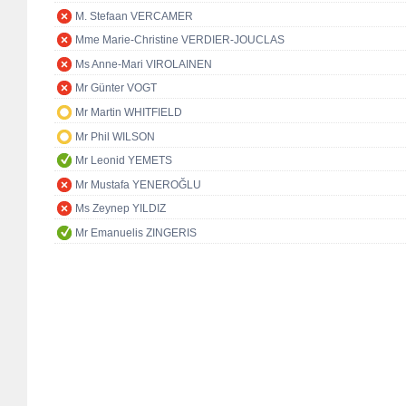
M. Stefaan VERCAMER
Mme Marie-Christine VERDIER-JOUCLAS
Ms Anne-Mari VIROLAINEN
Mr Günter VOGT
Mr Martin WHITFIELD
Mr Phil WILSON
Mr Leonid YEMETS
Mr Mustafa YENEROĞLU
Ms Zeynep YILDIZ
Mr Emanuelis ZINGERIS