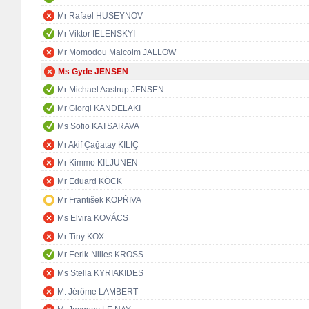
Mr Rafael HUSEYNOV
Mr Viktor IELENSKYI
Mr Momodou Malcolm JALLOW
Ms Gyde JENSEN
Mr Michael Aastrup JENSEN
Mr Giorgi KANDELAKI
Ms Sofio KATSARAVA
Mr Akif Çağatay KILIÇ
Mr Kimmo KILJUNEN
Mr Eduard KÖCK
Mr František KOPŘIVA
Ms Elvira KOVÁCS
Mr Tiny KOX
Mr Eerik-Niiles KROSS
Ms Stella KYRIAKIDES
M. Jérôme LAMBERT