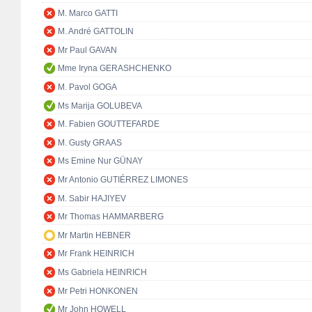
M. Marco GATTI
M. André GATTOLIN
Mr Paul GAVAN
Mme Iryna GERASHCHENKO
M. Pavol GOGA
Ms Marija GOLUBEVA
M. Fabien GOUTTEFARDE
M. Gusty GRAAS
Ms Emine Nur GÜNAY
Mr Antonio GUTIÉRREZ LIMONES
M. Sabir HAJIYEV
Mr Thomas HAMMARBERG
Mr Martin HEBNER
Mr Frank HEINRICH
Ms Gabriela HEINRICH
Mr Petri HONKONEN
Mr John HOWELL