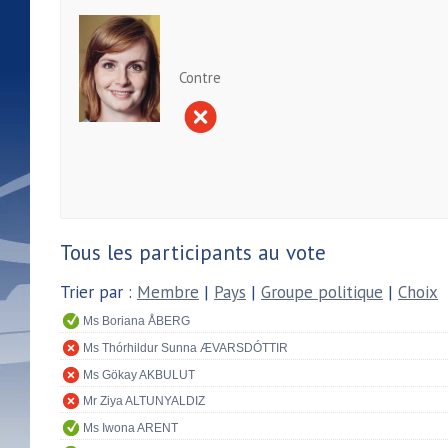
Contre
Tous les participants au vote
Trier par :
Membre
|
Pays
|
Groupe politique
|
Choix
Ms Boriana ÅBERG
Ms Thórhildur Sunna ÆVARSDÓTTIR
Ms Gökay AKBULUT
Mr Ziya ALTUNYALDIZ
Ms Iwona ARENT