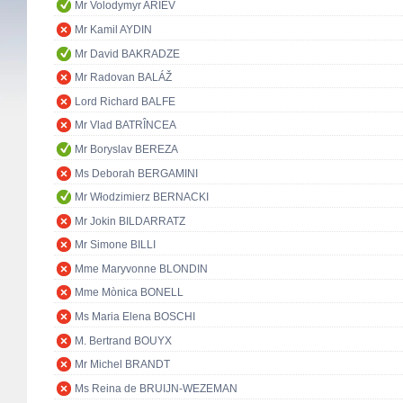
Mr Volodymyr ARIEV
Mr Kamil AYDIN
Mr David BAKRADZE
Mr Radovan BALÁŽ
Lord Richard BALFE
Mr Vlad BATRÎNCEA
Mr Boryslav BEREZA
Ms Deborah BERGAMINI
Mr Włodzimierz BERNACKI
Mr Jokin BILDARRATZ
Mr Simone BILLI
Mme Maryvonne BLONDIN
Mme Mònica BONELL
Ms Maria Elena BOSCHI
M. Bertrand BOUYX
Mr Michel BRANDT
Ms Reina de BRUIJN-WEZEMAN