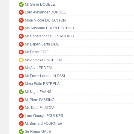
Mr Steve DOUBLE
Lord Alexander DUNDEE
Mme Nicole DURANTON
Ms Susanne EBERLE-STRUB
Mr Constantinos EFSTATHIOU
Mr Espen Barth EIDE
Mr Petter EIDE
Ms Annicka ENGBLOM
Ms Arzu ERDEM
Mr Franz Leonhard ESSL
Mme Edite ESTRELA
Mr Nigel EVANS
M. Piero FASSINO
Ms Tarja FILATOV
Lord George FOULKES
M. Bernard FOURNIER
Sir Roger GALE