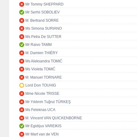
Mr Tommy SHEPPARD
Mr Serhii SOBOLIEV
M. Bertrand SORRE
Ms Simona SURIANO
Ms Petra De SUTTER
Mr Raivo TAMM
M. Damien THIÉRY
Ms Aleksandra TOMIĆ
Ms Violeta TOMIĆ
M. Manuel TORNARE
Lord Don TOUHIG
Mme Nicole TRISSE
Mr Yıldırım Tuğrul TÜRKEŞ
Ms Feleknas UCA
M. Vincent VAN QUICKENBORNE
Mr Egidijus VAREIKIS
Mr Mart van de VEN