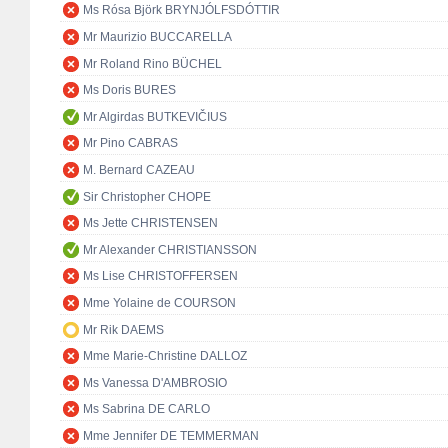
Ms Rósa Björk BRYNJÓLFSDÓTTIR
Mr Maurizio BUCCARELLA
Mr Roland Rino BÜCHEL
Ms Doris BURES
Mr Algirdas BUTKEVIČIUS
Mr Pino CABRAS
M. Bernard CAZEAU
Sir Christopher CHOPE
Ms Jette CHRISTENSEN
Mr Alexander CHRISTIANSSON
Ms Lise CHRISTOFFERSEN
Mme Yolaine de COURSON
Mr Rik DAEMS
Mme Marie-Christine DALLOZ
Ms Vanessa D'AMBROSIO
Ms Sabrina DE CARLO
Mme Jennifer DE TEMMERMAN