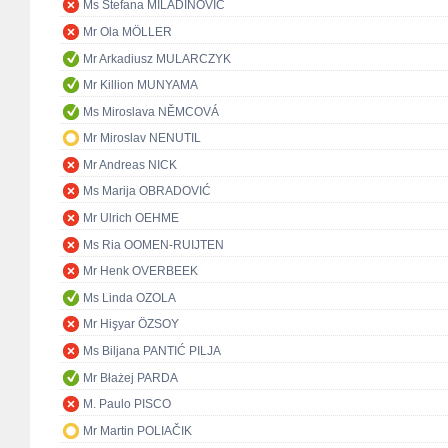
Ms Stefana MILADINOVIĆ
Mr Ola MÖLLER
Mr Arkadiusz MULARCZYK
Mr Killion MUNYAMA
Ms Miroslava NĚMCOVÁ
Mr Miroslav NENUTIL
Mr Andreas NICK
Ms Marija OBRADOVIĆ
Mr Ulrich OEHME
Ms Ria OOMEN-RUIJTEN
Mr Henk OVERBEEK
Ms Linda OZOLA
Mr Hişyar ÖZSOY
Ms Biljana PANTIĆ PILJA
Mr Błażej PARDA
M. Paulo PISCO
Mr Martin POLIAČIK