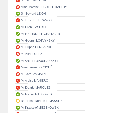
M. Jacques LE NAY
Mme Martine LEGUILLE BALLOY
Sir Edward LEIGH
M. Luís LEITE RAMOS
Mr Oleh LIASHKO
Mr Ian LIDDELL-GRAINGER
Mr Georgii LOGVYNSKYI
M. Filippo LOMBARDI
M. Pere LÓPEZ
Mr Andrii LOPUSHANSKYI
Mme Josée LORSCHÉ
M. Jacques MAIRE
Mr Alvise MANIERO
Mr Duarte MARQUES
Mr Maciej MASŁOWSKI
Baroness Doreen E. MASSEY
Mr Krzysztof MIESZKOWSKI