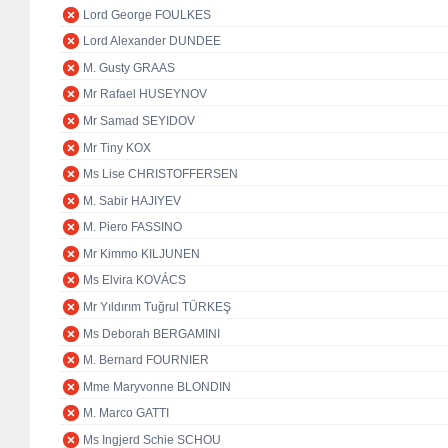
Lord George FOULKES
Lord Alexander DUNDEE
M. Gusty GRAAS
Mr Rafael HUSEYNOV
Mr Samad SEYIDOV
Mr Tiny KOX
Ms Lise CHRISTOFFERSEN
M. Sabir HAJIYEV
M. Piero FASSINO
Mr Kimmo KILJUNEN
Ms Elvira KOVÁCS
Mr Yıldırım Tuğrul TÜRKEŞ
Ms Deborah BERGAMINI
M. Bernard FOURNIER
Mme Maryvonne BLONDIN
M. Marco GATTI
Ms Ingjerd Schie SCHOU