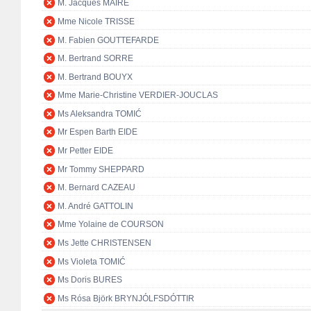
M. Jacques MAIRE
Mme Nicole TRISSE
M. Fabien GOUTTEFARDE
M. Bertrand SORRE
M. Bertrand BOUYX
Mme Marie-Christine VERDIER-JOUCLAS
Ms Aleksandra TOMIĆ
Mr Espen Barth EIDE
Mr Petter EIDE
Mr Tommy SHEPPARD
M. Bernard CAZEAU
M. André GATTOLIN
Mme Yolaine de COURSON
Ms Jette CHRISTENSEN
Ms Violeta TOMIĆ
Ms Doris BURES
Ms Rósa Björk BRYNJÓLFSDÓTTIR