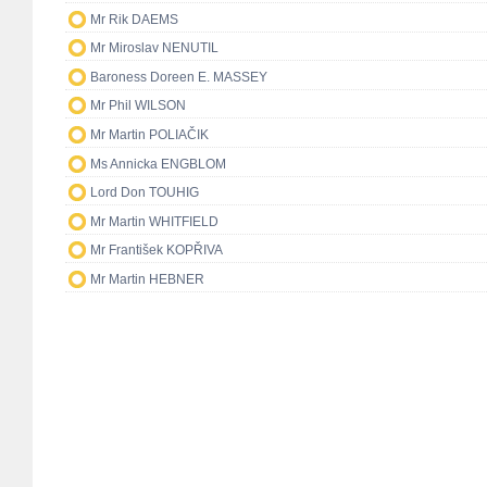
Mr Rik DAEMS
Mr Miroslav NENUTIL
Baroness Doreen E. MASSEY
Mr Phil WILSON
Mr Martin POLIAČIK
Ms Annicka ENGBLOM
Lord Don TOUHIG
Mr Martin WHITFIELD
Mr František KOPŘIVA
Mr Martin HEBNER