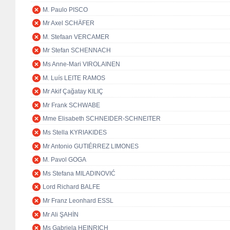
M. Paulo PISCO
Mr Axel SCHÄFER
M. Stefaan VERCAMER
Mr Stefan SCHENNACH
Ms Anne-Mari VIROLAINEN
M. Luís LEITE RAMOS
Mr Akif Çağatay KILIÇ
Mr Frank SCHWABE
Mme Elisabeth SCHNEIDER-SCHNEITER
Ms Stella KYRIAKIDES
Mr Antonio GUTIÉRREZ LIMONES
M. Pavol GOGA
Ms Stefana MILADINOVIĆ
Lord Richard BALFE
Mr Franz Leonhard ESSL
Mr Ali ŞAHİN
Ms Gabriela HEINRICH