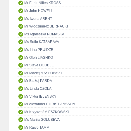
Mr Eerik-Niiles KROSS
Mr John HOWELL
Ms Iwona ARENT
Mr Włodzimierz BERNACKI
Ms Agnieszka POMASKA
Ms Sofio KATSARAVA
Ms Irina PRUIDZE
Mr Oleh LIASHKO
Mr Steve DOUBLE
Mr Maciej MASŁOWSKI
Mr Błażej PARDA
Ms Linda OZOLA
Mr Viktor IELENSKYI
Mr Alexander CHRISTIANSSON
Mr Krzysztof MIESZKOWSKI
Ms Marija GOLUBEVA
Mr Raivo TAMM