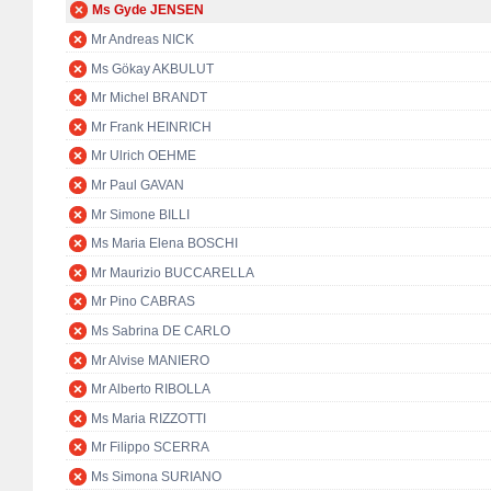
Ms Gyde JENSEN
Mr Andreas NICK
Ms Gökay AKBULUT
Mr Michel BRANDT
Mr Frank HEINRICH
Mr Ulrich OEHME
Mr Paul GAVAN
Mr Simone BILLI
Ms Maria Elena BOSCHI
Mr Maurizio BUCCARELLA
Mr Pino CABRAS
Ms Sabrina DE CARLO
Mr Alvise MANIERO
Mr Alberto RIBOLLA
Ms Maria RIZZOTTI
Mr Filippo SCERRA
Ms Simona SURIANO