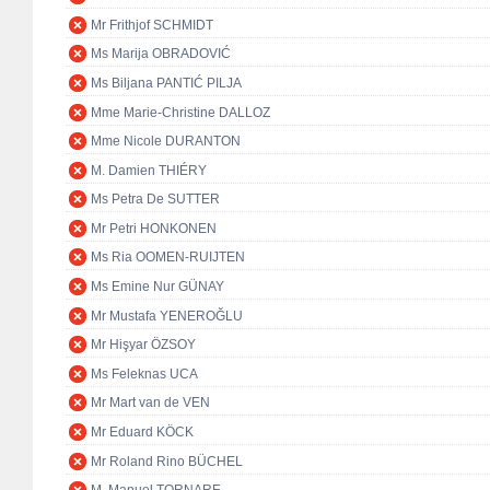
Mr Frithjof SCHMIDT
Ms Marija OBRADOVIĆ
Ms Biljana PANTIĆ PILJA
Mme Marie-Christine DALLOZ
Mme Nicole DURANTON
M. Damien THIÉRY
Ms Petra De SUTTER
Mr Petri HONKONEN
Ms Ria OOMEN-RUIJTEN
Ms Emine Nur GÜNAY
Mr Mustafa YENEROĞLU
Mr Hişyar ÖZSOY
Ms Feleknas UCA
Mr Mart van de VEN
Mr Eduard KÖCK
Mr Roland Rino BÜCHEL