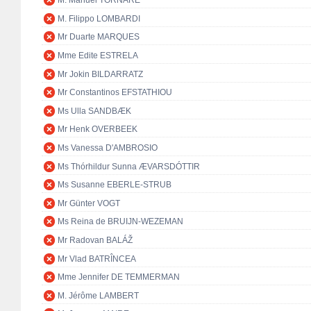
M. Manuel TORNARE
M. Filippo LOMBARDI
Mr Duarte MARQUES
Mme Edite ESTRELA
Mr Jokin BILDARRATZ
Mr Constantinos EFSTATHIOU
Ms Ulla SANDBÆK
Mr Henk OVERBEEK
Ms Vanessa D'AMBROSIO
Ms Thórhildur Sunna ÆVARSDÓTTIR
Ms Susanne EBERLE-STRUB
Mr Günter VOGT
Ms Reina de BRUIJN-WEZEMAN
Mr Radovan BALÁŽ
Mr Vlad BATRÎNCEA
Mme Jennifer DE TEMMERMAN
M. Jérôme LAMBERT