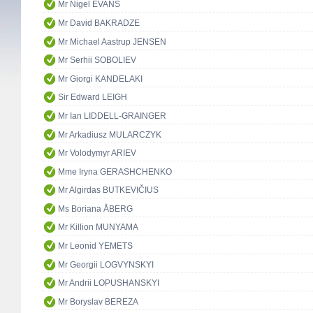
Mr Nigel EVANS
Mr David BAKRADZE
Mr Michael Aastrup JENSEN
Mr Serhii SOBOLIEV
Mr Giorgi KANDELAKI
Sir Edward LEIGH
Mr Ian LIDDELL-GRAINGER
Mr Arkadiusz MULARCZYK
Mr Volodymyr ARIEV
Mme Iryna GERASHCHENKO
Mr Algirdas BUTKEVIČIUS
Ms Boriana ÅBERG
Mr Killion MUNYAMA
Mr Leonid YEMETS
Mr Georgii LOGVYNSKYI
Mr Andrii LOPUSHANSKYI
Mr Boryslav BEREZA