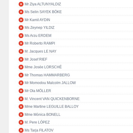
Mr Ziya ALTUNYALDIZ
Ms Selin SAYEK BÖKE
Mr Kamil AYDIN
Ms Zeynep YILDIZ
Ms Arzu ERDEM
Mr Roberto RAMPI
M. Jacques LE NAY
Mr Josef RIEF
Mme Josée LORSCHÉ
Mr Thomas HAMMARBERG
Mr Momodou Malcolm JALLOW
Mr Ola MÖLLER
M. Vincent VAN QUICKENBORNE
Mme Martine LEGUILLE BALLOY
Mme Mònica BONELL
M. Pere LÓPEZ
Ms Tarja FILATOV