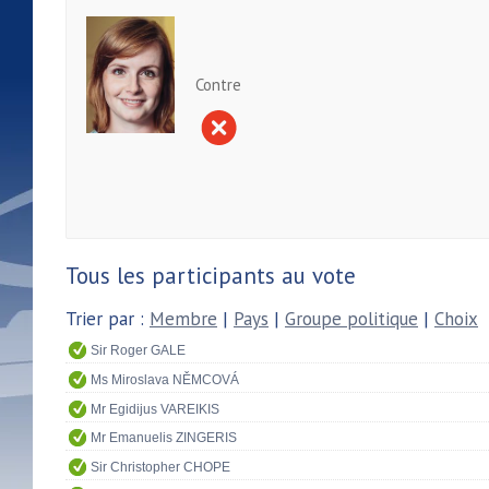
Contre
Tous les participants au vote
Trier par :
Membre
|
Pays
|
Groupe politique
|
Choix
Sir Roger GALE
Ms Miroslava NĚMCOVÁ
Mr Egidijus VAREIKIS
Mr Emanuelis ZINGERIS
Sir Christopher CHOPE