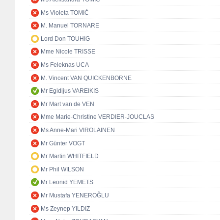
Ms Violeta TOMIĆ
M. Manuel TORNARE
Lord Don TOUHIG
Mme Nicole TRISSE
Ms Feleknas UCA
M. Vincent VAN QUICKENBORNE
Mr Egidijus VAREIKIS
Mr Mart van de VEN
Mme Marie-Christine VERDIER-JOUCLAS
Ms Anne-Mari VIROLAINEN
Mr Günter VOGT
Mr Martin WHITFIELD
Mr Phil WILSON
Mr Leonid YEMETS
Mr Mustafa YENEROĞLU
Ms Zeynep YILDIZ