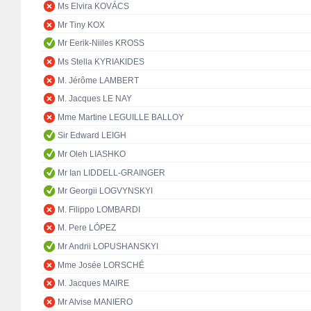
Ms Elvira KOVÁCS
Mr Tiny KOX
Mr Eerik-Niiles KROSS
Ms Stella KYRIAKIDES
M. Jérôme LAMBERT
M. Jacques LE NAY
Mme Martine LEGUILLE BALLOY
Sir Edward LEIGH
Mr Oleh LIASHKO
Mr Ian LIDDELL-GRAINGER
Mr Georgii LOGVYNSKYI
M. Filippo LOMBARDI
M. Pere LÓPEZ
Mr Andrii LOPUSHANSKYI
Mme Josée LORSCHÉ
M. Jacques MAIRE
Mr Alvise MANIERO