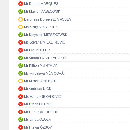
Mr Duarte MARQUES
Mr Maciej MASŁOWSKI
Baroness Doreen E. MASSEY
Ms Kerry McCARTHY
Mr Krzysztof MIESZKOWSKI
Ms Stefana MILADINOVIĆ
Mr Ola MÖLLER
Mr Arkadiusz MULARCZYK
Mr Killion MUNYAMA
Ms Miroslava NĚMCOVÁ
Mr Miroslav NENUTIL
Mr Andreas NICK
Ms Marija OBRADOVIĆ
Mr Ulrich OEHME
Mr Henk OVERBEEK
Ms Linda OZOLA
Mr Hişyar ÖZSOY