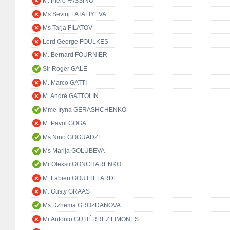
M. Piero FASSINO
Ms Sevinj FATALIYEVA
Ms Tarja FILATOV
Lord George FOULKES
M. Bernard FOURNIER
Sir Roger GALE
M. Marco GATTI
M. André GATTOLIN
Mme Iryna GERASHCHENKO
M. Pavol GOGA
Ms Nino GOGUADZE
Ms Marija GOLUBEVA
Mr Oleksii GONCHARENKO
M. Fabien GOUTTEFARDE
M. Gusty GRAAS
Ms Dzhema GROZDANOVA
Mr Antonio GUTIÉRREZ LIMONES