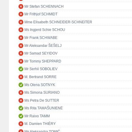
Mr Stefan SCHENNACH
Mr Frithjof SCHMIDT
Mme Elisabeth SCHNEIDER-SCHNEITER
Ms Ingjerd Schie SCHOU
Mr Frank SCHWABE
Mr Aleksandar ŠEŠELJ
Mr Samad SEYIDOV
Mr Tommy SHEPPARD
Mr Serhii SOBOLIEV
M. Bertrand SORRE
Ms Olena SOTNYK
Ms Simona SURIANO
Ms Petra De SUTTER
Ms Rita TAMAŠUNIENĖ
Mr Raivo TAMM
M. Damien THIÉRY
Ms Aleksandra TOMIĆ