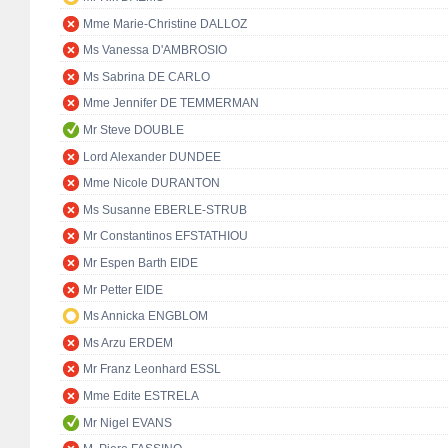
Mme Marie-Christine DALLOZ
Ms Vanessa D'AMBROSIO
Ms Sabrina DE CARLO
Mme Jennifer DE TEMMERMAN
Mr Steve DOUBLE
Lord Alexander DUNDEE
Mme Nicole DURANTON
Ms Susanne EBERLE-STRUB
Mr Constantinos EFSTATHIOU
Mr Espen Barth EIDE
Mr Petter EIDE
Ms Annicka ENGBLOM
Ms Arzu ERDEM
Mr Franz Leonhard ESSL
Mme Edite ESTRELA
Mr Nigel EVANS