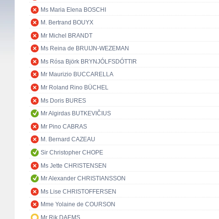
Ms Maria Elena BOSCHI
M. Bertrand BOUYX
Mr Michel BRANDT
Ms Reina de BRUIJN-WEZEMAN
Ms Rósa Björk BRYNJÓLFSDÓTTIR
Mr Maurizio BUCCARELLA
Mr Roland Rino BÜCHEL
Ms Doris BURES
Mr Algirdas BUTKEVIČIUS
Mr Pino CABRAS
M. Bernard CAZEAU
Sir Christopher CHOPE
Ms Jette CHRISTENSEN
Mr Alexander CHRISTIANSSON
Ms Lise CHRISTOFFERSEN
Mme Yolaine de COURSON
Mr Rik DAEMS