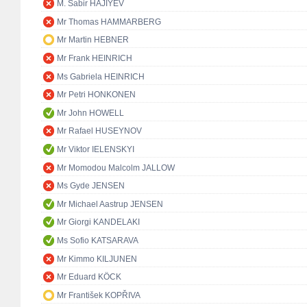
M. Sabir HAJIYEV
Mr Thomas HAMMARBERG
Mr Martin HEBNER
Mr Frank HEINRICH
Ms Gabriela HEINRICH
Mr Petri HONKONEN
Mr John HOWELL
Mr Rafael HUSEYNOV
Mr Viktor IELENSKYI
Mr Momodou Malcolm JALLOW
Ms Gyde JENSEN
Mr Michael Aastrup JENSEN
Mr Giorgi KANDELAKI
Ms Sofio KATSARAVA
Mr Kimmo KILJUNEN
Mr Eduard KÖCK
Mr František KOPŘIVA