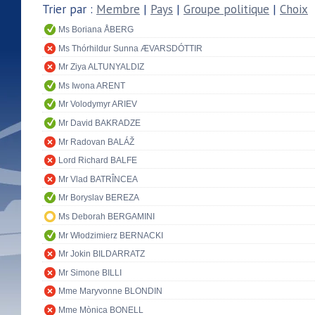
Trier par :
Membre
|
Pays
|
Groupe politique
|
Choix
Ms Boriana ÅBERG
Ms Thórhildur Sunna ÆVARSDÓTTIR
Mr Ziya ALTUNYALDIZ
Ms Iwona ARENT
Mr Volodymyr ARIEV
Mr David BAKRADZE
Mr Radovan BALÁŽ
Lord Richard BALFE
Mr Vlad BATRÎNCEA
Mr Boryslav BEREZA
Ms Deborah BERGAMINI
Mr Włodzimierz BERNACKI
Mr Jokin BILDARRATZ
Mr Simone BILLI
Mme Maryvonne BLONDIN
Mme Mònica BONELL