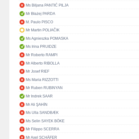
Ms Biljana PANTIĆ PILJA
Mr Błażej PARDA
M. Paulo PISCO
Mr Martin POLIAČIK
Ms Agnieszka POMASKA
Ms Irina PRUIDZE
Mr Roberto RAMPI
Mr Alberto RIBOLLA
Mr Josef RIEF
Ms Maria RIZZOTTI
Mr Ruben RUBINYAN
Mr Indrek SAAR
Mr Ali ŞAHİN
Ms Ulla SANDBÆK
Ms Selin SAYEK BÖKE
Mr Filippo SCERRA
Mr Axel SCHÄFER