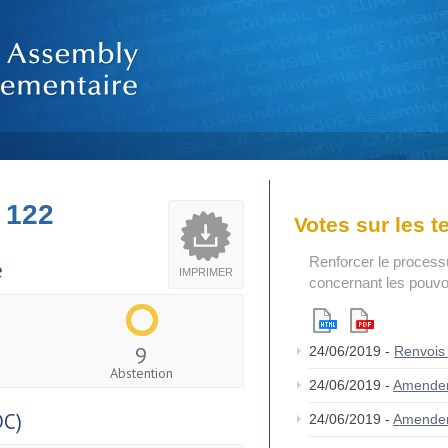
 122
Votes sur les 
Renforcer le process
e
IMPRIMER
concernant les pouvoi
9
24/06/2019 -
Renvois
Abstention
24/06/2019 -
Amende
DC)
24/06/2019 -
Amende