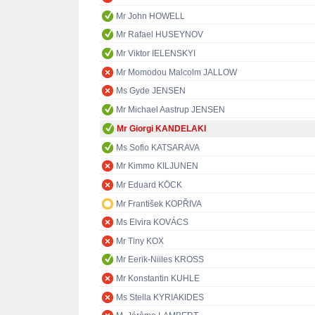
Mr John HOWELL
Mr Rafael HUSEYNOV
Mr Viktor IELENSKYI
Mr Momodou Malcolm JALLOW
Ms Gyde JENSEN
Mr Michael Aastrup JENSEN
Mr Giorgi KANDELAKI
Ms Sofio KATSARAVA
Mr Kimmo KILJUNEN
Mr Eduard KÖCK
Mr František KOPŘIVA
Ms Elvira KOVÁCS
Mr Tiny KOX
Mr Eerik-Niiles KROSS
Mr Konstantin KUHLE
Ms Stella KYRIAKIDES