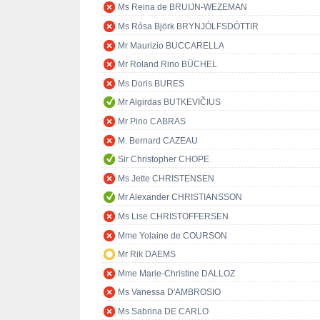
Ms Reina de BRUIJN-WEZEMAN
Ms Rósa Björk BRYNJÓLFSDÓTTIR
Mr Maurizio BUCCARELLA
Mr Roland Rino BÜCHEL
Ms Doris BURES
Mr Algirdas BUTKEVIČIUS
Mr Pino CABRAS
M. Bernard CAZEAU
Sir Christopher CHOPE
Ms Jette CHRISTENSEN
Mr Alexander CHRISTIANSSON
Ms Lise CHRISTOFFERSEN
Mme Yolaine de COURSON
Mr Rik DAEMS
Mme Marie-Christine DALLOZ
Ms Vanessa D'AMBROSIO
Ms Sabrina DE CARLO