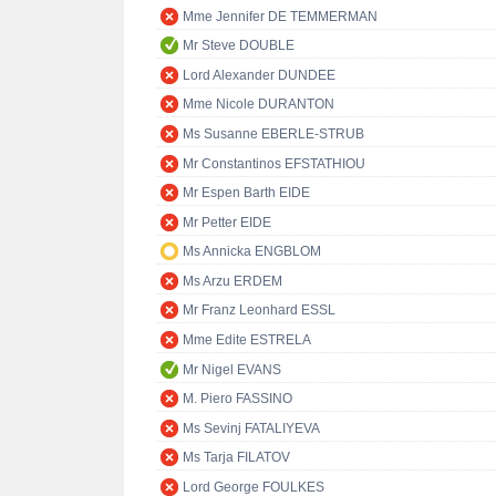
Mme Jennifer DE TEMMERMAN
Mr Steve DOUBLE
Lord Alexander DUNDEE
Mme Nicole DURANTON
Ms Susanne EBERLE-STRUB
Mr Constantinos EFSTATHIOU
Mr Espen Barth EIDE
Mr Petter EIDE
Ms Annicka ENGBLOM
Ms Arzu ERDEM
Mr Franz Leonhard ESSL
Mme Edite ESTRELA
Mr Nigel EVANS
M. Piero FASSINO
Ms Sevinj FATALIYEVA
Ms Tarja FILATOV
Lord George FOULKES