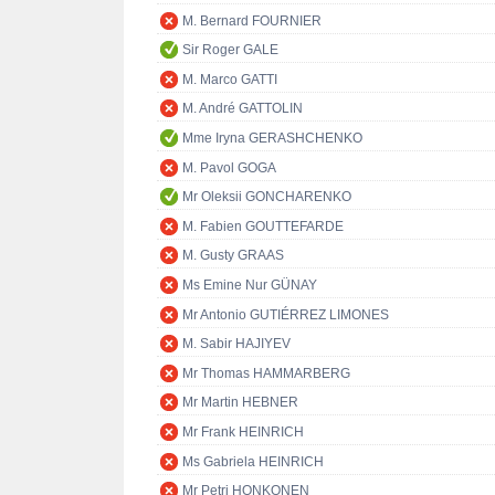
M. Bernard FOURNIER
Sir Roger GALE
M. Marco GATTI
M. André GATTOLIN
Mme Iryna GERASHCHENKO
M. Pavol GOGA
Mr Oleksii GONCHARENKO
M. Fabien GOUTTEFARDE
M. Gusty GRAAS
Ms Emine Nur GÜNAY
Mr Antonio GUTIÉRREZ LIMONES
M. Sabir HAJIYEV
Mr Thomas HAMMARBERG
Mr Martin HEBNER
Mr Frank HEINRICH
Ms Gabriela HEINRICH
Mr Petri HONKONEN