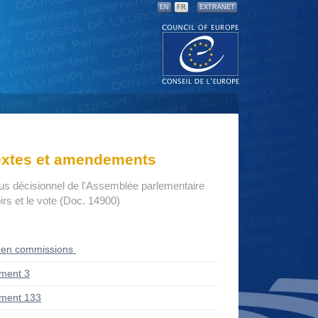
EN
FR
EXTRANET
textes et amendements
us décisionnel de l'Assemblée parlementaire
rs et le vote (Doc. 14900)
 en commissions
ment 3
ment 133