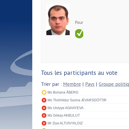
Pour
Tous les participants au vote
Trier par :
Membre
|
Pays
|
Groupe politi
Ms Boriana ÅBERG
Ms Thórhildur Sunna ÆVARSDÓTTIR
Ms Ulviyye AGHAYEVA
Ms Gökay AKBULUT
Mr Ziya ALTUNYALDIZ