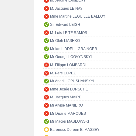
M. Jérôme LAMBERT
M. Jacques LE NAY
Mme Martine LEGUILLE BALLOY
Sir Edward LEIGH
M. Luís LEITE RAMOS
Mr Oleh LIASHKO
Mr Ian LIDDELL-GRAINGER
Mr Georgii LOGVYNSKYI
M. Filippo LOMBARDI
M. Pere LÓPEZ
Mr Andrii LOPUSHANSKYI
Mme Josée LORSCHÉ
M. Jacques MAIRE
Mr Alvise MANIERO
Mr Duarte MARQUES
Mr Maciej MASŁOWSKI
Baroness Doreen E. MASSEY