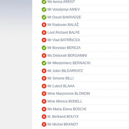
Ms Iwona ARENT
Mr Volodymyr ARIEV
Mr David BAKRADZE
Mr Radovan BALÁŽ
Lord Richard BALFE
Mr Vlad BATRÎNCEA
Mr Boryslav BEREZA
Ms Deborah BERGAMINI
Mr Włodzimierz BERNACKI
Mr Jokin BILDARRATZ
Mr Simone BILLI
Mr Ľuboš BLAHA
Mme Maryvonne BLONDIN
Mme Mònica BONELL
Ms Maria Elena BOSCHI
M. Bertrand BOUYX
Mr Michel BRANDT