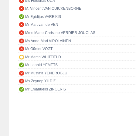
Ms Feleknas UCA
M. Vincent VAN QUICKENBORNE
Mr Egidijus VAREIKIS
Mr Mart van de VEN
Mme Marie-Christine VERDIER-JOUCLAS
Ms Anne-Mari VIROLAINEN
Mr Günter VOGT
Mr Martin WHITFIELD
Mr Leonid YEMETS
Mr Mustafa YENEROĞLU
Ms Zeynep YILDIZ
Mr Emanuelis ZINGERIS