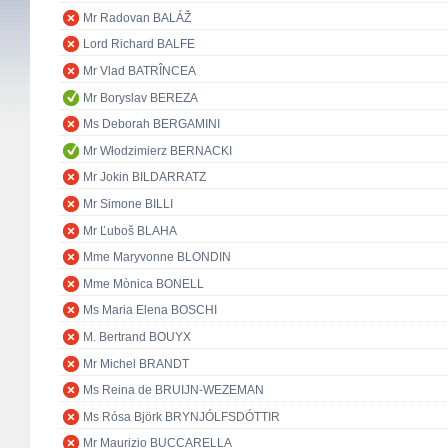
Mr Radovan BALÁŽ
Lord Richard BALFE
Mr Vlad BATRÎNCEA
Mr Boryslav BEREZA
Ms Deborah BERGAMINI
Mr Włodzimierz BERNACKI
Mr Jokin BILDARRATZ
Mr Simone BILLI
Mr Ľuboš BLAHA
Mme Maryvonne BLONDIN
Mme Mònica BONELL
Ms Maria Elena BOSCHI
M. Bertrand BOUYX
Mr Michel BRANDT
Ms Reina de BRUIJN-WEZEMAN
Ms Rósa Björk BRYNJÓLFSDÓTTIR
Mr Maurizio BUCCARELLA