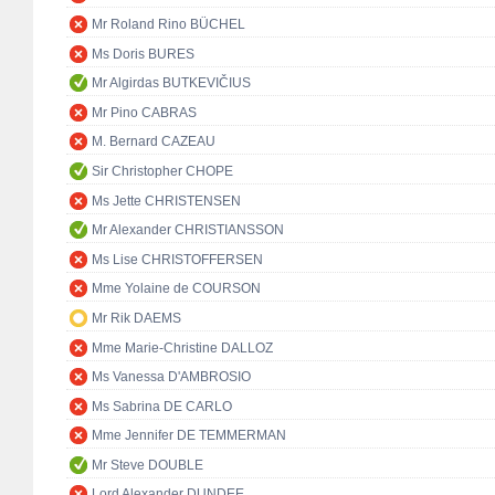
Mr Roland Rino BÜCHEL
Ms Doris BURES
Mr Algirdas BUTKEVIČIUS
Mr Pino CABRAS
M. Bernard CAZEAU
Sir Christopher CHOPE
Ms Jette CHRISTENSEN
Mr Alexander CHRISTIANSSON
Ms Lise CHRISTOFFERSEN
Mme Yolaine de COURSON
Mr Rik DAEMS
Mme Marie-Christine DALLOZ
Ms Vanessa D'AMBROSIO
Ms Sabrina DE CARLO
Mme Jennifer DE TEMMERMAN
Mr Steve DOUBLE
Lord Alexander DUNDEE