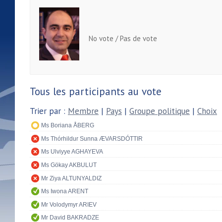
No vote / Pas de vote
Tous les participants au vote
Trier par :
Membre
|
Pays
|
Groupe politique
|
Choix
Ms Boriana ÅBERG
Ms Thórhildur Sunna ÆVARSDÓTTIR
Ms Ulviyye AGHAYEVA
Ms Gökay AKBULUT
Mr Ziya ALTUNYALDIZ
Ms Iwona ARENT
Mr Volodymyr ARIEV
Mr David BAKRADZE