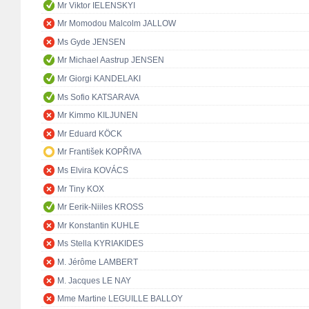
Mr Viktor IELENSKYI
Mr Momodou Malcolm JALLOW
Ms Gyde JENSEN
Mr Michael Aastrup JENSEN
Mr Giorgi KANDELAKI
Ms Sofio KATSARAVA
Mr Kimmo KILJUNEN
Mr Eduard KÖCK
Mr František KOPŘIVA
Ms Elvira KOVÁCS
Mr Tiny KOX
Mr Eerik-Niiles KROSS
Mr Konstantin KUHLE
Ms Stella KYRIAKIDES
M. Jérôme LAMBERT
M. Jacques LE NAY
Mme Martine LEGUILLE BALLOY