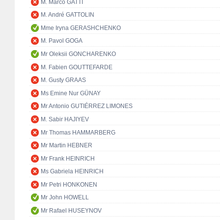
M. Marco GATTI
M. André GATTOLIN
Mme Iryna GERASHCHENKO
M. Pavol GOGA
Mr Oleksii GONCHARENKO
M. Fabien GOUTTEFARDE
M. Gusty GRAAS
Ms Emine Nur GÜNAY
Mr Antonio GUTIÉRREZ LIMONES
M. Sabir HAJIYEV
Mr Thomas HAMMARBERG
Mr Martin HEBNER
Mr Frank HEINRICH
Ms Gabriela HEINRICH
Mr Petri HONKONEN
Mr John HOWELL
Mr Rafael HUSEYNOV