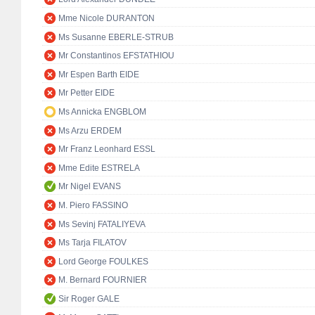
Mme Nicole DURANTON
Ms Susanne EBERLE-STRUB
Mr Constantinos EFSTATHIOU
Mr Espen Barth EIDE
Mr Petter EIDE
Ms Annicka ENGBLOM
Ms Arzu ERDEM
Mr Franz Leonhard ESSL
Mme Edite ESTRELA
Mr Nigel EVANS
M. Piero FASSINO
Ms Sevinj FATALIYEVA
Ms Tarja FILATOV
Lord George FOULKES
M. Bernard FOURNIER
Sir Roger GALE