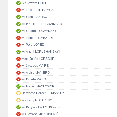
Sir Edward LEIGH
M. Luís LEITE RAMOS
Mr Oleh LIASHKO
Mr Ian LIDDELL-GRAINGER
Mr Georgii LOGVYNSKYI
M. Filippo LOMBARDI
M. Pere LÓPEZ
Mr Andrii LOPUSHANSKYI
Mme Josée LORSCHÉ
M. Jacques MAIRE
Mr Alvise MANIERO
Mr Duarte MARQUES
Mr Maciej MASŁOWSKI
Baroness Doreen E. MASSEY
Ms Kerry McCARTHY
Mr Krzysztof MIESZKOWSKI
Ms Stefana MILADINOVIĆ