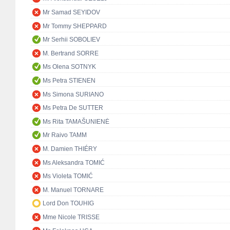
Mr Samad SEYIDOV
Mr Tommy SHEPPARD
Mr Serhii SOBOLIEV
M. Bertrand SORRE
Ms Olena SOTNYK
Ms Petra STIENEN
Ms Simona SURIANO
Ms Petra De SUTTER
Ms Rita TAMAŠUNIENĖ
Mr Raivo TAMM
M. Damien THIÉRY
Ms Aleksandra TOMIĆ
Ms Violeta TOMIĆ
M. Manuel TORNARE
Lord Don TOUHIG
Mme Nicole TRISSE