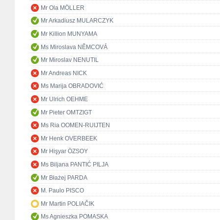
Mr Ola MÖLLER
Mr Arkadiusz MULARCZYK
Mr Killion MUNYAMA
Ms Miroslava NĚMCOVÁ
Mr Miroslav NENUTIL
Mr Andreas NICK
Ms Marija OBRADOVIĆ
Mr Ulrich OEHME
Mr Pieter OMTZIGT
Ms Ria OOMEN-RUIJTEN
Mr Henk OVERBEEK
Mr Hişyar ÖZSOY
Ms Biljana PANTIĆ PILJA
Mr Błażej PARDA
M. Paulo PISCO
Mr Martin POLIAČIK
Ms Agnieszka POMASKA