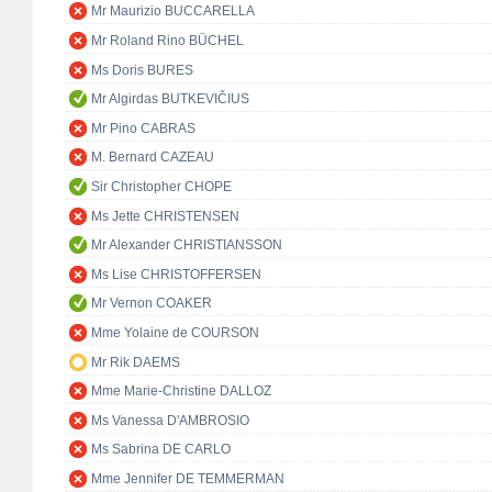
Mr Maurizio BUCCARELLA
Mr Roland Rino BÜCHEL
Ms Doris BURES
Mr Algirdas BUTKEVIČIUS
Mr Pino CABRAS
M. Bernard CAZEAU
Sir Christopher CHOPE
Ms Jette CHRISTENSEN
Mr Alexander CHRISTIANSSON
Ms Lise CHRISTOFFERSEN
Mr Vernon COAKER
Mme Yolaine de COURSON
Mr Rik DAEMS
Mme Marie-Christine DALLOZ
Ms Vanessa D'AMBROSIO
Ms Sabrina DE CARLO
Mme Jennifer DE TEMMERMAN