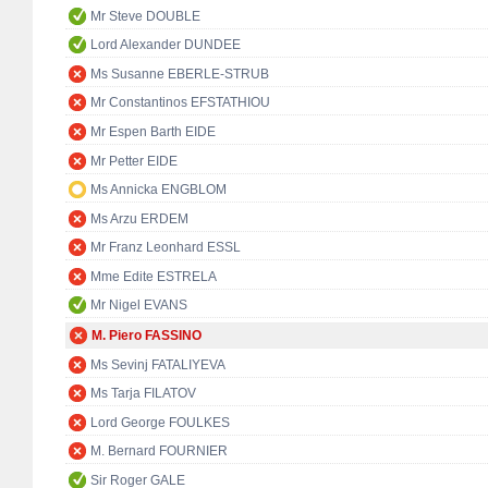
Mr Steve DOUBLE
Lord Alexander DUNDEE
Ms Susanne EBERLE-STRUB
Mr Constantinos EFSTATHIOU
Mr Espen Barth EIDE
Mr Petter EIDE
Ms Annicka ENGBLOM
Ms Arzu ERDEM
Mr Franz Leonhard ESSL
Mme Edite ESTRELA
Mr Nigel EVANS
M. Piero FASSINO
Ms Sevinj FATALIYEVA
Ms Tarja FILATOV
Lord George FOULKES
M. Bernard FOURNIER
Sir Roger GALE