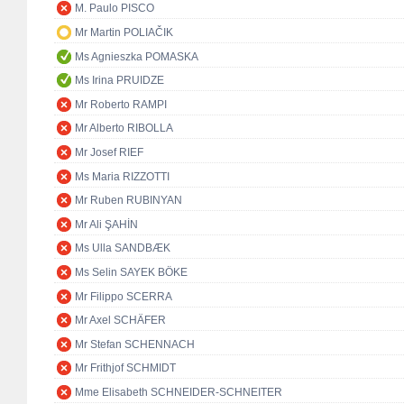
M. Paulo PISCO
Mr Martin POLIAČIK
Ms Agnieszka POMASKA
Ms Irina PRUIDZE
Mr Roberto RAMPI
Mr Alberto RIBOLLA
Mr Josef RIEF
Ms Maria RIZZOTTI
Mr Ruben RUBINYAN
Mr Ali ŞAHİN
Ms Ulla SANDBÆK
Ms Selin SAYEK BÖKE
Mr Filippo SCERRA
Mr Axel SCHÄFER
Mr Stefan SCHENNACH
Mr Frithjof SCHMIDT
Mme Elisabeth SCHNEIDER-SCHNEITER