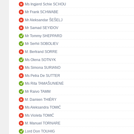
Ms Ingjerd Schie SCHOU
Mr Frank SCHWABE
Mr Aleksandar ŠEŠELJ
Mr Samad SEYIDOV
Mr Tommy SHEPPARD
Mr Serhii SOBOLIEV
M. Bertrand SORRE
Ms Olena SOTNYK
Ms Simona SURIANO
Ms Petra De SUTTER
Ms Rita TAMAŠUNIENĖ
Mr Raivo TAMM
M. Damien THIÉRY
Ms Aleksandra TOMIĆ
Ms Violeta TOMIĆ
M. Manuel TORNARE
Lord Don TOUHIG