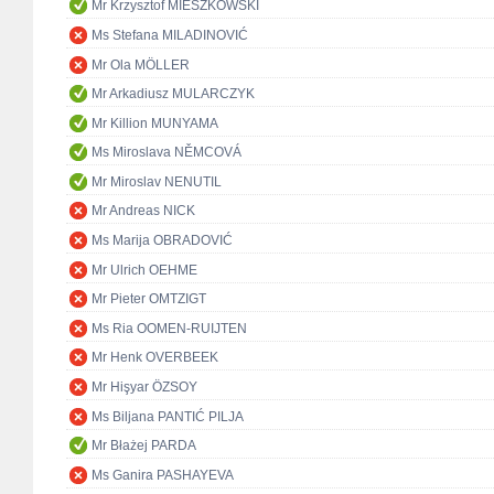
Mr Krzysztof MIESZKOWSKI
Ms Stefana MILADINOVIĆ
Mr Ola MÖLLER
Mr Arkadiusz MULARCZYK
Mr Killion MUNYAMA
Ms Miroslava NĚMCOVÁ
Mr Miroslav NENUTIL
Mr Andreas NICK
Ms Marija OBRADOVIĆ
Mr Ulrich OEHME
Mr Pieter OMTZIGT
Ms Ria OOMEN-RUIJTEN
Mr Henk OVERBEEK
Mr Hişyar ÖZSOY
Ms Biljana PANTIĆ PILJA
Mr Błażej PARDA
Ms Ganira PASHAYEVA