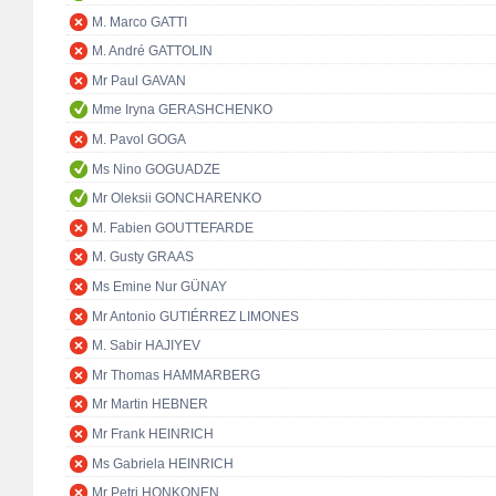
M. Marco GATTI
M. André GATTOLIN
Mr Paul GAVAN
Mme Iryna GERASHCHENKO
M. Pavol GOGA
Ms Nino GOGUADZE
Mr Oleksii GONCHARENKO
M. Fabien GOUTTEFARDE
M. Gusty GRAAS
Ms Emine Nur GÜNAY
Mr Antonio GUTIÉRREZ LIMONES
M. Sabir HAJIYEV
Mr Thomas HAMMARBERG
Mr Martin HEBNER
Mr Frank HEINRICH
Ms Gabriela HEINRICH
Mr Petri HONKONEN