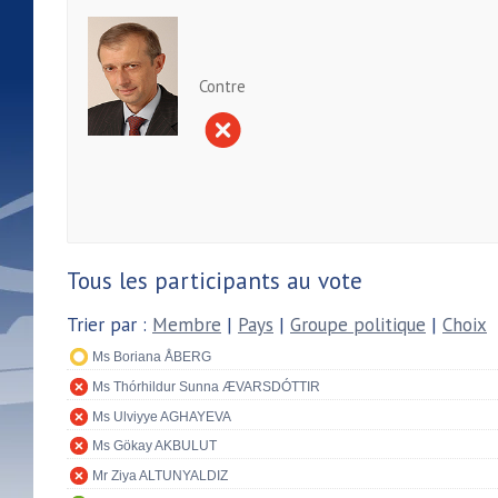
Contre
Tous les participants au vote
Trier par :
Membre
|
Pays
|
Groupe politique
|
Choix
Ms Boriana ÅBERG
Ms Thórhildur Sunna ÆVARSDÓTTIR
Ms Ulviyye AGHAYEVA
Ms Gökay AKBULUT
Mr Ziya ALTUNYALDIZ