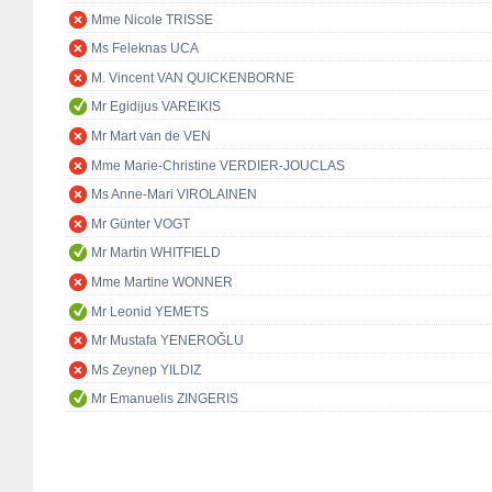
Mme Nicole TRISSE
Ms Feleknas UCA
M. Vincent VAN QUICKENBORNE
Mr Egidijus VAREIKIS
Mr Mart van de VEN
Mme Marie-Christine VERDIER-JOUCLAS
Ms Anne-Mari VIROLAINEN
Mr Günter VOGT
Mr Martin WHITFIELD
Mme Martine WONNER
Mr Leonid YEMETS
Mr Mustafa YENEROĞLU
Ms Zeynep YILDIZ
Mr Emanuelis ZINGERIS