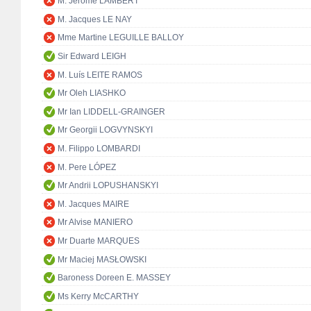
M. Jérôme LAMBERT
M. Jacques LE NAY
Mme Martine LEGUILLE BALLOY
Sir Edward LEIGH
M. Luís LEITE RAMOS
Mr Oleh LIASHKO
Mr Ian LIDDELL-GRAINGER
Mr Georgii LOGVYNSKYI
M. Filippo LOMBARDI
M. Pere LÓPEZ
Mr Andrii LOPUSHANSKYI
M. Jacques MAIRE
Mr Alvise MANIERO
Mr Duarte MARQUES
Mr Maciej MASŁOWSKI
Baroness Doreen E. MASSEY
Ms Kerry McCARTHY