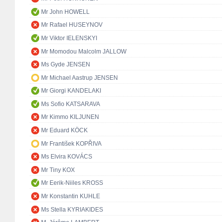
Mr John HOWELL
Mr Rafael HUSEYNOV
Mr Viktor IELENSKYI
Mr Momodou Malcolm JALLOW
Ms Gyde JENSEN
Mr Michael Aastrup JENSEN
Mr Giorgi KANDELAKI
Ms Sofio KATSARAVA
Mr Kimmo KILJUNEN
Mr Eduard KÖCK
Mr František KOPŘIVA
Ms Elvira KOVÁCS
Mr Tiny KOX
Mr Eerik-Niiles KROSS
Mr Konstantin KUHLE
Ms Stella KYRIAKIDES