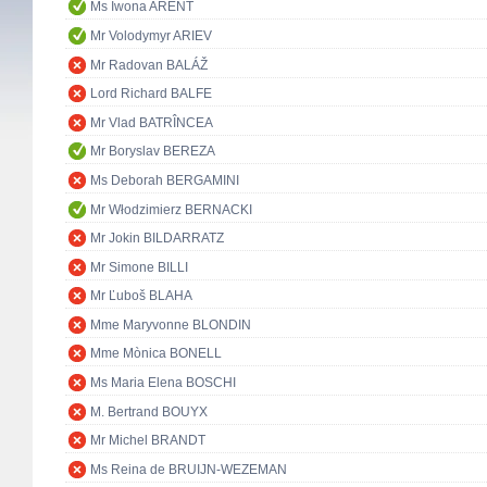
Ms Iwona ARENT
Mr Volodymyr ARIEV
Mr Radovan BALÁŽ
Lord Richard BALFE
Mr Vlad BATRÎNCEA
Mr Boryslav BEREZA
Ms Deborah BERGAMINI
Mr Włodzimierz BERNACKI
Mr Jokin BILDARRATZ
Mr Simone BILLI
Mr Ľuboš BLAHA
Mme Maryvonne BLONDIN
Mme Mònica BONELL
Ms Maria Elena BOSCHI
M. Bertrand BOUYX
Mr Michel BRANDT
Ms Reina de BRUIJN-WEZEMAN